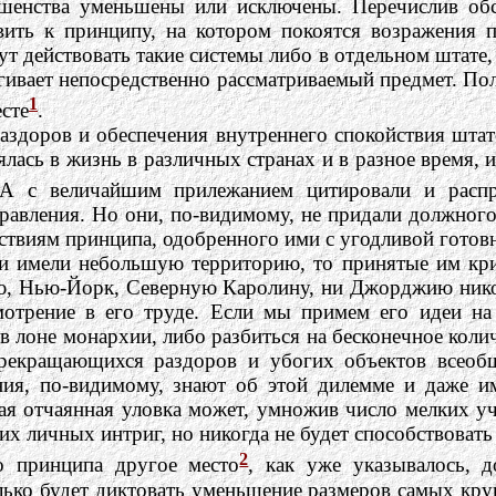
ршенства уменьшены или исключены. Перечислив об
вить к принципу, на котором покоятся возражения 
ействовать такие системы либо в отдельном штате, 
гивает непосредственно рассматриваемый предмет. По
1
есте
.
аздоров и обеспечения внутреннего спокойствия штат
ялась в жизнь в различных странах и в разное время,
А с величайшим прилежанием цитировали и распр
равления. Но они, по-видимому, не придали должного
едствиям принципа, одобренного ими с угодливой готов
ки имели небольшую территорию, то принятые им кр
ю, Нью-Йорк, Северную Каролину, ни Джорджию нико
трение в его труде. Если мы примем его идеи на э
в лоне монархии, либо разбиться на бесконечное кол
рекращающихся раздоров и убогих объектов всеобщ
я, по-видимому, знают об этой дилемме и даже име
кая отчаянная уловка может, умножив число мелких у
оих личных интриг, но никогда не будет способствова
2
о принципа другое место
, как уже указывалось, д
олько будет диктовать уменьшение размеров самых к