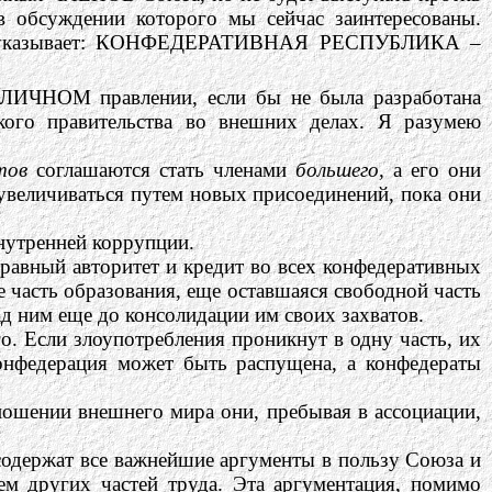
в обсуждении которого мы сейчас заинтересованы.
ясно указывает: КОНФЕДЕРАТИВНАЯ РЕСПУБЛИКА –
ОЛИЧНОМ правлении, если бы не была разработана
кого правительства во внешних делах. Я разумею
тов
соглашаются стать членами
большего,
а его они
 увеличиваться путем новых присоединений, пока они
внутренней коррупции.
т равный авторитет и кредит во всех конфедеративных
е часть образования, еще оставшаяся свободной часть
ад ним еще до консолидации им своих захватов.
о. Если злоупотребления проникнут в одну часть, их
онфедерация может быть распущена, а конфедераты
ношении внешнего мира они, пребывая в ассоциации,
содержат все важнейшие аргументы в пользу Союза и
м других частей труда. Эта аргументация, помимо