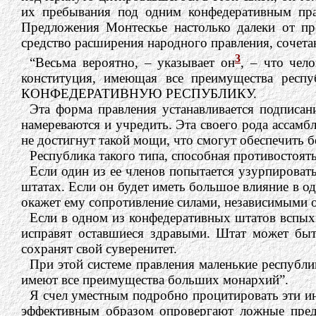
их пребывания под одним конфедеративным прав
Предложения Монтескье настолько далеки от
средство расширения народного правления, сочет
3
“Весьма вероятно, – указывает он
, – что чел
конституция, имеющая все преимущества респ
КОНФЕДЕРАТИВНУЮ РЕСПУБЛИКУ.
Эта форма правления устанавливается подписа
намереваются и учредить. Эта своего рода ассам
не достигнут такой мощи, что смогут обеспечить 
Республика такого типа, способная противостоят
Если один из ее членов попытается узурпировать
штатах. Если он будет иметь большое влияние в од
окажет ему сопротивление силами, независимыми о
Если в одном из конфедеративных штатов вспыхн
исправят оставшиеся здравыми. Штат может быт
сохранят свой суверенитет.
При этой системе правления маленькие республи
имеют все преимущества больших монархий”.
Я счел уместным подробно процитировать эти ин
эффективным образом опровергают ложные предс