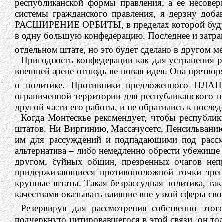
республиканской формы правления, а ее несове
системы гражданского правления, я дерзну доба
РАСШИРЕНИЕ ОРБИТЫ, в пределах которой будут д
в одну большую конфедерацию. Последнее и затра
отдельном штате, но это будет сделано в другом м
Пригодность конфедерации как для устранения р
внешней арене отнюдь не новая идея. Она претвор
о политике. Противники предложенного ПЛАН
ограниченной территории для республиканского п
другой части его работы, и не обратились к посл
Когда Монтескье рекомендует, чтобы республи
штатов. Ни Виргинию, Массачусетс, Пенсильвани
им для рассуждений и подпадающими под рассмо
альтернатива – либо немедленно обрести убежище 
другом, буйных общин, презренных очагов неп
придерживающиеся противоположной точки зрени
крупные штаты. Такая безрассудная политика, та
качествами оказывать влияние вне узкой сферы св
Резервируя для рассмотрения собственно этог
подчеркнуто цитировавшегося в этой связи, он т