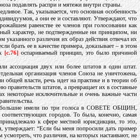
оюза подавлять распри и мятежи внутри страны.
едливое. Так, указывается, что основная особенность
индивидуумов, а они ее и составляют. Утверждают, что
трожайшем равенстве ее членов при голосовании как
ьный характер, не подтвержденные ни принципом, ни
ом указанного различия их образ действия отвечал их
ли брать ее в качестве примера, доказывает – в этом
рх
[c.76]
оспариваемый принцип, это было причиной
или ассоциация двух или более штатов в один штат.
отдельная организация членов Союза не уничтожена,
и общей власти, речь идет на практике и в теории об
ю правительств штатов, а превращает их в составные
уках некоторые исключительные и очень важные части
равительства.
ые большие имели по три голоса в СОВЕТЕ ОБЩИН,
оответствующих городов. То была, конечно, самая
принадлежало к сфере местной юрисдикции, то это,
и, утверждает: “Если бы меня попросили дать пример
усмотреть, что различия, на которых настаивают, не