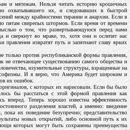
рам и мятежам. Нельзя читать историю крошечных
но охватывавшего их, и следовавших в быстрой
ясений между крайностями тирании и анархии. Если в
по пятам свирепых штормов. Если время от времени
 мыслью о том, что развертывающуюся перед нами
а и сверкнут во мраке, то, хотя они и ослепят нас
и правления извратят путь и запятнают славу ярких
не только против республиканской формы правления,
ак не отвечающее существованию самого общества и
еловечества, изумительные структуры, взращенные на
е софизмы. И я верю, что Америка будет широким и
ков их ошибок.
оригиналов, с которых их нарисовали. Если бы было
лось бы расстаться с этой формой правления как
ась вперед. Теперь хорошо известна эффективность
стоянного разделения властей, а именно: введение
, пока их поведение безупречно; представительство
езультаты новых открытий, либо основной путь к их
помощи которых могут быть сохранены преимущества