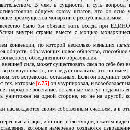
ительством. В чем, в сущности, и суть вопроса, 
 противостояния общему союзу штатов, что он 
ающее преимущества монархии с республиканизмом.
овечество было бы обязано жить всегда при ЕДИН
ублики внутри страны вместе с мощью монархичес
нием конвенции, по которой несколько меньших
шта
блея обществ, образующих новое общество, способное
безопасность объединенного образования.
ь внешней силе, может существовать сама по себе без 
 верховную власть, не следует полагать, что он имее
ном, это встревожит остальных. Если он подчинит себ
т тех, которые
[c.75]
он узурпировал, и возобладает н
ет народное восстание, остальные смогут подавить ег
ь уничтожен на одной стороне, но не на другой, к
ки наслаждаются своим собственным счастьем, а в от
тересные абзацы, ибо они в блестящем, сжатом виде 
тавления, которые намеренно создаются извращение