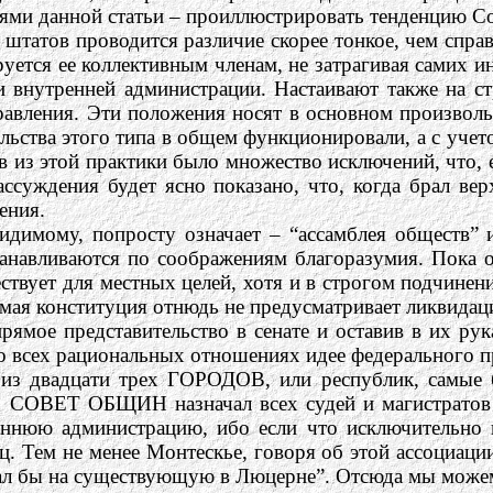
лями данной статьи – проиллюстрировать тенденцию С
я
штатов проводится различие скорее тонкое, чем справ
ируется ее коллективным членам, не затрагивая самих 
и внутренней администрации. Настаивают также на с
равления. Эти положения носят в основном произвол
льства этого типа в общем функционировали, а с учет
из этой практики было множество исключений, что, ес
ссуждения будет ясно показано, что, когда брал ве
ения.
идимому, попросту означает – “ассамблея обществ” 
танавливаются по соображениям благоразумия. Пока 
твует для местных целей, хотя и в строгом подчинени
мая конституция отнюдь не предусматривает ликвидаци
прямое представительство в сенате и оставив в их р
во всех рациональных отношениях идее федерального п
а из двадцати трех ГОРОДОВ, или республик, сам
.
СОВЕТ ОБЩИН назначал всех судей и магистратов с
еннюю администрацию, ибо если что исключительно 
. Тем не менее Монтескье, говоря об этой ассоциаци
ал бы на существующую в Люцерне”. Отсюда мы можем 