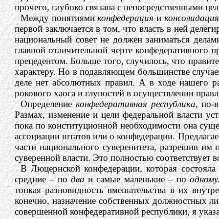
прочего, глубоко связана с непосредственными це
Между понятиями
конфедерация
и
консолидаци
первой заключается в том, что власть в ней делег
национальный совет не должен заниматься делам
главной отличительной черте конфедеративного п
прецедентом. Больше того, случилось, что правите
характеру. Но в подавляющем большинстве случаев 
деле нет абсолютных правил. А в ходе нашего ра
рокового хаоса и глупостей в осуществлении правл
Определение
конфедеративная республика,
по-в
Размах, изменение и цели федеральной власти ус
пока по конституционной необходимости она сущес
ассоциации штатов или о конфедерации. Предлагае
части национального суверенитета, разрешив им 
суверенной власти. Это полностью соответствует 
В Люцернской конфедерации, которая состоял
средние – по
два
и самые маленькие – по
одному
тонкая разновидность вмешательства в их внутр
конечно, назначение собственных должностных лиц
совершенной конфедеративной республики, я указ