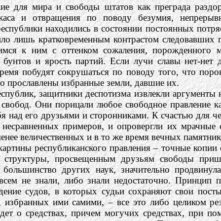
ие для мира и свободы штатов как преграда раздо
жаса и отвращения по поводу безумия, непрерыв
 республики находились в состоянии постоянных потр
жило лишь кратковременным контрастом следовавших 
симся к ним с оттенком сожаления, порожденного
бунтов и ярость партий. Если лучи славы нет-нет д
емя побудят сокрушаться по поводу того, что порок
во прославлены избранные земли, давшие их.
еспублик, защитники деспотизма извлекли аргументы 
 свобод. Они порицали любое свободное правление к
я над его друзьями и сторонниками. К счастью для ч
яд несравненных примеров, и опровергли их мрачны
енее величественных и в то же время вечных памятни
картины республиканского правления – точные копии 
й структуры, просвещенным друзьям свободы приш
и большинство других наук, значительно продвинул
сем не знали, либо знали недостаточно. Принцип по
дение судов, в которых судьи сохраняют свои посты
в, избранных ими самими, – все это либо целиком р
идет о средствах, причем могучих средствах, при 