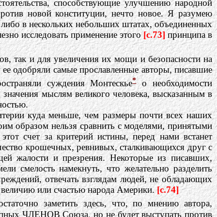
стоятельства, способствующие улучшению народной
против новой конституции, нечто новое. Я разумею
либо в нескольких небольших штатах, объединенных
лезно исследовать применение этого
[c.73]
принципа в
ов, так и для увеличения их мощи и безопасности на
 и ее одобряли самые прославленные авторы, писавшие
*
остраняли суждения Монтескье
о необходимости
 значения мыслям великого человека, высказанным в
ностью.
итерии куда меньше, чем размеры почти всех наших
им образом нельзя сравнить с моделями, принятыми
тот счет за критерий истины, перед нами встанет
ичество крошечных, ревнивых, сталкивающихся друг с
ей жалости и презрения. Некоторые из писавших,
ли смелость намекнуть, что желательно разделить
чреждений, отвечать взглядам людей, не обладающих
ть величию или счастью народа Америки.
[c.74]
остаточно заметить здесь, что, по мнению автора,
рупных ЧЛЕНОВ Союза, но не будет выступать против