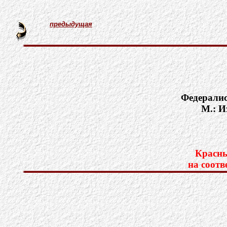
предыдущая
Федералис
М.: И
Красны
на соотв