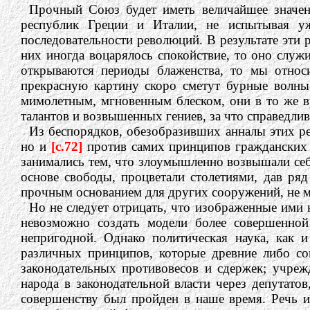
Прочный Союз будет иметь величайшее значен
республик Греции и Италии, не испытывая у
последовательности революций. В результате эти
них иногда воцарялось спокойствие, то оно слу
открываются периоды блаженства, то мы отно
прекрасную картину скоро сметут бурные волны 
мимолетным, мгновенным блеском, они в то же вр
талантов и возвышенных гениев, за что справедли
Из беспорядков, обезобразивших анналы этих р
но и
[c.72]
против самих принципов гражданских
занимались тем, что злоумышленно возвышали себ
основе свободы, процветали столетиями, дав р
прочным основанием для других сооружений, не м
Но не следует отрицать, что изображенные ими 
невозможно создать модели более совершенно
непригодной. Однако политическая наука, как 
различных принципов, которые древние либо сов
законодательных противовесов и сдержек; учреж
народа в законодательной власти через депутато
совершенству был пройден в наше время. Речь 