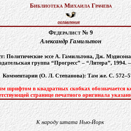
Библиотека Михаила Грачева
оглавление
Федералист № 9
Александр Гамильтон
т: Политические эссе А. Гамильтона, Дж. Мэдисона
здательская группа “Прогресс” – “Литера”, 1994. –
Комментарии (О. Л. Степанова): Там же. С. 572–5
м шрифтом в квадратных скобках обозначается ко
етствующей странице печатного оригинала указан
К народу штата Нью-Йорк