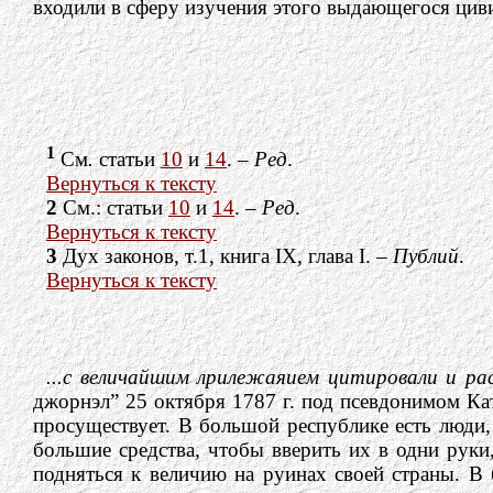
входили в сферу изучения этого выдающегося цив
1
См
.
статьи
10
и
14
. –
Peд
.
Вернуться к тексту
2
См.: статьи
10
и
14
. –
Peд
.
Вернуться к тексту
3
Дух законов, т.1,
книга IX, глава I. –
Публий
.
Вернуться к тексту
...с величайшим лрилежаяием цитировали и ра
джорнэл” 25 октября 1787 г. под псевдонимом Ка
просуществует. В большой республике есть люди
большие средства, чтобы вверить их в одни руки,
подняться к величию на руинах своей страны. В