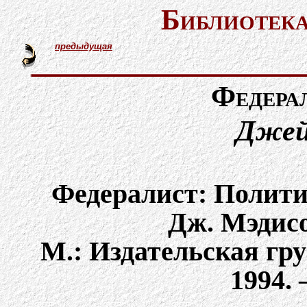
Библиотека
предыдущая
Федерал
Джей
Федералист: Политич
Дж. Мэдисо
М.: Издательская гру
1994. 