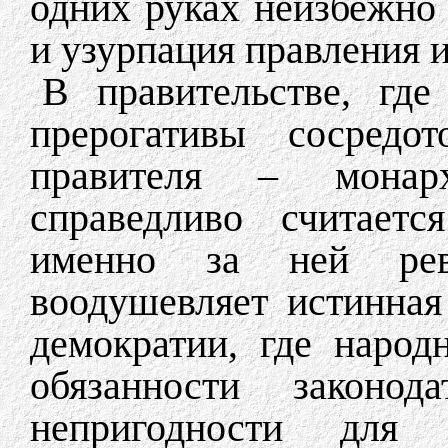
одних руках неизбежно 
и узурпация правления 
В правительстве, гд
прерогативы сосредо
правителя – монарх
справедливо считаетс
именно за ней рев
воодушевляет истинна
демократии, где наро
обязанности законо
непригодности для