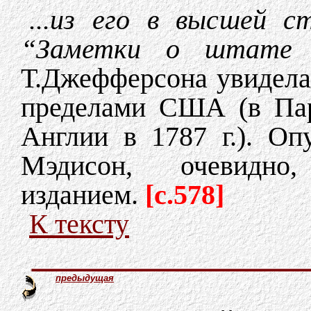
...из его в высшей с
“Заметки о штате В
Т.Джефферсона увидела
пределами США (в Пари
Англии в 1787 г.). О
Мэдисон, очевидно,
изданием.
[c.578]
К тексту
предыдущая