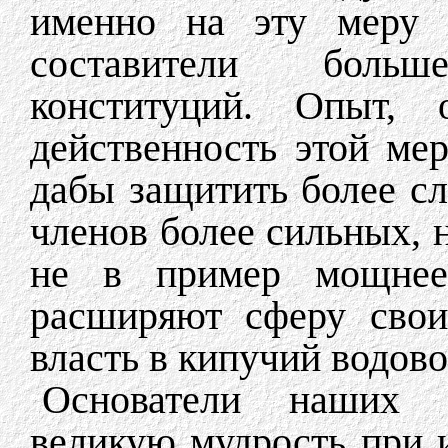
именно на эту меру б
составители боль
конституций. Опыт, 
действенность этой ме
дабы защитить более сл
членов более сильных, 
не в пример мощнее.
расширяют сферу свои
власть в кипучий водово
Основатели наших 
великую мудрость при и