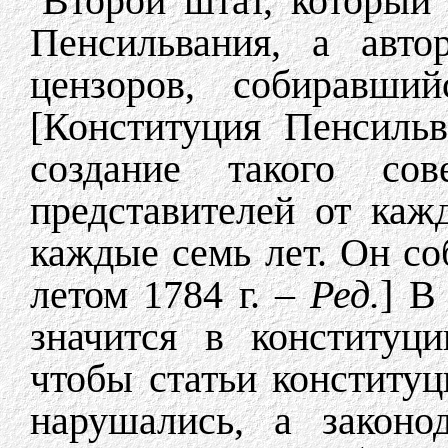
Второй штат, который 
Пенсильвания, а авто
цензоров, собиравши
[Конституция Пенсильв
создание такого сов
представителей от каж
каждые семь лет. Он со
летом 1784 г. –
Ред.
] В
значится в конституци
чтобы статьи конституц
нарушались, а законо