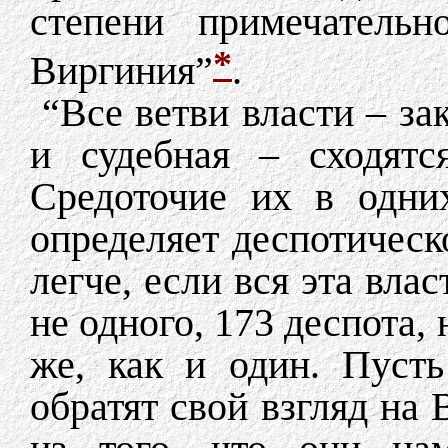
степени примечательн
*
Виргиния”
.
“Все ветви власти – за
и судебная – сходятс
Средоточие их в одни
определяет деспотическ
легче, если вся эта влас
не одного, 173 деспота, 
же, как и один. Пусть
обратят свой взгляд на