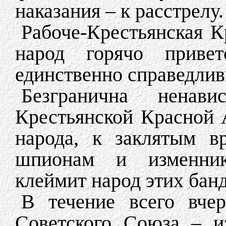
наказания – к расстрелу.
Рабоче-Крестьянская К
народ горячо привет
единственно справедлив
Безгранична ненав
Крестьянской Красной А
народа, к заклятым в
шпионам и изменник
клеймит народ этих бан
В течение всего вче
Советского Союза – из