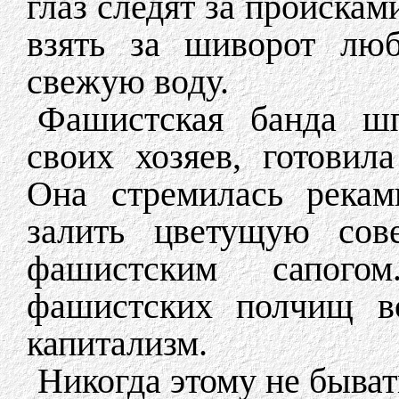
глаз следят за проискам
взять за шиворот люб
свежую воду.
Фашистская банда шп
своих хозяев, готови
Она стремилась рекам
залить цветущую сове
фашистским сапог
фашистских полчищ во
капитализм.
Никогда этому не быват