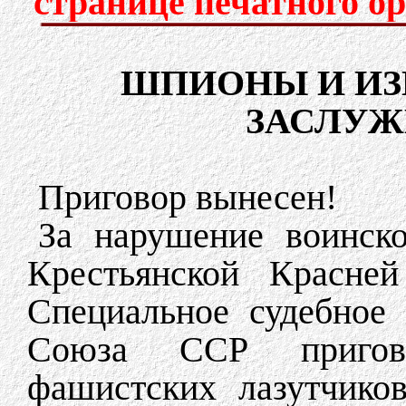
странице печатного о
ШПИОНЫ И И
ЗАСЛУЖ
Приговор вынесен!
За нарушение воинско
Крестьянской Красне
Специальное судебное 
Союза ССР пригов
фашистских лазутчико