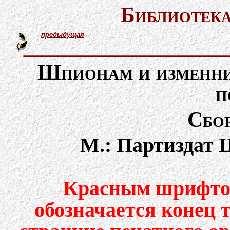
Библиотека
предыдущая
Шпионам и изменник
п
Сбор
М.: Партиздат Ц
Красным шрифтом
обозначается конец 