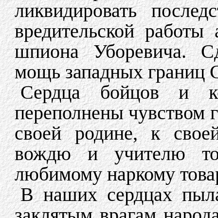
ликвидировать послед
вредительской работы 
шпиона Уборевича. Сд
мощь западных границ 
Сердца бойцов и к
переполнены чувством г
своей родине, к свое
вождю и учителю то
любимому наркому тов
В наших сердцах пыла
заклятым врагам народ