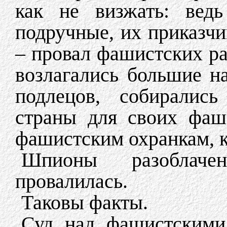
как не визжать: вед
подручные, их приказчи
– провал фашистских ра
возлагались большие н
подлецов, собирались
страны для своих фаш
фашистским охранкам, ка
Шпионы разоблачен
провалилась.
Таковы факты.
Суд над фашистскими