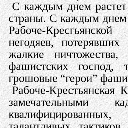
С каждым днем растет
страны. С каждым днем 
Рабоче-Кресгьянско
негодяев, потерявших 
жалкие ничтожества,
фашистских господ, т
грошовые “герои” фашис
Рабоче-Крестьянская 
замечательными к
квалифицированных, 
талантливых тактиков