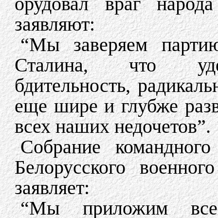
орудовал враг народ
заявляют:
“Мы заверяем партию
Сталина, что уде
бдительность, радикал
еще шире и глубже раз
всех наших недочетов”.
Собрание командного
Белорусского военног
заявляет:
“Мы приложим все