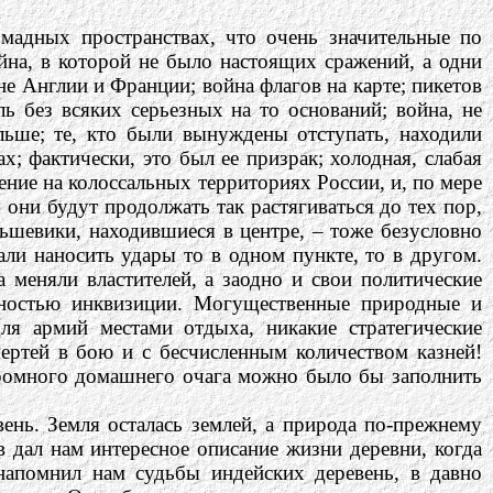
омадных пространствах, что очень значительные по
ойна, в которой не было настоящих сражений, а одни
ине Англии и Франции; война флагов на карте; пикетов
ь без всяких серьезных на то оснований; война, не
льше; те, кто были вынуждены отступать, находили
; фактически, это был ее призрак; холодная, слабая
ение на колоссальных территориях России, и, по мере
о они будут продолжать так растягиваться до тех пор,
льшевики, находившиеся в центре, – тоже безусловно
али наносить удары то в одном пункте, то в другом.
 меняли властителей, а заодно и свои политические
очностью инквизиции. Могущественные природные и
для армий местами отдыха, никакие стратегические
ертей в бою и с бесчисленным количеством казней!
ромного домашнего очага можно было бы заполнить
ень. Земля осталась землей, а природа по-прежнему
 дал нам интересное описание жизни деревни, когда
напомнил нам судьбы индейских деревень, в давно