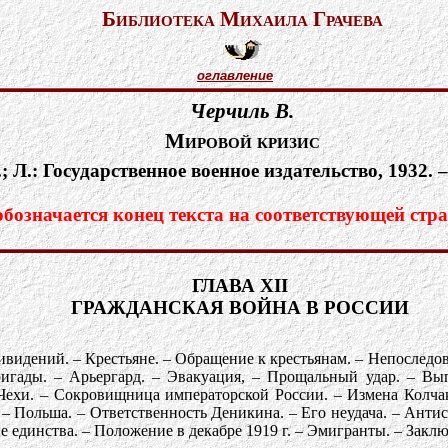
Библиотека Михаила Грачева
оглавление
Черчиль В.
Мировой кризис
; Л.: Государственное военное издательство, 1932. –
означается конец текста на соответствующей стра
ГЛАВА XII
ГРАЖДАНСКАЯ ВОЙНА В РОССИИ
ивидений. – Крестьяне. – Обращение к крестьянам. – Непоследов
игады. – Арьергард. – Эвакуация, – Прощальный удар. – Вып
Чехи. – Сокровищница императорской России. – Измена Колчак
 – Польша. – Ответственность Деникина. – Его неудача. – Анти
е единства. – Положение в декабре 1919 г. – Эмигранты. – Закл