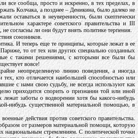
и все сообща, просто и искренно, в тех пределах, в
ржать Колчака, а позднее – Деникина, было далеко не
али оставаться в неуверенности, были скептически
ительном характере советского правительства и III
 не согласны ли они будут внять политике терпения.
ствия союзников.
тика. И теперь еще те принципы, которые лежат в ее
 Париже, то от тех или других специально созданных
нные с такими решениями, с которыми все были бы
ществует вовсе!
крайне неопределенную линию поведения, а иногда
и тех, кто отличается наибольшей способностью или
вшие с нами свою судьбу, не всегда используют как
делю приходится спорить о признании той или иной
х лежат заботы о водворении хотя бы какого-нибудь
акой-нибудь существенной материальной помощью, в
военные действия против советского правительства.
м образом от размеров материальной помощи, которую
 их национальным стремлениям. С политической точки