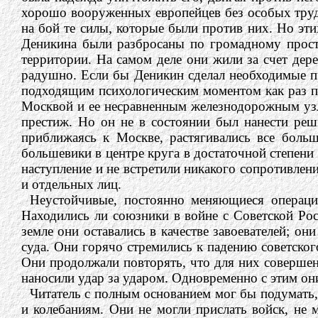
хорошо вооруженных европейцев без особых труд
на бой те силы, которые были против них. Но эт
Деникина были разбросаны по громадному простр
территории. На самом деле они жили за счет дерев
радушно. Если бы Деникин сделал необходимые пр
подходящим психологическим моментом как раз пер
Москвой и ее несравненным железнодорожным узло
престиж. Но он не в состоянии был нанести реши
приближаясь к Москве, растягивались все больше
большевики в центре круга в достаточной степени 
наступление и не встретили никакого сопротивлен
и отдельных лиц.
Неустойчивые, постоянно меняющиеся операции
Находились ли союзники в войне с Советской Росс
земле они оставались в качестве завоевателей; о
суда. Они горячо стремились к падению советског
Они продолжали повторять, что для них совершен
наносили удар за ударом. Одновременно с этим он
Читатель с полным основанием мог бы подумать,
и колебаниям. Они не могли прислать войск, не