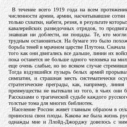
В течение всего 1919 года на всем протяжени
численности армии, армии, насчитывавшие сотни т
только схватки, набеги, резня, в результате котор
кавалерийских разведочных отрядов, то продвиг
знавшая ни доблести, ни пощады. Те, кто могли
трудным остановиться. На бумаге это было похож
борьба теней в мрачном царстве Плутона. Сначала 
того как они двигались все дальше, линии их войск
пока останется не больше одного человека на ми
еще очень слабые, но во всяком случае стремивш
Тогда вздувшийся пузырь белых армий прорывался
симпатии, и страшная месть систематически ос
стратегические преграды, как, например, лини
преимущества не вытекали из того, в чьих они 
Рассказами о трагической судьбе каждого русско
толстые тома для многих библиотек.
Население России живет главным образом в сел
приносила свои плоды. Какова же была жизнь рус
однажды мне и Ллойд-Джорджу довелось с ним 