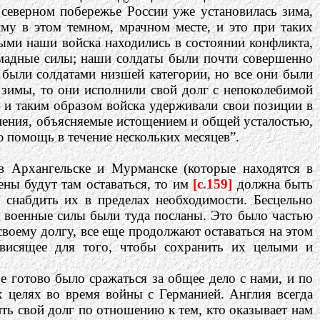
 северном побережье России уже установилась зима,
му в этом темном, мрачном месте, и это при таких
рыми наши войска находились в состоянии конфликта,
омадные силы; наши солдаты были почти совершенно
 были солдатами низшей категории, но все они были
 зимы, то они исполнили свой долг с непоколебимой
, и таким образом войска удерживали свои позиции в
лнения, объясняемые истощением и общей усталостью,
 помощь в течение нескольких месяцев”.
 Архангельске и Мурманске (которые находятся в
ены будут там оставаться, то им
[c.159]
должна быть
 снабдить их в пределах необходимости. Бесцельно
и военные силы были туда посланы. Это было частью
воему долгу, все еще продолжают оставаться на этом
ависящее для того, чтобы сохранить их целыми и
е готово было сражаться за общее дело с нами, и по
 целях во время войны с Германией. Англия всегда
ть свой долг по отношению к тем, кто оказывает нам