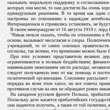
оказывать моральную поддержку и согласованное д
которых они могли, то они достигли бы очень хоро
единодушным решением. В то время как одни сч
настроены по отношению к надеждам антибол
Интернационала и стремились установить, не будут
В своем меморандуме от 16 августа 1919 г. лорд
“Никак нельзя сказать, чтобы по отношению к Ро
основе, вызывают несогласия и споры. Политическ
учреждений, то от самих союзных правительств
согласны, так велики, что временами можно было 
При этих условиях представители великих дер
ограничиваются и полным бездействием; финансов
наименьшим нежеланием нести расходы; независим
следует получаемую ими от нас помощь и посто
политической организации. Союзники рассылают 
порядка во всем этом хаосе, но все советы при
противном случае на них не обращают ровно ника
На западном русском фронте Польша, прибалтийс
Поскольку дело касается прибалтийских государст
они надеются получить, а также от той политики