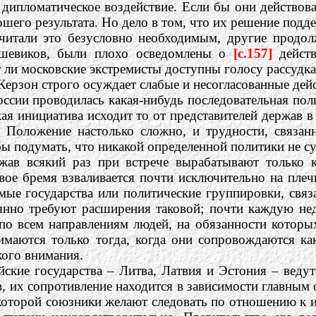
ипломатическое воздействие. Если бы они действовал
шего результата. Но дело в том, что их решение подде
итали это безусловно необходимым, другие продолж
ьшевиков, были плохо осведомлены о
[c.157]
действ
 ли московские экстремисты доступны голосу рассудка,
 Керзон строго осуждает слабые и несогласованные дей
ссии проводилась какая-нибудь последовательная поли
ая инициатива исходит то от представителей держав в
. Положение настолько сложно, и трудности, связа
бы подумать, что никакой определенной политики не су
жав всякий раз при встрече вырабатывают только 
ое бремя взваливается почти исключительно на плеч
ые государства или политические группировки, связа
янно требуют расширения таковой; почти каждую не
по всем направлениям людей, на обязанности которы
нимаются только тогда, когда они сопровождаются к
кого внимания.
кие государства – Литва, Латвия и Эстония – ведут 
в, их сопротивление находится в зависимости главны
, которой союзники желают следовать по отношению к