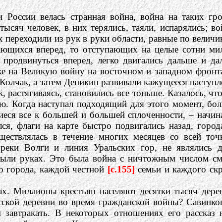
и России велась странная война, война на таких гр
ысяч человек, в них терялись, таяли, испарялись; в
ых переходили из рук в руки области, равные по велич
ающихся вперед, то отступающих на целые сотни мил
 продвинуться вперед, легко двигались дальше и да
е на Великую войну на восточном и западном фронтах
Колчак, а затем Деникин развивали кажущееся наступл
, растягиваясь, становились все тоньше. Казалось, чт
лю. Когда наступал подходящий для этого момент, бо
иеся все к большей и большей сплоченности, – начин
, флаги на карте быстро подвигались назад, города
уществлялась в течение многих месяцев со всей т
я реки Волги и линия Уральских гор, не являлись 
были руках. Это была война с ничтожным числом см
го города, каждой честной
[c.155]
семьи и каждого ск
ах. Миллионы крестьян населяют десятки тысяч дерев
ской деревни во время гражданской войны? Савинков
завтракать. В некоторых отношениях его рассказ 