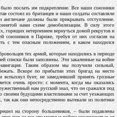
 было послать им подкрепление. Все наши союзники
тав состоял из британцев и наши солдаты составляли
 и англичане должны были прикрывать отступление.
ринятой нами схеме демобилизации. В силу этого
ых, горящих нетерпением вернуться домой рекрутов и
лей союзников в Париже, требуя от них согласия на
ть с тем опасным положением, в каком находился
бровольцев тех армий, которые находились в периоде
ней списки были заполнены. Эти закаленные на войне
 навигация. Таким образом мы получили сильный,
бежать. Вскоре по прибытии этих бригад на место
ии вспыхнул бунт, не замедливший принять грозные
яется очень просто: с момента, когда мы оказались
ружественный нам русский знал, что он сражался под
 со своими будущими властелинами за счет уезжающих
, так как они непосредственно вытекали из политики
ерешел на сторону большевиков, – были подавлены
этих пор на все эти местные войска численностью от