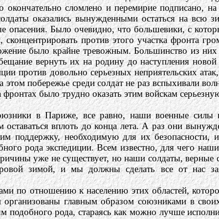
о окончательно сломлено и перемирие подписано, на
олдаты оказались вынужденными остаться на всю зи
ые опасения. Было очевидно, что большевики, с кото
, сконцентрировать против этого участка фронта гр
ложение было крайне тревожным. Большинство из них
бещание вернуть их на родину до наступления новой
иции против довольно серьезных неприятельских атак
на этом побережье среди солдат не раз вспыхивали во
фронтах было трудно оказать этим войскам серьезную
юзники в Париже, все равно, наши военные силы в
 оставаться вплоть до конца лета. А раз они вынужд
им поддержку, необходимую для их безопасности, и
бного рода экспедиции. Всем известно, для чего наш
ичины уже не существует, но наши солдаты, верные с
уровой зимой, и мы должны сделать все от нас з
вами по отношению к населению этих областей, которо
 организованы главным образом союзниками в своих
м подобного рода, стараясь как можно лучше исполни