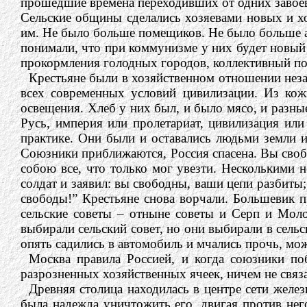
прошедшие времена переходивших от одних завоева
Сельские общины сделались хозяевами новых и х
им. Не было больше помещиков. Не было больше ар
понимали, что при коммунизме у них будет новый 
прокормления голодных городов, коллективный пом
Крестьяне были в хозяйственном отношении нез
всех современных условий цивилизации. Из кож
освещения. Хлеб у них был, и было мясо, и разные
Русь, империя или пролетариат, цивилизация или 
практике. Они были и оставались людьми земли и
Союзники приближаются, Россия спасена. Вы свобо
собою все, что только мог увезти. Несколькими
солдат и заявил: вы свободны, ваши цепи разбиты;
свободы!” Крестьяне снова ворчали. Большевик п
сельские советы – отныне советы и Серп и Моло
выбирали сельский совет, но они выбирали в сель
опять садились в автомобиль и мчались прочь, мож
Москва правила Россией, и когда союзники по
разрозненных хозяйственных ячеек, ничем не связ
Древняя столица находилась в центре сети желе
была надежда уничтожить его, двигая против нег