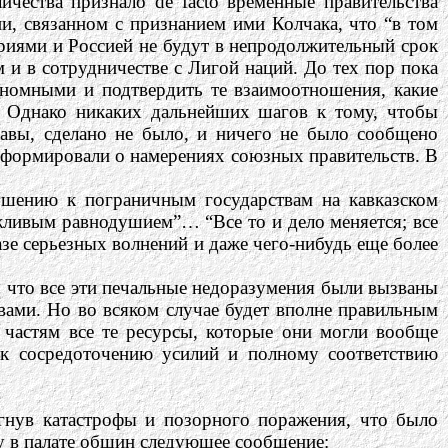
ичества признало de facto временные правительства
и, связанном с признанием ими Колчака, что “в том
ориями и Россией не будут в непродолжительный срок
 и в сотрудничестве с Лигой наций. До тех пор пока
тономными и подтвердить те взаимоотношения, какие
. Однако никаких дальнейших шагов к тому, чтобы
жавы, сделано не было, и ничего не было сообщено
формировали о намерениях союзных правительств. В
ошению к пограничным государствам на кавказском
жливым равнодушием”… “Все то и дело меняется; все
е серьезных волнений и даже чего-нибудь еще более
 что все эти печальные недоразумения были вызваны
вами. Но во всяком случае будет вполне правильным
 частям все те ресурсы, которые они могли вообще
и к сосредоточению усилий и полному соответствию
гнув катастрофы и позорного поражения, что было
ду в палате общин следующее сообщение: