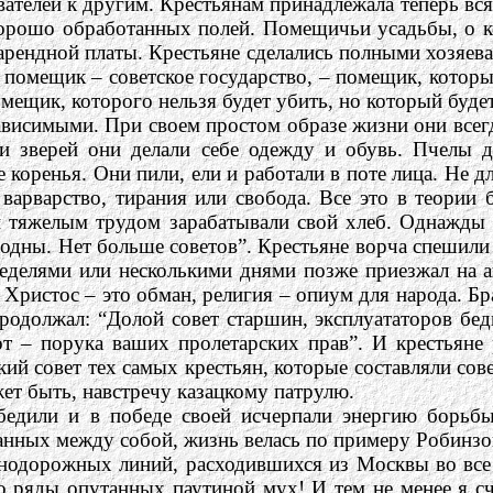
телей к другим. Крестьянам принадлежала теперь вся
орошо обработанных полей. Помещичьи усадьбы, о ко
ендной платы. Крестьяне сделались полными хозяевам
помещик – советское государство, – помещик, которы
ещик, которого нельзя будет убить, но который будет
ависимыми. При своем простом образе жизни они всег
и зверей они делали себе одежду и обувь. Пчелы д
 коренья. Они пили, ели и работали в поте лица. Не д
варварство, тирания или свобода. Все это в теории 
 тяжелым трудом зарабатывали свой хлеб. Однажды у
дны. Нет больше советов”. Крестьяне ворча спешили в
 неделями или несколькими днями позже приезжал н
 Христос – это обман, религия – опиум для народа. Б
родолжал: “Долой совет старшин, эксплуататоров бе
т – порука ваших пролетарских прав”. И крестьяне
ский совет тех самых крестьян, которые составляли с
ет быть, навстречу казацкому патрулю.
бедили и в победе своей исчерпали энергию борьб
анных между собой, жизнь велась по примеру Робинзон
знодорожных линий, расходившихся из Москвы во все 
о ряды опутанных паутиной мух! И тем не менее я с