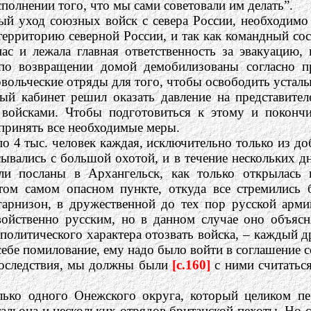
сполнении того, что мы сами советовали им делать”.
ый уход союзных войск с севера России, необходимо
ерриторию северной России, и так как командный сос
ас и лежала главная ответственность за эвакуацию,
по возвращении домой демобилизованы согласно п
вольческие отряды для того, чтобы освободить устал
ный кабинет решил оказать давление на представите
войсками. Чтобы подготовиться к этому и покончи
принять все необходимые меры.
о 4 тыс. человек каждая, исключительно только из до
ывались с большой охотой, и в течение нескольких д
ли посланы в Архангельск, как только открылась
ом самом опасном пункте, откуда все стремились 
гарнизон, в дружественной до тех пор русской арм
войственно русским, но в данном случае оно объясн
олитического характера отозвать войска, – каждый д
 себе помилование, ему надо было войти в соглашение
последствия, мы должны были
[c.160]
с ними считаться
лько одного Онежского округа, который целиком п
льона и нескольких отрядов британской пехоты. Но с 