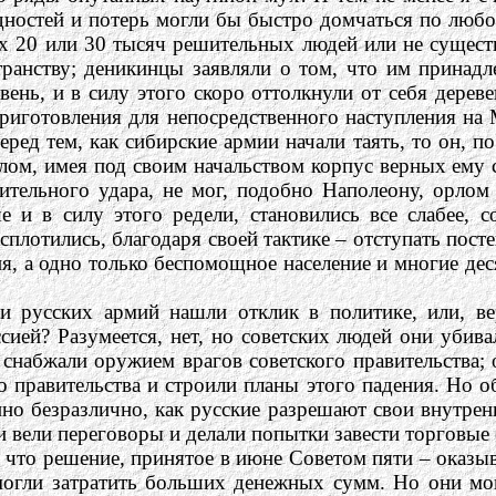
ностей и потерь могли бы быстро домчаться по люб
их 20 или 30 тысяч решительных людей или не сущест
анству; деникинцы заявляли о том, что им принадле
ень, и в силу этого скоро оттолкнули от себя дереве
иготовления для непосредственного наступления на М
ед тем, как сибирские армии начали таять, то он, по
м, имея под своим начальством корпус верных ему со
тельного удара, не мог, подобно Наполеону, орлом 
 и в силу этого редели, становились все слабее, с
сплотились, благодаря своей тактике – отступать пост
ия, а одно только беспомощное население и многие д
 русских армий нашли отклик в политике, или, вер
ией? Разумеется, нет, но советских людей они убивал
ни снабжали оружием врагов советского правительства
о правительства и строили планы этого падения. Но о
но безразлично, как русские разрешают свои внутрен
и вели переговоры и делали попытки завести торговые
 что решение, принятое в июне Советом пяти – оказы
 могли затратить больших денежных сумм. Но они м