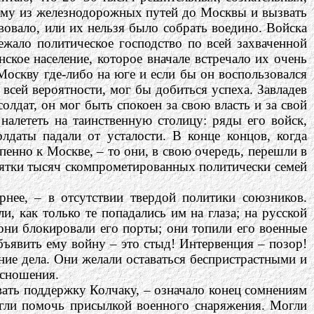
ому из железнодорожных путей до Москвы и вызвать
вовало, или их нельзя было собрать воедино. Войска
жало политическое господство по всей захваченной
нское население, которое вначале встречало их очень
оскву где-либо на юге и если бы он воспользовался
 всей вероятности, мог бы добиться успеха. Завладев
лдат, он мог быть спокоен за свою власть и за свой
налететь на таинственную столицу: ряды его войск,
олдаты падали от усталости. В конце концов, когда
епенно к Москве, – то они, в свою очередь, перешли в
есятки тысяч скомпрометированных политически семей
нее, – в отсутствии твердой политики союзников.
и, как только те попадались им на глаза; на русской
; они блокировали его порты; они топили его военные
бъявить ему войну – это стыд! Интервенция – позор!
ние дела. Они желали оставаться беспристрастными и
 сношения.
вать поддержку Колчаку, – означало конец сомнениям
огли помочь присылкой военного снаряжения. Могли