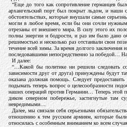
“Еще до того как сопротивление германцев был
архангельский порт был покрыт льдом, и наши с
обстоятельствах, которые внушали самые серьезн
могли в любое время, если бы они сочли нужным
отрезаны от внешнего мира. В силу этого их по
полны энергии и бодрости, и раз им было дано о
решимостью и несколько раз отстаивали свои поз
течение всей зимы. За время долгого заключения 
последовавшими непосредственно за победой… На 
И далее:
“…Какой бы политике ни решили следовать со
зависимости друг от друга) принуждены будут там
оказана должная помощь. Следует предоставить 
подымать теперь вопрос о целесообразности подо
наших операций против Германии… Теперь этой пр
диком северном побережье, застигнутые там с
невредимыми…
Далее, мы связали себя серьезными обязательст
отношению к тем русским армиям, которые были
относилась с особенным вниманием ко всем случая