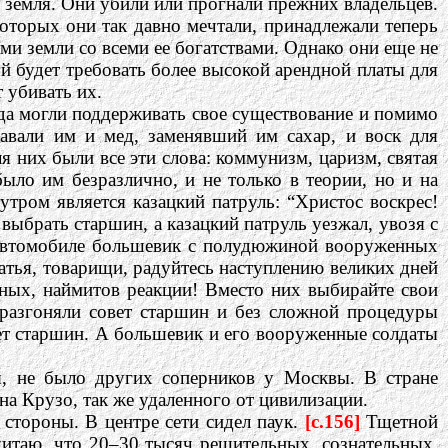
 земля. Они убили или прогнали прежних владельцев.
торых они так давно мечтали, принадлежали теперь
и земли со всеми ее богатствами. Однако они еще не
й будет требовать более высокой арендной платы для
 убивать их.
да могли поддерживать свое существование и помимо
авали им и мед, заменявший им сахар, и воск для
ля них были все эти слова: коммунизм, царизм, святая
было им безразлично, и не только в теории, но и на
тром является казацкий патруль: “Христос воскрес!
ыбрать старшин, а казацкий патруль уезжал, увозя с
а автомобиле большевик с полудюжиной вооруженных
ратья, товарищи, радуйтесь наступлению великих дней
дных, наймитов реакции! Вместо них выбирайте свои
 разгоняли совет старшин и без сложной процедуры
овет старшин. А большевик и его вооруженные солдаты
ы, не было других соперников у Москвы. В стране
а Крузо, так же удаленного от цивилизации.
стороны. В центре сети сидел паук.
[c.156]
Тщетной
читаю, что 20–30 тысяч решительных, сознательных,