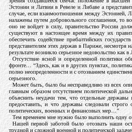
зрения создавшееся сейчас положение в высшей с
Эстонии и Латвии в Ревеле и Либаве а представи
случае, если взаимоотношения между Эстонией, Л
налажены путем добровольного соглашения, то во
оно не войдет в силу, правительство России дол
существуют в настоящее время между их правит
обеспечить содействие прибалтийских государст
представителям этих держав в Париже, несмотря 
результате возникло серьезное недовольство как в
Отсутствие ясной и определенной политики об
фронте… “Здесь, как и в других пунктах, полити
полно неопределенности и с отозванием единстве
серьезного.
Может быть, было бы несправедливо из всех опи
главным образом отсутствием политической даль
объяснить неудачи тем, что отдельные державы 
предоставить, и что державы следовали строго
политических, военных и финансовых мер…”
Тем временем мне нужно было выполнить одну о
Нашей первой заботой было отозвать наши ост
трудной и сложной военной и политической задаче