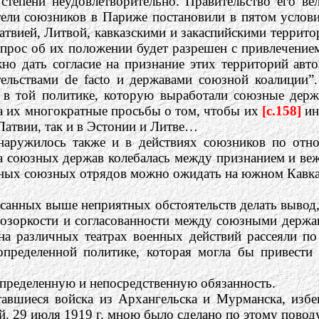
тепени неудовлетворительно. Правительство его вел
тели союзников в Париже постановили в пятом услови
атвией, Литвой, кавказскими и закаспийскими террит
прос об их положении будет разрешен с привлечением
жно дать согласие на признание этих территорий ав
ельствами de facto и державами союзной коалиции”
в в той политике, которую выработали союзные дер
на их многократные просьбы о том, чтобы их
[c.158]
ин
 Латвии, так и в Эстонии и Литве…
наружилось также и в действиях союзников по отн
ка союзных держав колебалась между признанием и ве
нных союзных отрядов можно ожидать на южном Кавказ
санных выше неприятных обстоятельств делать вывод,
нозоркости и согласованности между союзными держа
на различных театрах военных действий рассеяли по
 определенной политике, которая могла бы привест
пределенную и непосредственную обязанность.
авшиеся войска из Архангельска и Мурманска, избе
й. 29 июля 1919 г. мною было сделано по этому пово