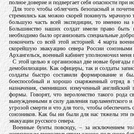
полное доверие и подвергает себя опасности при и
Для того чтобы облегчить безопасный и почетн
стремились как можно скорей покинуть мрачную т
большую часть всей экспедиции, то именно на н
Большинство наших солдат имели право быть 
необходимо было организовать специальные добро
покончить со всей этой историей. 4 марта воен
скорейшую эвакуацию севера России союзными 
Архангельск, военный кабинет уполномочил меня 
С этой целью я организовал две новые бригады п
демобилизации. Как офицеры, так и солдаты запис
солдаты быстро составили формирование и бы
боеспособный и хорошо снаряженный отряд в т
назначения, сменивших измученный английский 
формы. Говорят, что вероломство такого рода с
вынужденными в силу давления парламентского и п
угрозой смерти и что для того, чтобы обеспечить
союзников. Как бы ни были для нас тяжелы эти 
эвакуации русского севера.
Военные бунты повсюду, – за исключением то
энергичным вмешательством одного польского бата