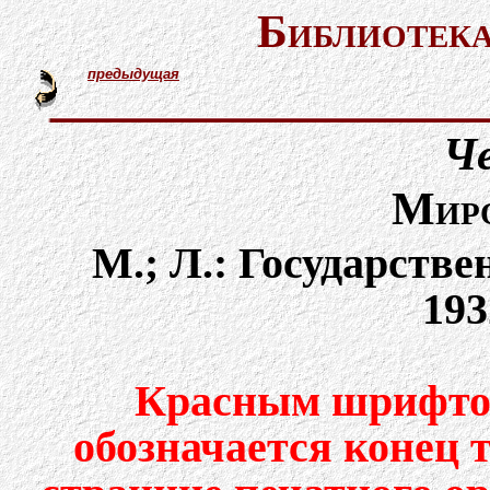
Библиотека
предыдущая
Че
Миро
М.; Л.: Государстве
193
Красным шрифтом
обозначается конец 