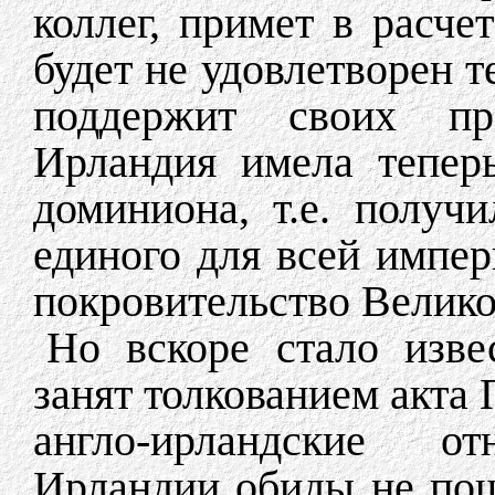
коллег, примет в расче
будет не удовлетворен т
поддержит своих пр
Ирландия имела тепер
доминиона, т.е. получ
единого для всей импер
покровительство Велико
Но вскоре стало изве
занят толкованием акта 
англо-ирландские 
Ирландии обиды не пош