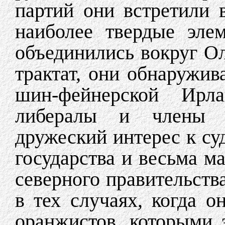
партий они встретили 
наиболее твердые эле
объединились вокруг Ол
трактат, они обнаружив
шин-фейнерской Ирл
либералы и члены р
дружеский интерес к су
государства и весьма м
северного правительств
в тех случаях, когда о
оранжистов, которыми 