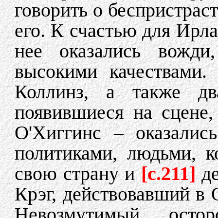
говорить о беспристрас
его. К счастью для Ирла
нее оказались вожди
высокими качествами.
Коллинз, а также дв
появившиеся на сцене
О'Хиггинс – оказалис
политиками, людьми, к
свою страну и
[c.211]
де
Крэг, действовавший в О
Невозмутимый, осто