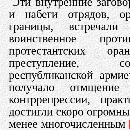
Эти внутренние загово
и набеги отрядов, о
границы, встречал
воинственное прот
протестантских ор
преступление, со
республиканской арми
получало отмщение
контррепрессии, прак
достигли скоро огромны
менее многочисленным