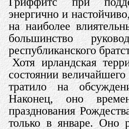
Гриффитс при подде
энергично и настойчиво
на наиболее влиятель
большинство руково
республиканского братст
Хотя ирландская терр
состоянии величайшего 
тратило на обсужден
Наконец, оно време
празднования Рождеств
только в январе. Оно 