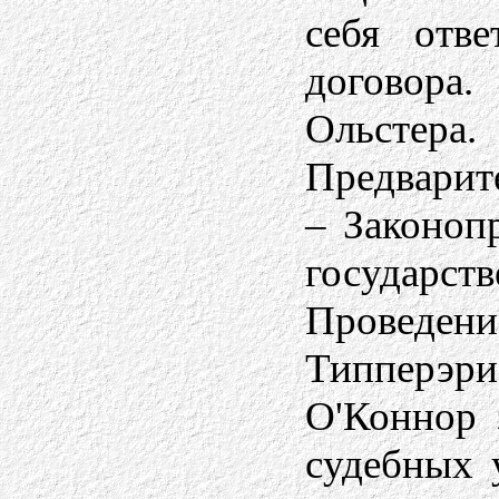
себя отве
договора
Ольстера
Предварите
– Законоп
государс
Проведени
Типперэри
О'Коннор 
судебных 