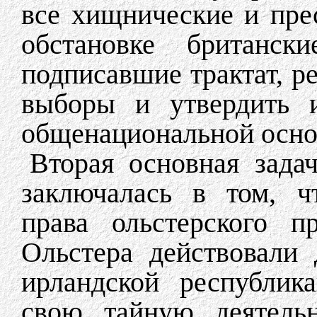
все хищнические и пре
обстановке британск
подписавшие трактат, р
выборы и утвердить и
общенациональной осно
Вторая основная задач
заключалась в том, ч
права ольстерского п
Ольстера действовали
ирландской республик
свою тайную деятель