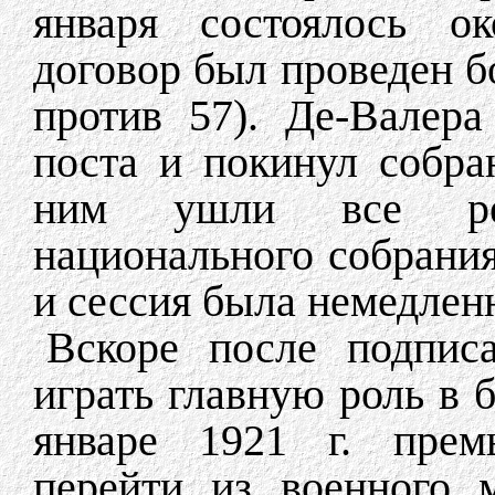
января состоялось ок
договор был проведен б
против 57). Де-Валера
поста и покинул собра
ним ушли все респ
национального собрани
и сессия была немедлен
Вскоре после подпис
играть главную роль в 
январе 1921 г. прем
перейти из военного 