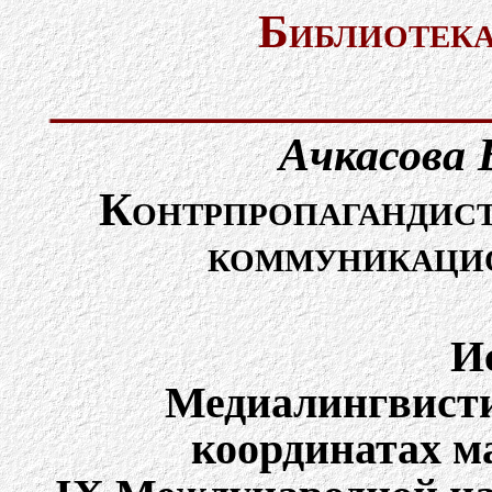
Библиотека
Ачкасова 
Контрпропагандист
коммуникацио
И
Медиалингвисти
координатах м