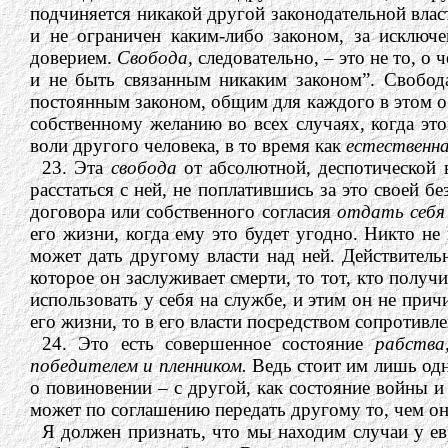
подчиняется никакой другой законодательной власт
и не ограничен каким-либо законом, за исключ
доверием.
Свобода,
следовательно, – это не то, о ч
и не быть связанным никаким законом”. Свобо
постоянным законом, общим для каждого в этом о
собственному желанию во всех случаях, когда это
воли другого человека, в то время как
естественн
23. Эта
свобода
от абсолютной, деспотической 
расстаться с ней, не поплатившись за это своей 
договора или собственного согласия
отдать себя
его жизни, когда ему это будет угодно. Никто не
может дать другому власти над ней. Действительн
которое он заслуживает смерти, то тот, кто получ
использовать у себя на службе, и этим он не прич
его жизни, то в его власти посредством сопротивле
24. Это есть совершенное состояние
рабств
победителем и пленником.
Ведь стоит им лишь од
о повиновении – с другой, как состояние войны 
может по соглашению передать другому то, чем он 
Я должен признать, что мы находим случаи у евр