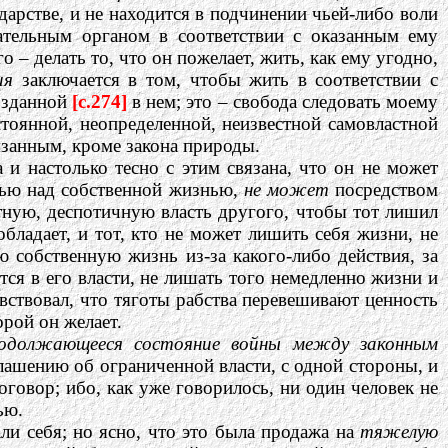
дарстве, и не находится в подчинении чьей-либо воли
дательным органом в соответствии с оказанным ему
о – делать то, что он пожелает, жить, как ему угодно,
ния
заключается в том, чтобы жить в соответствии с
озданной
[c.274]
в нем; это – свобода следовать моему
стоянной, неопределенной, неизвестной самовластной
язанным, кроме закона природы.
 и настолько тесно с этим связана, что он не может
стью над собственной жизнью,
не может
посредством
тную, деспотичную власть другого, чтобы тот лишил
обладает, и тот, кто не может лишить себя жизни, не
ю собственную жизнь из-за какого-либо действия, за
ится в его власти, не лишать того немедленно жизни и
увствовал, что тяготы рабства перевешивают ценность
орой он желает.
одолжающееся состояние войны между законным
ашению об ограниченной власти, с одной стороны, и
оговор; ибо, как уже говорилось, ни один человек не
ью.
ли себя; но ясно, что это была продажа на
тяжелую