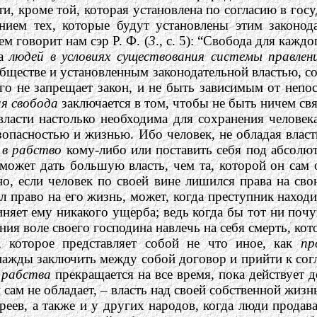
и, кроме той, которая установлена по согласию в госу
ением тех, которые будут установлены этим законо
ем говорит нам сэр Р. Ф. (
3
., с.
5): “Свобода для каждог
да
людей в условиях существования системы правле
бществе и установленным законодательной властью, с
го не запрещает закон, и не быть зависимым от непо
ая свобода
заключается в том, чтобы не быть ничем св
власти настолько необходима для сохранения человека
безопасностью и жизнью. Ибо человек, не обладая вла
 в рабство
кому-либо или поставить себя под абсолю
 может дать большую власть, чем та, которой он сам 
о, если человек по своей вине лишился права на сво
ил право на его жизнь, может, когда преступник наход
иняет ему никакого ущерба; ведь когда бы тот ни поч
ния воле своего господина навлечь на себя смерть, кот
а,
которое представляет собой не что иное, как
пр
нажды заключить между собой договор и прийти к согл
и
рабства
прекращается на все время, пока действует д
сам не обладает, – власть над своей собственной жизн
еев, а также и у других народов, когда люди продава