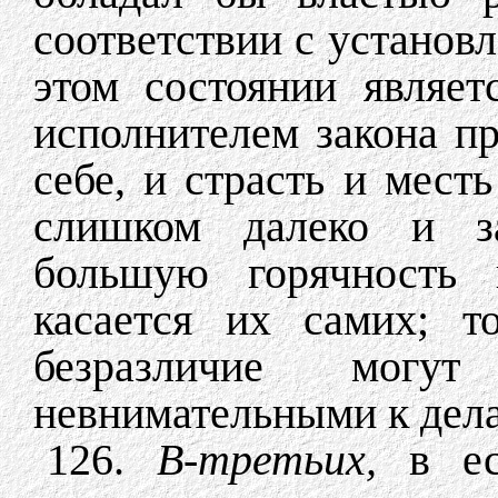
соответствии с установ
этом состоянии являет
исполнителем закона п
себе, и страсть и мест
слишком далеко и за
большую горячность 
касается их самих; т
безразличие могу
невнимательными к дела
126.
В-третьих,
в е