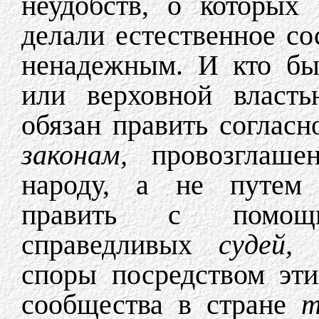
неудобств, о которых
делали естественное со
ненадежным. И кто бы
или верховной власть
обязан править соглас
законам,
провозглаш
народу, а не путем 
править с пом
справедливых
судей
споры посредством эти
сообщества в стране
т