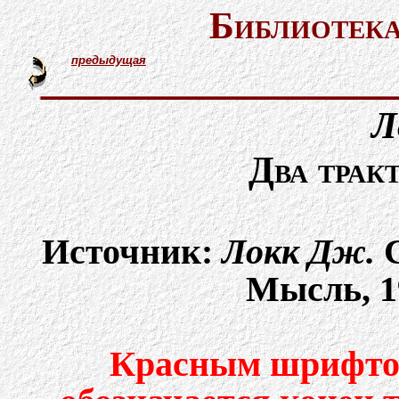
Библиотека
предыдущая
Л
Два трак
Источник:
Локк Дж.
С
Мысль, 19
Красным шрифтом