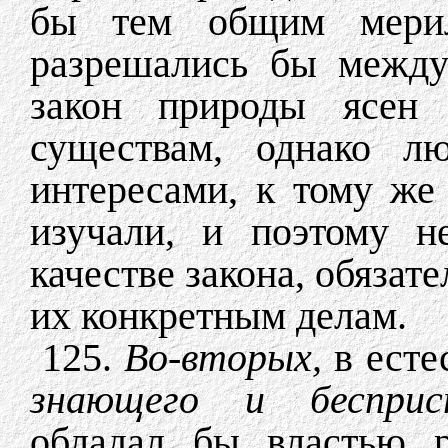
бы тем общим мерил
разрешались бы между
закон природы ясен
существам, однако лю
интересами, к тому же 
изучали, и поэтому н
качестве закона, обязат
их конкретным делам.
125.
Во-вторых,
в есте
знающего и беспри
обладал бы властью р