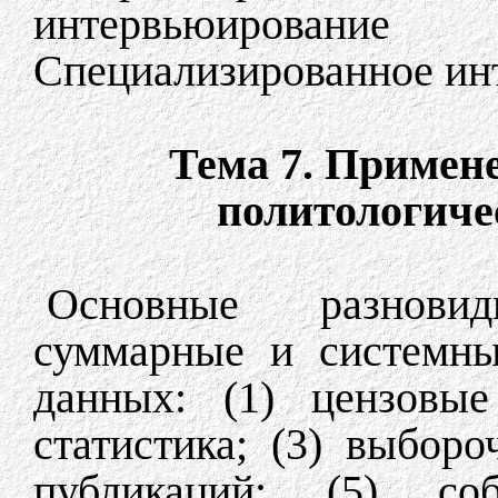
интервьюирован
Специализированное ин
Тема 7. Примен
политологиче
Основные разнови
суммарные и системны
данных: (1) цензовые
статистика; (3) выбор
публикаций; (5) со