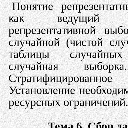
Понятие репрезентати
как ведущий пр
репрезентативной выб
случайной (чистой сл
таблицы случайных
случайная выборк
Стратифицированно
Установление необходи
ресурсных ограничений
Тема 6. Сбор д