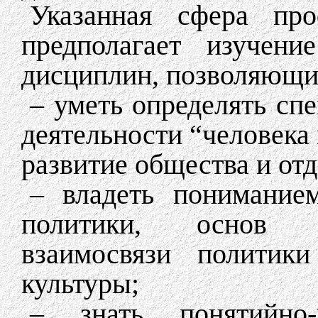
Указанная сфера про
предполагает изучени
дисциплин, позволяющи
– уметь определять сп
деятельности “человека 
развитие общества и от
– владеть пониманием
политики, основ п
взаимосвязи политик
культуры;
– знать понятийно-