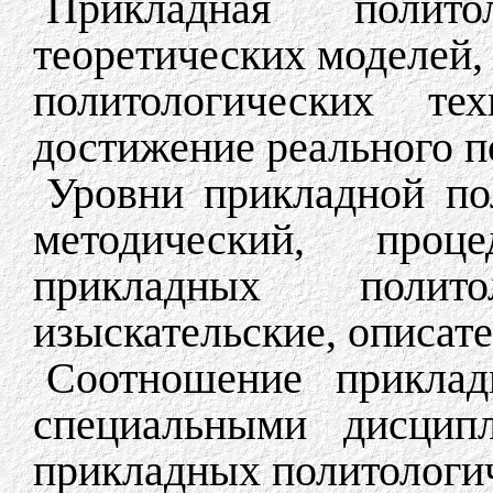
Прикладная полито
теоретических моделей,
политологических те
достижение реального п
Уровни прикладной пол
методический, про
прикладных политол
изыскательские, описат
Соотношение приклад
специальными дисцип
прикладных политологи