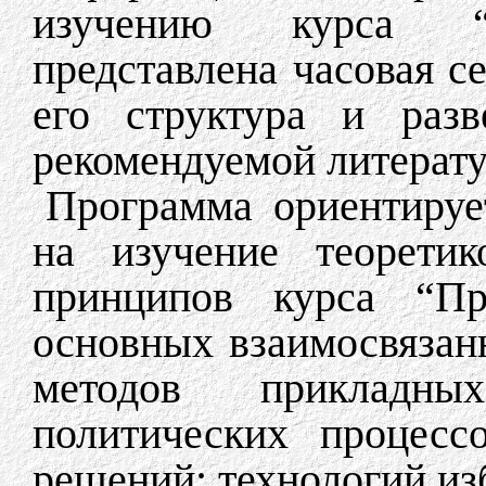
изучению курса “П
представлена часовая с
его структура и разв
рекомендуемой литерат
Программа ориентирует
на изучение теоретик
принципов курса “При
основных взаимосвязан
методов прикладны
политических процесс
решений; технологий из