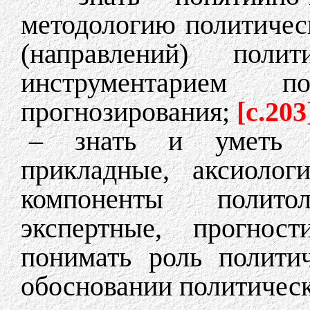
методологию политичес
(направлений) полит
инструментарием п
прогнозирования;
[c.203
– знать и уметь в
прикладные, аксиолог
компоненты полито
экспертные, прогнос
понимать роль полити
обосновании политичес