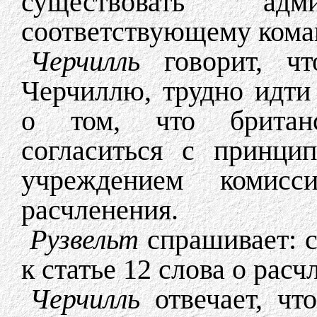
существовать адми
соответствующему кома
Черчилль
говорит, чт
Черчиллю, трудно идти
о том, что британс
согласиться с принци
учреждением комисс
расчленения.
Рузвельт
спрашивает: с
к статье 12 слова о рас
Черчилль
отвечает, чт