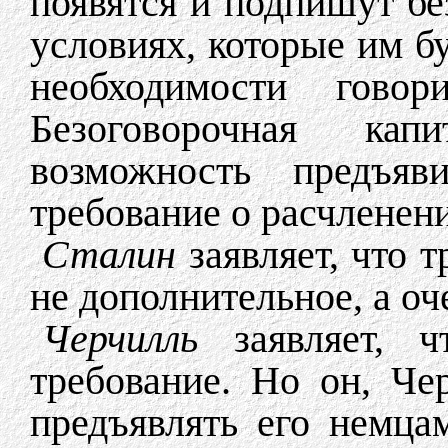
появятся и подпишут б
условиях, которые им бу
необходимости гов
Безоговорочная кап
возможность предъяв
требование о расчленен
Сталин
заявляет, что т
не дополнительное, а о
Черчилль
заявляет, ч
требование. Но он, Че
предъявлять его немца