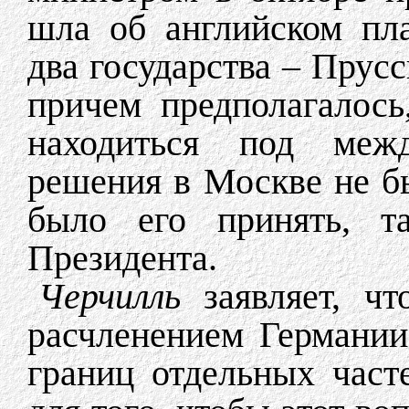
шла об английском пл
два государства – Прус
причем предполагалось
находиться под меж
решения в Москве не б
было его принять, 
Президента.
Черчилль
заявляет, чт
расчленением Германии
границ отдельных час