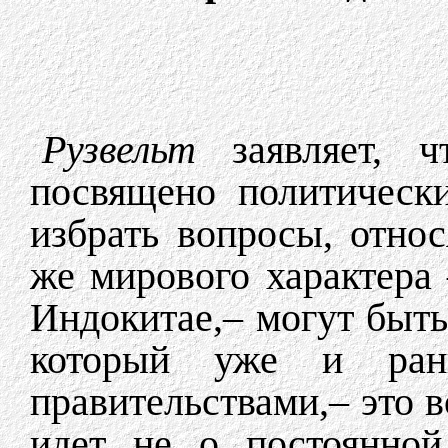
Рузвельт
заявляет, чт
посвящено политическ
избрать вопросы, отно
же мирового характера 
Индокитае,– могут быть
который уже и ран
правительствами,– это в
идет не о постоянной