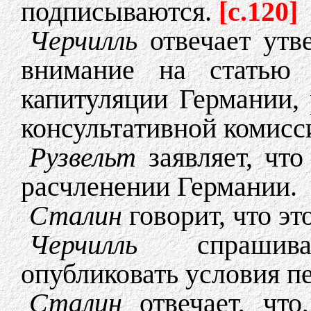
подписываются.
[c.120]
Черчилль
отвечает утв
внимание на статью 
капитуляции Германии,
консультативной комисс
Рузвельт
заявляет, что
расчленении Германии.
Сталин
говорит, что эт
Черчилль
спрашивае
опубликовать условия п
Сталин
отвечает, что