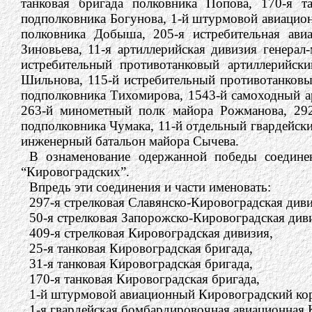
танковая бригада полковника Попова, 170-я т
подполковника Богунова, 1-й штурмовой авиацион
полковника Добыша, 205-я истребительная авиа
Зиновьева, 11-я артиллерийская дивизия генерал
истребительный противотанковый артиллерийск
Шильнова, 115-й истребительный противотанковы
подполковника Тихомирова, 1543-й самоходный а
263-й минометный полк майора Рожманова, 29
подполковника Чумака, 11-й отдельный гвардейск
инженерный батальон майора Сычева.
В ознаменование одержанной победы соедине
“Кировоградских”.
Впредь эти соединения и части именовать:
297-я стрелковая Славянско-Кировоградская диви
50-я стрелковая Запорожско-Кировоградская див
409-я стрелковая Кировоградская дивизия,
25-я танковая Кировоградская бригада,
31-я танковая Кировоградская бригада,
170-я танковая Кировоградская бригада,
1-й штурмовой авиационный Кировоградский ко
1-я гвардейская бомбардировочная авиационная 