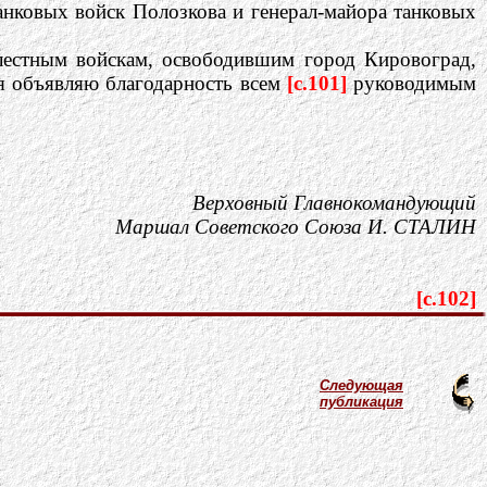
анковых войск Полозкова и генерал-майора танковых
лестным войскам, освободившим город Кировоград,
ия объявляю благодарность всем
[c.101]
руководимым
Верховный Главнокомандующий
Маршал Советского Союза И. СТАЛИН
[c.102]
Следующая
публикация