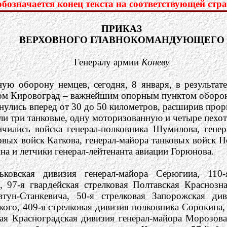
означается конец текста на соответствующей стра
ПРИКАЗ
ВЕРХОВНОГО ГЛАВНОКОМАНДУЮЩЕГО
Генералу армии
Коневу
ную оборону немцев, сегодня, 8 января, в результа
м Кировоград – важнейшим опорным пунктом оборон
нулись вперед от 30 до 50 километров, расширив прор
или три танковые, одну моторизованную и четыре пехо
чились войска генерал-полковника Шумилова, генера
овых войск Каткова, генерал-майора танковых войск П
на и летчики генерал-лейтенанта авиации Горюнова.
рьковская дивизия генерал-майора Серюгииа, 110
 97-я гвардейская стрелковая Полтавская Краснозн
тун-Станкевича, 50-я стрелковая Запорожская див
го, 409-я стрелковая дивизия полковника Сорокина, 
вая Красноградская дивизия генерал-майора Морозова