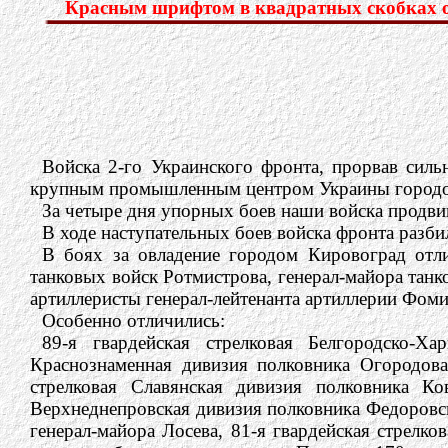
Красным шрифтом в квадратных скобках об
Войска 2-го Украинского фронта, прорвав силь
крупным промышленным центром Украины городо
За четыре дня упорных боев наши войска продви
В ходе наступательных боев войска фронта разб
В боях за овладение городом Кировоград отли
танковых войск Ротмистрова, генерал-майора танк
артиллеристы генерал-лейтенанта артиллерии Фоми
Особенно отличились:
89-я гвардейская стрелковая Белгородско-Ха
Краснознаменная дивизия полковника Огородова,
стрелковая Славянская дивизия полковника Ков
Верхнеднепровская дивизия полковника Федоровско
генерал-майора Лосева, 81-я гвардейская стрелко