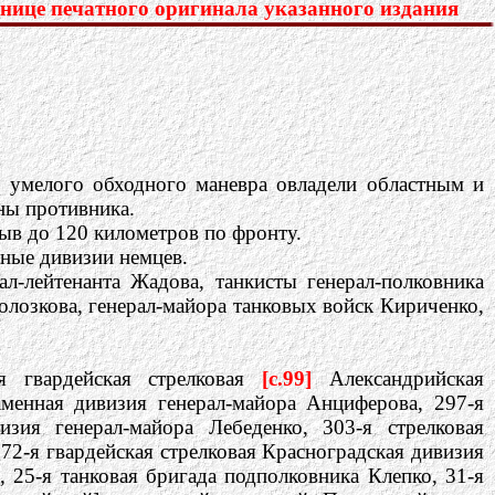
нице печатного оригинала указанного издания
те умелого обходного маневра овладели областным и
ы противника.
ыв до 120 километров по фронту.
тные дивизии немцев.
л-лейтенанта Жадова, танкисты генерал-полковника
олозкова, генерал-майора танковых войск Кириченко,
-я гвардейская стрелковая
[c.99]
Александрийская
аменная дивизия генерал-майора Анциферова, 297-я
изия генерал-майора Лебеденко, 303-я стрелковая
72-я гвардейская стрелковая Красноградская дивизия
, 25-я танковая бригада подполковника Клепко, 31-я