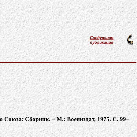
Следующая
публикация
оюза: Сборник. – М.: Воениздат, 1975. С. 99–