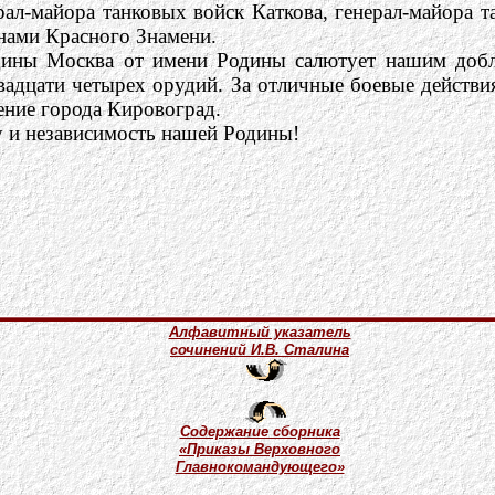
ал-майора танковых войск Каткова, генерал-майора т
нами Красного Знамени.
одины Москва от имени Родины салютует нашим доб
вадцати четырех орудий. За отличные боевые действ
ение города Кировоград.
у и независимость нашей Родины!
Алфавитный указатель
сочинений И.В. Сталина
Содержание сборника
«Приказы Верховного
Главнокомандующего»