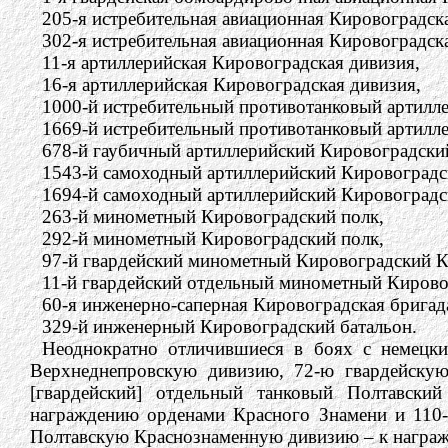
205-я истребительная авиационная Кировоградск
302-я истребительная авиационная Кировоградск
11-я артиллерийская Кировоградская дивизия,
16-я артиллерийская Кировоградская дивизия,
1000-й истребительный противотанковый артилл
1669-й истребительный противотанковый артилл
678-й гаубичный артиллерийский Кировоградски
1543-й самоходный артиллерийский Кировоградс
1694-й самоходный артиллерийский Кировоградс
263-й минометный Кировоградский полк,
292-й минометный Кировоградский полк,
97-й гвардейский минометный Кировоградский К
11-й гвардейский отдельный минометный Кирово
60-я инженерно-саперная Кировоградская бригад
329-й инженерный Кировоградский батальон.
Неоднократно отличившиеся в боях с немецки
Верхнеднепровскую дивизию, 72-ю гвардейскую
[гвардейский] отдельный танковый Полтавский
награждению орденами Красного Знамени и 110
Полтавскую Краснознаменную дивизию – к награж