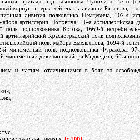
анковая бригада подполковника Чунихина, 57-й [г
ный корпус генерал-лейтенанта авиации Рязанова, 1-
ционная дивизия полковника Немцевича, 302-я ист
-майора артиллерии Поповича, 16-я артиллерийская д
ий полк подполковника Котова, 1669-й истребител
й артиллерийский Красноградский полк подполковник
ртиллерийский полк майора Емельянова, 1694-й зени
2-й минометный полк подполковника Фуражева, 97
ий минометный дивизион майора Медведева, 60-я инже
ниям и частям, отличившимся в боях за освобожд
зия,
изия,
рпус,
Кировоградская дивизия,
[c.100]