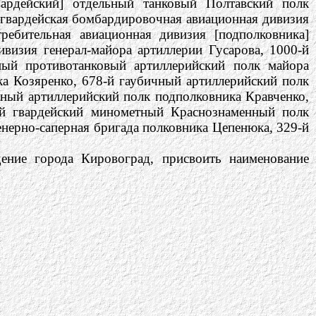
вардейский] отдельный танковый Полтавский полк
я гвардейская бомбардировочная авиационная дивизия
ребительная авиационная дивизия [подполковника]
ивизия генерал-майора артиллерии Гусарова, 1000-й
ьный противотанковый артиллерийский полк майора
а Козяренко, 678-й гаубичный артиллерийский полк
тный артиллерийский полк подполковника Кравченко,
-й гвардейский минометный Краснознаменный полк
нерно-саперная бригада полковника Цепенюка, 329-й
ение города Кировоград, присвоить наименование