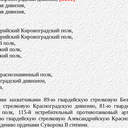
ая дивизия,
ая дивизия,
ерийский Кировоградский полк,
ерийский Кировоградский полк,
й полк,
кий полк,
кий полк,
раснознаменный полк,
градский дивизион,
а,
ми захватчиками 89-ю гвардейскую стрелковую Бел
 стрелковую Красноградскую дивизию, 81-ю гвард
 полк, 115-й истребительный противотанковый ар
-ю гвардейскую стрелковую Александрийскую Красн
дению орденами Суворова II степени.