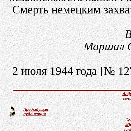
Смерть немецким захва
В
Маршал 
2 июля 1944 года [№ 12
Алф
соч
Предыдущая
публикация
Со
«П
Гл