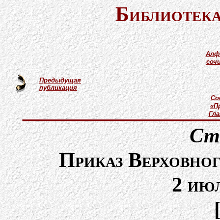
Библиотека
Алф
соч
Предыдущая
публикация
Со
«П
Гл
Ст
Приказ Верховно
2 ию