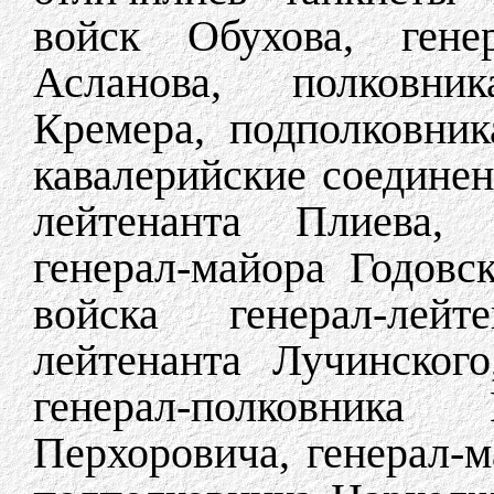
войск Обухова, гене
Асланова, полковни
Кремера, подполковник
кавалерийские соединен
лейтенанта Плиева, г
генерал-майора Годовс
войска генерал-лейт
лейтенанта Лучинского
генерал-полковника 
Перхоровича, генерал-