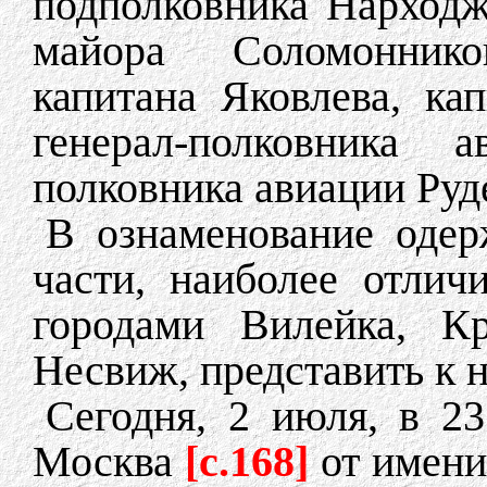
подполковника Нарходж
майора Соломоннико
капитана Яковлева, ка
генерал-полковника 
полковника авиации Руд
В ознаменование одер
части, наиболее отлич
городами Вилейка, Кр
Несвиж, представить к 
Сегодня, 2 июля, в 2
Москва
[c.168]
от имен