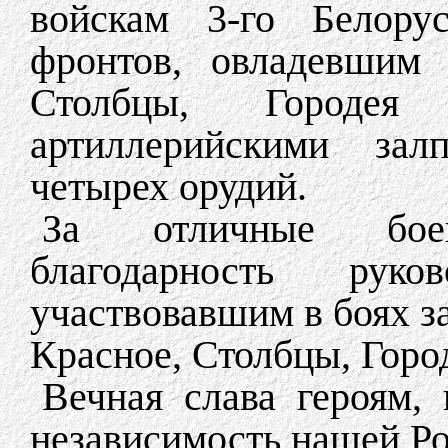
войскам 3-го Белорус
фронтов, овладевшим 
Столбцы, Городея
артиллерийскими зал
четырех орудий.
За отличные бое
благодарность рук
участвовавшим в боях з
Красное, Столбцы, Горо
Вечная слава героям,
независимость нашей Р