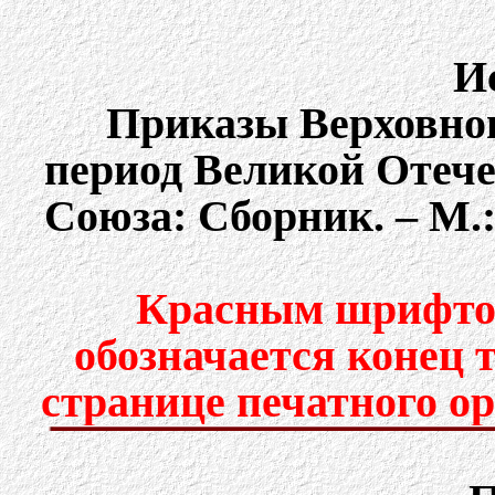
И
Приказы Верховно
период Великой Отеч
Союза: Сборник. – М.: 
Красным шрифтом
обозначается конец 
странице печатного о