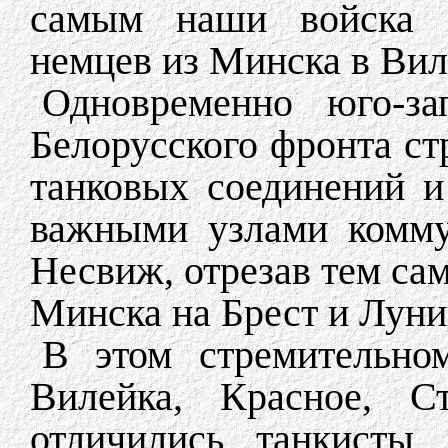
самым наши войска п
немцев из Минска в Вил
Одновременно юго-за
Белорусского фронта с
танковых соединений и
важными узлами комму
Несвиж, отрезав тем са
Минска на Брест и Луни
В этом стремительно
Вилейка, Красное, С
отличились танкисты 