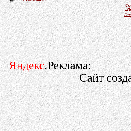
Со
«П
Гл
Яндекс
.Реклама:
Сайт созд