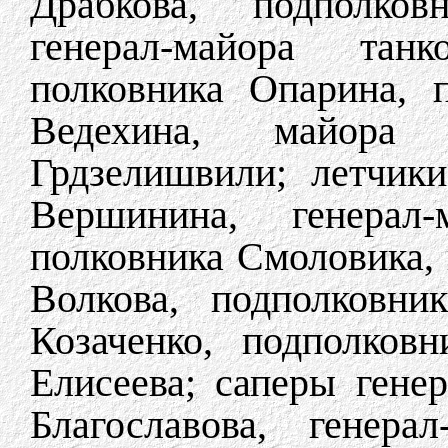
Драбкова, подполков
генерал-майора тан
полковника Опарина, 
Ведехина, майора 
Грдзелишвили; летчики
Вершинина, генерал-
полковника Смоловика, 
Волкова, подполковни
Козаченко, подполковн
Елисеева; саперы гене
Благославова, генера