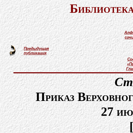
Библиотека
Алф
соч
Предыдущая
публикация
Со
«П
Гл
Ст
Приказ Верховно
27 ию