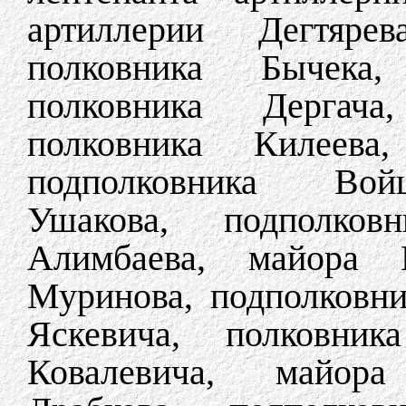
артиллерии Дегтярев
полковника Бычека,
полковника Дергача
полковника Килеева,
подполковника Войц
Ушакова, подполков
Алимбаева, майора П
Муринова, подполковни
Яскевича, полковник
Ковалевича, майора