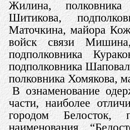
Жилина, полковника 
Шитикова, подполков
Маточкина, майора Кож
войск связи Мишина,
подполковника Курако
подполковника Шаповало
полковника Хомякова, м
В ознаменование одер
части, наиболее отлич
городом Белосток, 
наименования “Белос