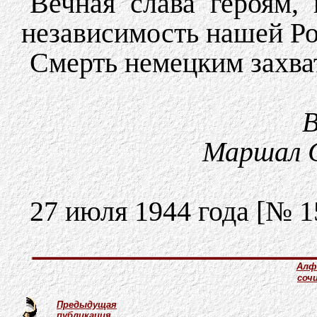
Вечная слава героям,
независимость нашей Р
Смерть немецким захва
В
Маршал 
27 июля 1944 года [№ 1
Алф
соч
Предыдущая
публикация