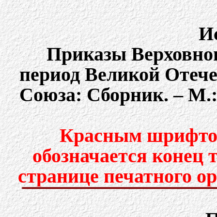
И
Приказы Верховно
период Великой Отеч
Союза: Сборник. – М.: 
Красным шрифтом
обозначается конец 
странице печатного о