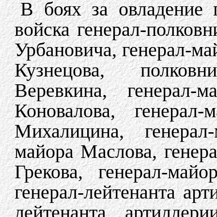
В боях за овладение 
войска генерал-полковн
Урбановича, генерал-ма
Кузнецова, полковн
Веревкина, генерал-м
Коновалова, генерал-
Михалицина, генерал-
майора Маслова, генер
Грекова, генерал-май
генерал-лейтенанта арт
лейтенанта артиллери