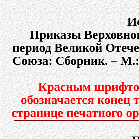
И
Приказы Верховно
период Великой Отеч
Союза: Сборник. – М.: 
Красным шрифтом
обозначается конец 
странице печатного о