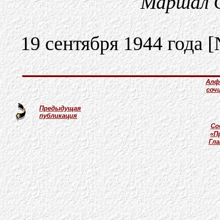
Маршал 
19 сентября 1944 года 
Алф
соч
Предыдущая
публикация
Со
«П
Гл