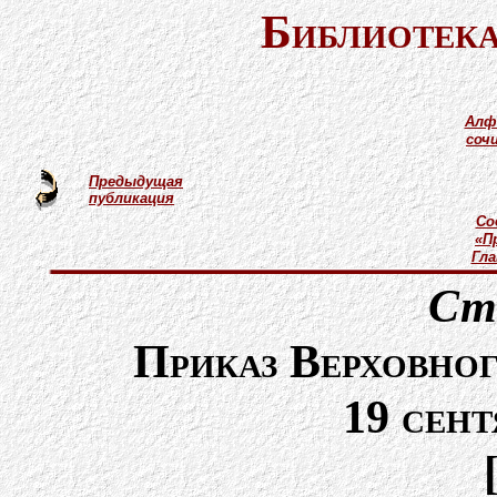
Библиотека
Алф
соч
Предыдущая
публикация
Со
«П
Гл
Ст
Приказ Верховно
19 сент