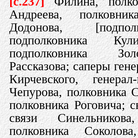
[c.237]
Филина, полко
Андреева, полковник
Додонова, [подпол
подполковника Ку
подполковника Золо
Рассказова; саперы ген
Кирчевского, генера
Чепурова, полковника С
полковника Роговича; с
связи Синельникова
полковника Соколова