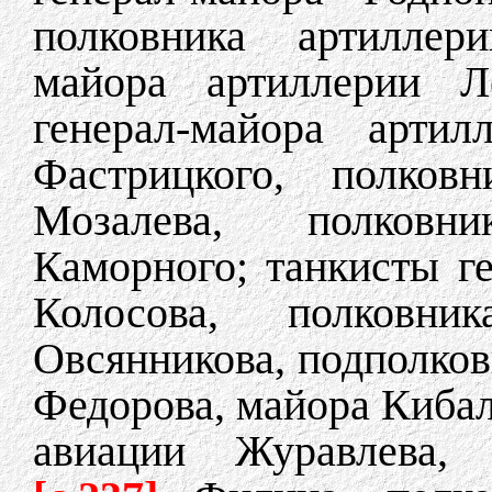
полковника артиллери
майора артиллерии Ле
генерал-майора артил
Фастрицкого, полковн
Мозалева, полковн
Каморного; танкисты г
Колосова, полковни
Овсянникова, подполко
Федорова, майора Кибал
авиации Журавлева, г