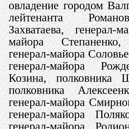
овладение городом Валг
лейтенанта Романовс
Захватаева, генерал-
майора Степаненко, 
генерал-майора Соловье
генерал-майора Рожде
Козина, полковника Ш
полковника Алексеенк
генерал-майора Смирнов
генерал-майора Поляк
генерал-майора Родио