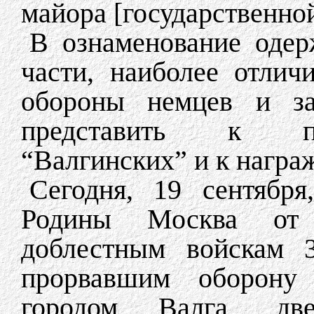
майора [государственно
В ознаменование одер
части, наиболее отли
обороны немцев и за
представить к пр
“Валгинских” и к награ
Сегодня, 19 сентябр
Родины Москва от
доблестным войскам 3
прорвавшим оборону
городом Валга, две