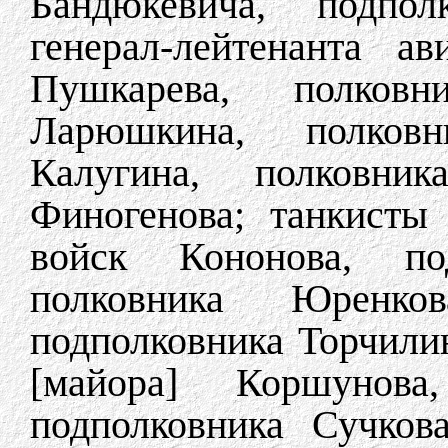
Бандюкевича, подпол
генерал-лейтенанта а
Пушкарева, полковн
Ларюшкина, полковн
Калугина, полковник
Финогенова; танкисты 
войск Кононова, под
полковника Юренков
подполковника Торчилин
[майора] Коршунова
подполковника Сучкова