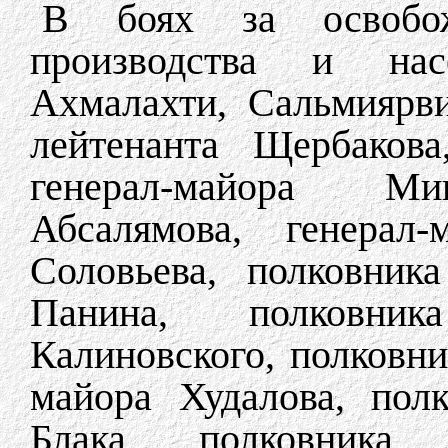
В боях за освобож
производства и нас
Ахмалахти, Сальмиярви
лейтенанта Щербакова
генерал-майора Мик
Абсалямова, генерал-
Соловьева, полковника
Панина, полковник
Калиновского, полковн
майора Худалова, пол
Блака, полковника 