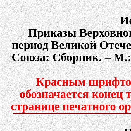
И
Приказы Верховно
период Великой Отеч
Союза: Сборник. – М.: 
Красным шрифтом
обозначается конец 
странице печатного о