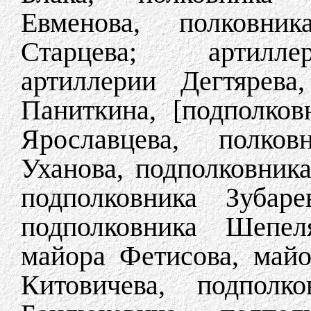
Евменова, полковник
Старцева; артиллер
артиллерии Дегтярева
Паниткина, [подполков
Ярославцева, полков
Уханова, подполковник
подполковника Зубаре
подполковника Шепеля
майора Фетисова, майо
Китовичева, подполко