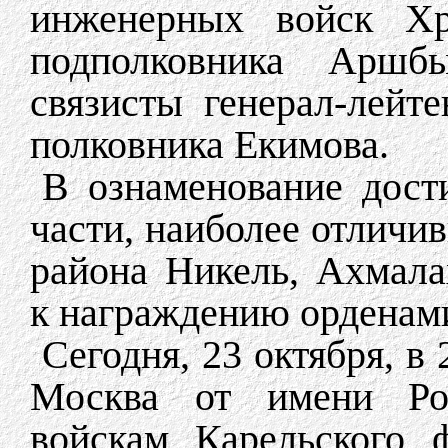
инженерных войск Хре
подполковника Аршбы
связисты генерал-лейт
полковника Екимова.
В ознаменование дост
части, наиболее отличи
района Никель, Ахмала
к награждению орденам
Сегодня, 23 октября, в
Москва от имени Ро
войскам Карельского 