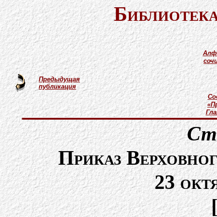
Библиотека
Алф
соч
Предыдущая
публикация
Со
«П
Гл
Ст
Приказ Верховно
23 окт