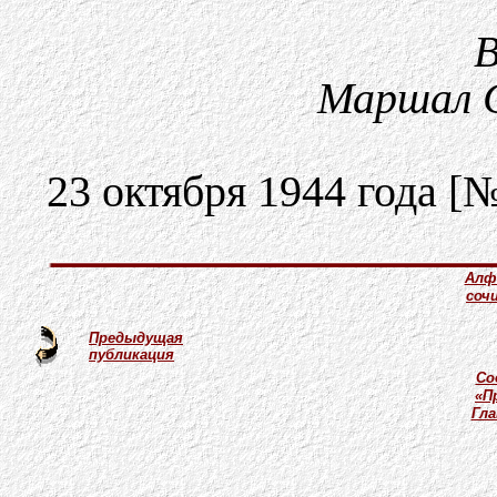
В
Маршал 
23 октября 1944 года [
Алф
соч
Предыдущая
публикация
Со
«П
Гл