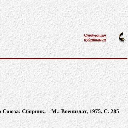
Следующая
публикация
оюза: Сборник. – М.: Воениздат, 1975. С. 285–