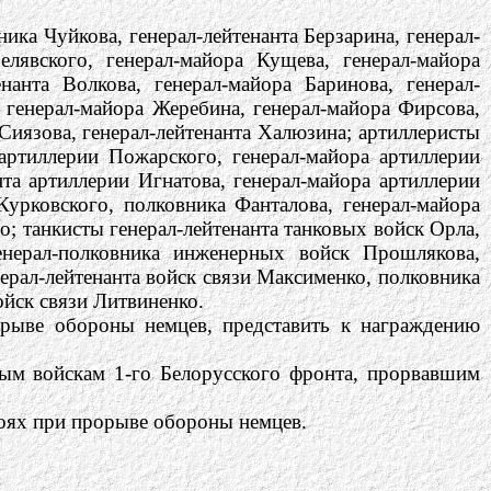
ка Чуйкова, генерал-лейтенанта Берзарина, генерал-
елявского, генерал-майора Кущева, генерал-майора
енанта Волкова, генерал-майора Баринова, генерал-
, генерал-майора Жеребина, генерал-майора Фирсова,
Сиязова, генерал-лейтенанта Халюзина; артиллеристы
 артиллерии Пожарского, генерал-майора артиллерии
нта артиллерии Игнатова, генерал-майора артиллерии
Курковского, полковника Фанталова, генерал-майора
о; танкисты генерал-лейтенанта танковых войск Орла,
енерал-полковника инженерных войск Прошлякова,
ерал-лейтенанта войск связи Максименко, полковника
ойск связи Литвиненко.
орыве обороны немцев, представить к награждению
ным войскам 1-го Белорусского фронта, прорвавшим
оях при прорыве обороны немцев.