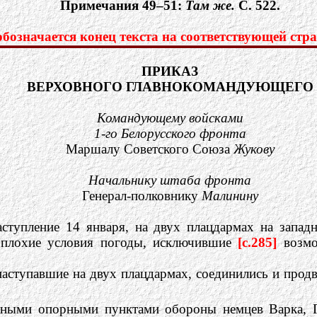
Примечания 49–51:
Там же.
C. 522.
означается конец текста на соответствующей стра
ПРИКАЗ
ВЕРХОВНОГО ГЛАВНОКОМАНДУЮЩЕГО
Командующему войсками
1-го Белорусского фронта
Маршалу Советского Союза
Жукову
Начальнику штаба фронта
Генерал-полковнику
Малинину
наступление 14 января, на двух плацдармах на зап
а плохие условия погоды, исключившие
[c.285]
возмо
 наступавшие на двух плацдармах, соединились и про
льными опорными пунктами обороны немцев Варка, Г