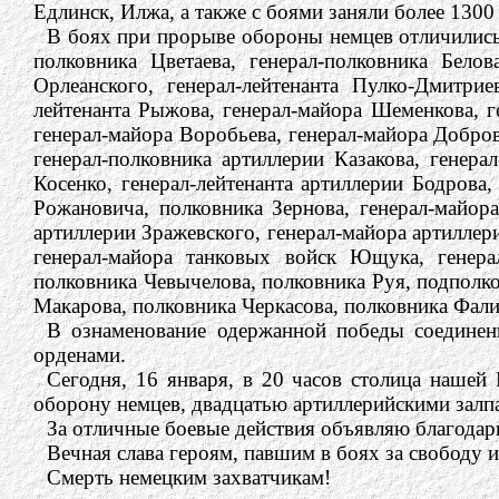
Едлинск, Илжа, а также с боями заняли более 1300
В боях при прорыве обороны немцев отличились в
полковника Цветаева, генерал-полковника Белов
Орлеанского, генерал-лейтенанта Пулко-Дмитриев
лейтенанта Рыжова, генерал-майора Шеменкова, ге
генерал-майора Воробьева, генерал-майора Добров
генерал-полковника артиллерии Казакова, генера
Косенко, генерал-лейтенанта артиллерии Бодрова,
Рожановича, полковника Зернова, генерал-майора
артиллерии Зражевского, генерал-майора артиллер
генерал-майора танковых войск Ющука, генера
полковника Чевычелова, полковника Руя, подполко
Макарова, полковника Черкасова, полковника Фали
В ознаменование одержанной победы соединен
орденами.
Сегодня, 16 января, в 20 часов столица наше
оборону немцев, двадцатью артиллерийскими залп
За отличные боевые действия объявляю благода
Вечная слава героям, павшим в боях за свободу 
Смерть немецким захватчикам!