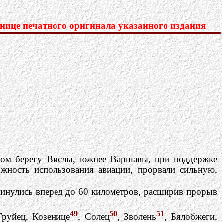
нице печатного оригинала указанного издания
адном берегу Вислы, южнее Варшавы, при поддержке
жность использования авиации, прорвали сильную,
двинулись вперед до 60 километров, расширив прорыв
49
50
51
руйец, Козенице
, Солец
, Зволень
, Бялобжеги,