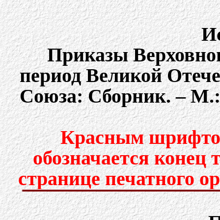
И
Приказы Верховно
период Великой Отеч
Союза: Сборник. – М.: 
Красным шрифтом
обозначается конец 
странице печатного о