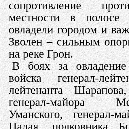
сопротивление прот
местности в полосе К
овладели городом и в
Зволен – сильным опо
на реке Грон.
В боях за овладение
войска генерал-лейт
лейтенанта Шарапова,
генерал-майора Ме
Уманского, генерал-м
Цалая, полковника Бо