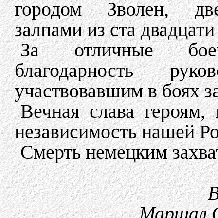
городом Зволен, две
залпами из ста двадцати
За отличные бое
благодарность рук
участвовавшим в боях з
Вечная слава героям,
независимость нашей Р
Смерть немецким захва
В
Маршал 