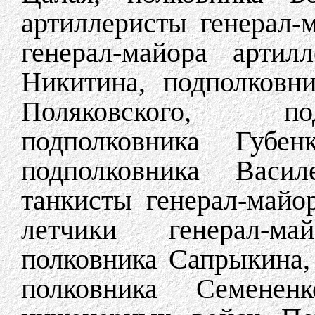
артиллеристы генерал-
генерал-майора артил
Никитина, подполковни
Поляковского, по
подполковника Губен
подполковника Васил
танкисты генерал-майо
летчики генерал-м
полковника Сапрыкина,
полковника Семененк