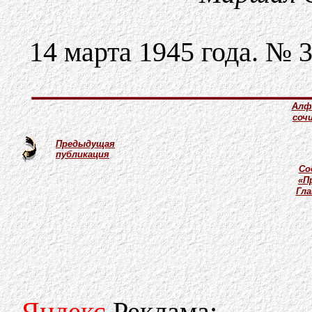
14 марта 1945 года. № 
Алф
соч
Предыдущая
публикация
Со
«П
Гл
Яндекс
.Реклама: