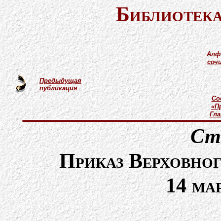
Библиотека
Алф
соч
Предыдущая
публикация
Со
«П
Гл
Ст
Приказ Верховно
14 ма