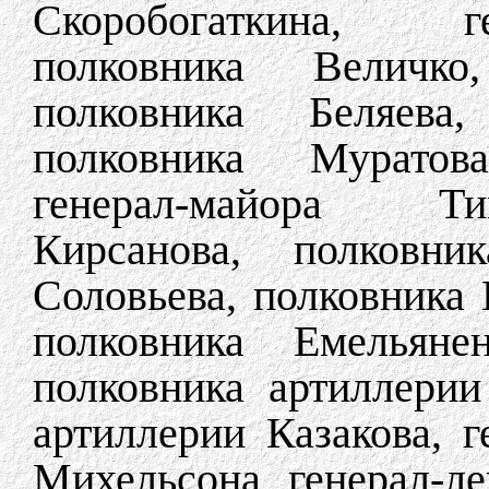
Скоробогаткина, г
полковника Величко
полковника Беляева,
полковника Муратов
генерал-майора Ти
Кирсанова, полковник
Соловьева, полковника 
полковника Емельянен
полковника артиллерии
артиллерии Казакова, г
Михельсона, генерал-ле