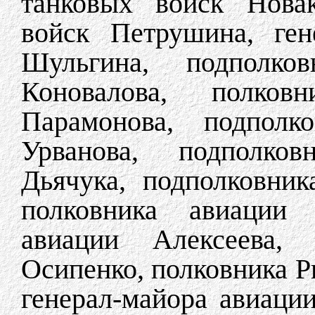
танковых войск Новак
войск Петрушина, ген
Шульгина, подполков
Коновалова, полков
Парамонова, подполко
Урванова, подполков
Дьячука, подполковник
полковника авиации 
авиации Алексеева, г
Осипенко, полковника Р
генерал-майора авиации