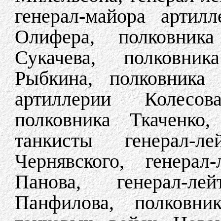
генерал-майора артил
Олифера, полковника
Сукачева, полковник
Рыбкина, полковника 
артиллерии Колесов
полковника Ткаченко,
танкисты генерал-л
Чернявского, генерал
Панова, генерал-ле
Панфилова, полковник