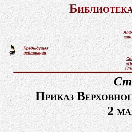
Библиотека
Алф
соч
Предыдущая
публикация
Со
«П
Гл
Ст
Приказ Верховно
2 ма