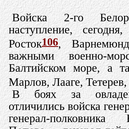
Войска 2-го Белор
наступление, сегодня
106
Росток
, Варнемюн
важными военно-мо
Балтийском море, а т
Марлов, Лааге, Тетерев
В боях за овладен
отличились войска гене
генерал-полковника Б