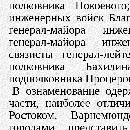
полковника Покоевого
инженерных войск Благ
генерал-майора инж
генерал-майора инж
связисты генерал-лейт
полковника Бахилин
подполковника Процеро
В ознаменование одер
части, наиболее отлич
Ростоком, Варнемюн
городами, представит