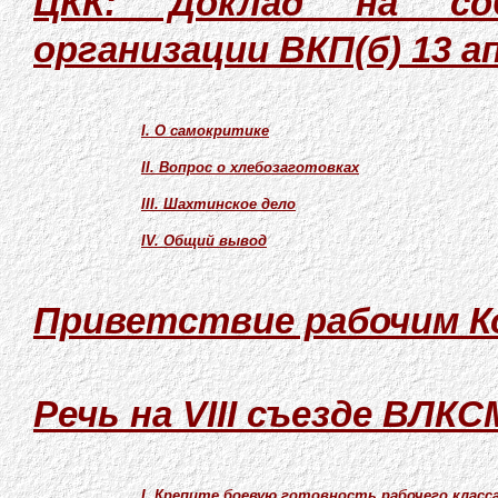
ЦКК: Доклад на соб
организации ВКП(б) 13 ап
I. О самокритике
II. Вопрос о хлебозаготовках
III. Шахтинское дело
IV. Общий вывод
Приветствие рабочим 
Речь на VIII съезде ВЛКСМ
I. Крепите боевую готовность рабочего класс