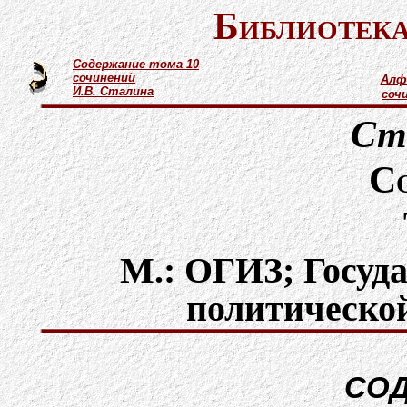
Библиотека
Содержание тома 10
сочинений
Алф
И.В. Сталина
соч
Ст
С
М.: ОГИЗ; Госуда
политической
СО