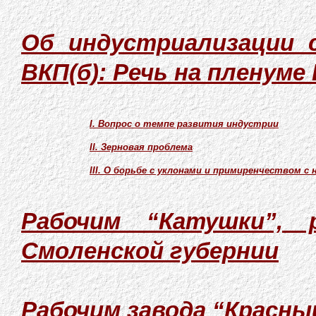
Об индустриализации 
ВКП(б): Речь на пленуме 
I. Вопрос о темпе развития индустрии
II. Зерновая проблема
III. О борьбе с уклонами и примиренчеством с 
Рабочим “Катушки”, 
Смоленской губернии
Рабочим завода “Красны