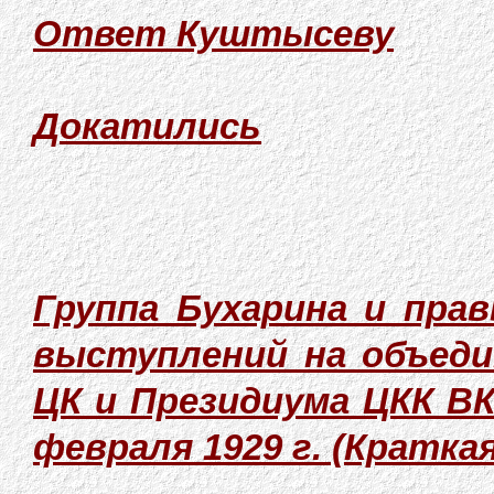
Ответ Куштысеву
Докатились
Группа Бухарина и пра
выступлений на объед
ЦК и Президиума ЦКК ВКП
февраля 1929 г. (Краткая