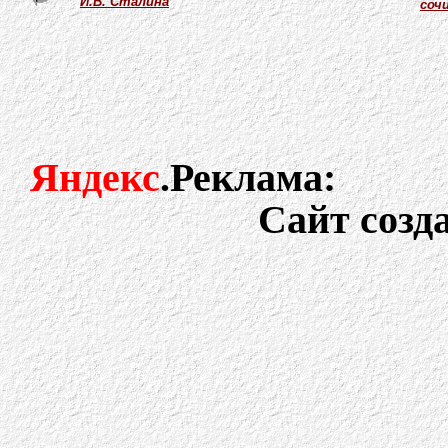
И.В. Сталина
соч
Яндекс
.Реклама:
Сайт созд