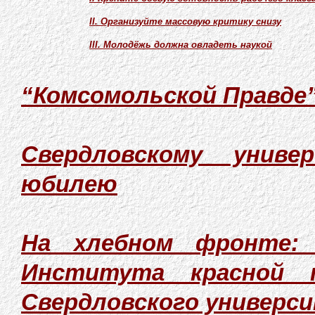
II. Организуйте массовую критику снизу
III. Молодёжь должна овладеть наукой
“Комсомольской Правде
Свердловскому униве
юбилею
На хлебном фронте:
Института красной п
Свердловского университ