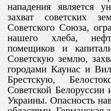
нападения является ун
захват советских зе
Советского Союза, огр
нашего хлеба, нефт
помещиков и капитали
Советскую землю, зах
городами Каунас и Вил
Брестскую, Белосто
Советской Белоруссии 
Украины. Опасность на
областями. Германская 