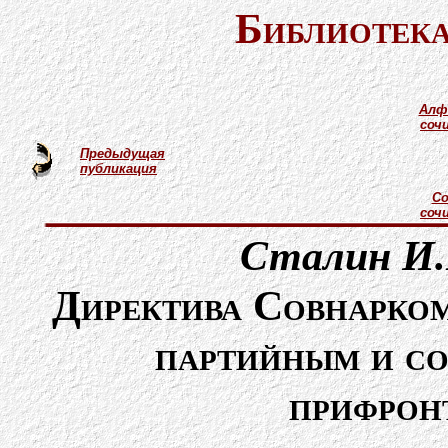
Библиотека
Алф
соч
Предыдущая
публикация
Со
соч
Сталин И.
Директива Совнарко
партийным и со
прифрон