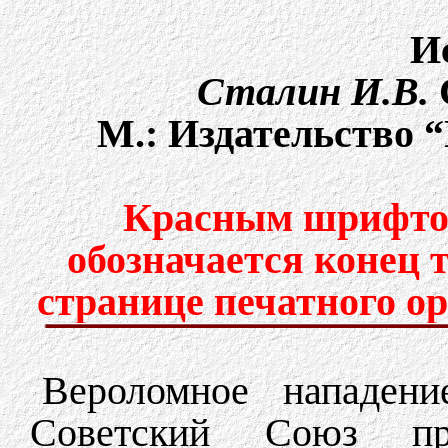
И
Сталин И.В.
C
М.: Издательство “
Красным шрифтом
обозначается конец 
странице печатного о
Вероломное нападен
Советский Союз пр