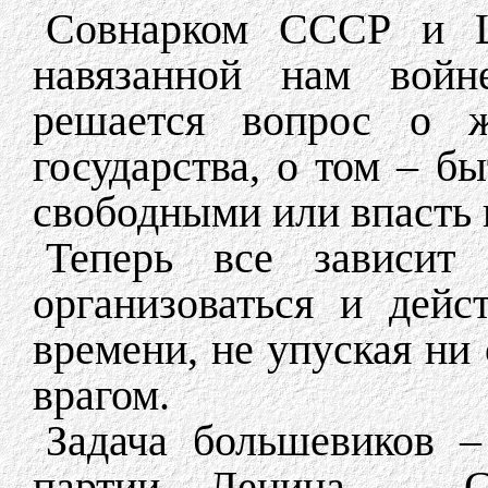
Совнарком СССР и Ц
навязанной нам войн
решается вопрос о ж
государства, о том – б
свободными или впасть 
Теперь все зависит
организоваться и дейс
времени, не упуская ни
врагом.
Задача большевиков –
партии Ленина – Ст