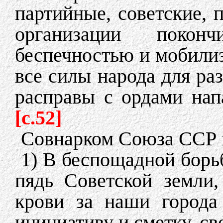
партийные, советские,
организации поко
беспечностью и мобилиз
все силы народа для ра
расправы с ордами нап
[c.52]
Совнарком Союза ССР и
1) В беспощадной борь
пядь Советской земли,
крови за наши города 
инициативу и сметку, с