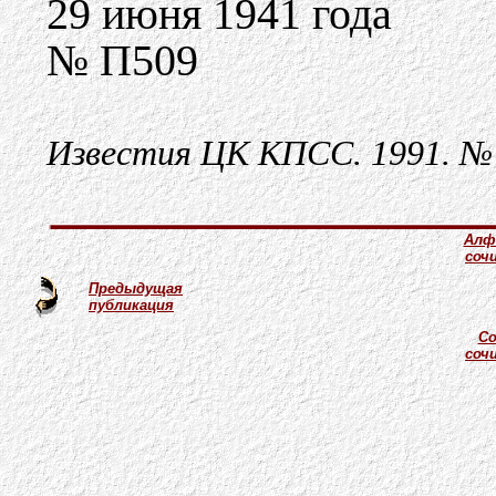
29 июня 1941 года
№ П509
Известия ЦК КПСС. 1991. №
Алф
соч
Предыдущая
публикация
Со
соч