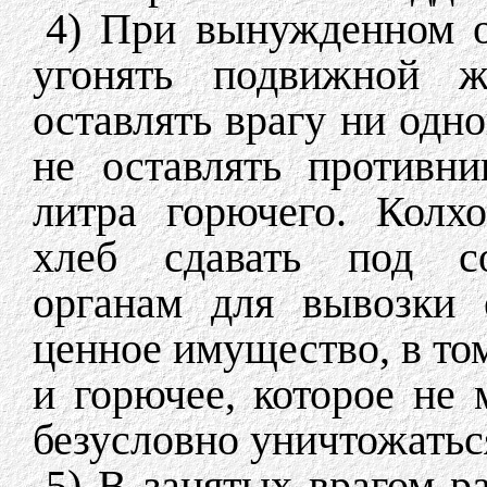
4) При вынужденном о
угонять подвижной ж
оставлять врагу ни одно
не оставлять противн
литра горючего. Колх
хлеб сдавать под со
органам для вывозки 
ценное имущество, в то
и горючее, которое не
безусловно уничтожатьс
5) В занятых врагом р