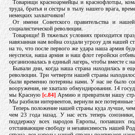
Товарищи красноармейцы и краснофлотцы, кома
труда, братья и сестры в тылу нашего врага, вр
немецких захватчиков!
От имени Советского правительства и наше
социалистической революции.
Товарищи! В тяжелых условиях приходится праз
навязанная нам война создали угрозу для нашей с
на то, что после первого же удара наша армия буд
неуспехи, наша армия и наш флот геройски отбива
организовалась в единый лагерь, чтобы вместе с 
Бывали дни, когда наша страна находилась в е
революции. Три четверти нашей страны находилос
были временно потеряны нами. У нас не было сою
вооружения, не хватало обмундирования. 14 госуд
мы Красную
[c.84]
Армию и превратили нашу стра
Мы разбили интервентов, вернули все потерянные
Теперь положение нашей страны куда лучше, чем 
чем 23 года назад. У нас есть теперь союзник
поддержку всех народов Европы, попавших по
отстаивающие свободу и независимость нашей Роди
страна, все народы нашей страны подпирают наш