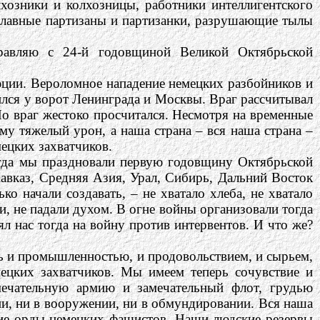
хозники и колхозницы, работники интеллигентского
 славные партизаны и партизанки, разрушающие тылы
дравляю с 24-й годовщиной Великой Октябрьской
ции. Вероломное нападение немецких разбойников и
ился у ворот Ленинграда и Москвы. Враг рассчитывал
 Но враг жестоко просчитался. Несмотря на временные
му тяжелый урон, а наша страна – вся наша страна –
ецких захватчиков.
огда мы праздновали первую годовщину Октябрьской
Кавказ, Средняя Азия, Урал, Сибирь, Дальний Восток
о начали создавать, – не хватало хлеба, не хватало
и, не падали духом. В огне войны организовали тогда
л нас тогда на войну против интервентов. И что же?
рь и промышленностью, и продовольствием, и сырьем,
мецких захватчиков. Мы имеем теперь сочувствие и
мечательную армию и замечательный флот, грудью
ии, ни в вооружении, ни в обмундировании. Вся наша
кие орды немецких фашистов. Наши людские резервы