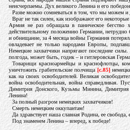
неисчерпаемы. Дух великого Ленина и его победоно
Разве можно сомневаться в том, что мы можем и
Враг не так силен, как изображают его некоторые
Армия не раз обращала в паническое бегство х
действительному положению Германии, нетрудно бу
и обнищание, за 4 месяца войны Германия потерял
овладевает не только народами Европы, подпав
Немецкие захватчики напрягают последние силы.
полгода, может быть, годик – и гитлеровская Гер
Товарищи красноармейцы и краснофлотцы, кома
уничтожить грабительские полчища
[c.85]
немецк
как на своих освободителей. Великая освободите
война освободительная, война справедливая. Пу
Димитрия Донского, Кузьмы Минина, Димитрия П
Ленина!
За полный разгром немецких захватчиков!
Смерть немецким оккупантам!
Да здравствует наша славная Родина, ее свобода, 
Под знаменем Ленина – вперед, к победе!