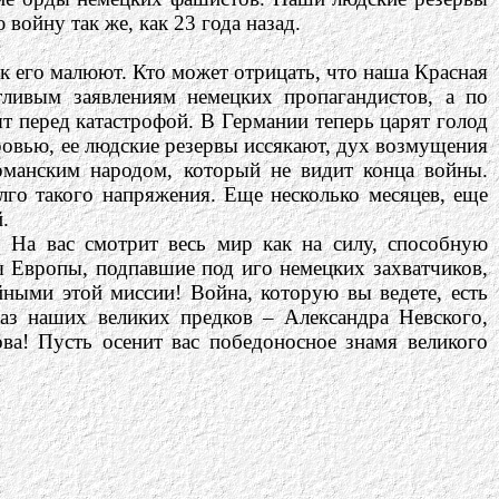
войну так же, как 23 года назад.
ак его малюют. Кто может отрицать, что наша Красная
тливым заявлениям немецких пропагандистов, а по
т перед катастрофой. В Германии теперь царят голод
кровью, ее людские резервы иссякают, дух возмущения
рманским народом, который не видит конца войны.
лго такого напряжения. Еще несколько месяцев, еще
.
 На вас смотрит весь мир как на силу, способную
ы Европы, подпавшие под иго немецких захватчиков,
йными этой миссии! Война, которую вы ведете, есть
раз наших великих предков – Александра Невского,
а! Пусть осенит вас победоносное знамя великого