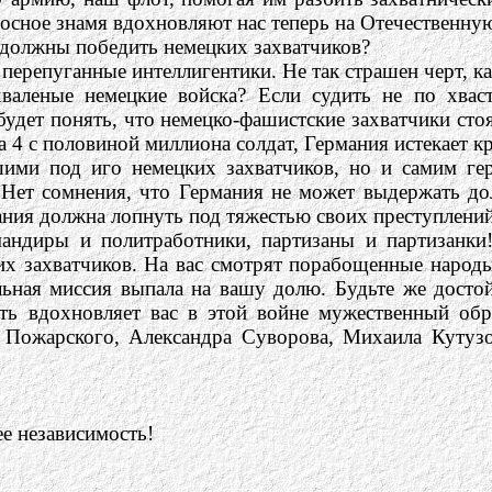
сное знамя вдохновляют нас теперь на Отечественную 
 должны победить немецких захватчиков?
 перепуганные интеллигентики. Не так страшен черт, к
валеные немецкие войска? Если судить не по хвас
дет понять, что немецко-фашистские захватчики стоя
а 4 с половиной миллиона солдат, Германия истекает 
шими под иго немецких захватчиков, но и самим ге
 Нет сомнения, что Германия не может выдержать до
мания должна лопнуть под тяжестью своих преступлений
ндиры и политработники, партизаны и партизанки!
их захватчиков. На вас смотрят порабощенные народ
льная миссия выпала на вашу долю. Будьте же досто
сть вдохновляет вас в этой войне мужественный об
ожарского, Александра Суворова, Михаила Кутузов
ее независимость!