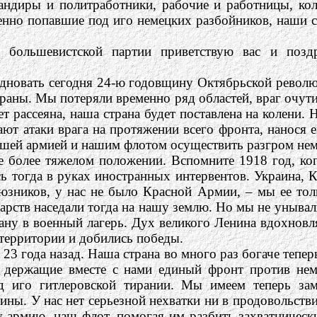
ндиры и политработники, рабочие и работницы, кол
еменно попавшие под иго немецких разбойников, наши
й большевистской партии приветствую вас и поз
дновать сегодня 24-ю годовщину Октябрьской револю
траны. Мы потеряли временно ряд областей, враг очут
ет рассеяна, наша страна будет поставлена на колени.
ют атаки врага на протяжении всего фронта, нанося е
нашей армией и нашим флотом осуществить разгром нем
ще более тяжелом положении. Вспомните 1918 год, к
ь тогда в руках иностранных интервентов. Украина, 
зников, у нас не было Красной Армии, – мы ее тольк
арств наседали тогда на нашу землю. Но мы не унывал
ну в военный лагерь. Дух великого Ленина вдохновля
 территории и добились победы.
23 года назад. Наша страна во много раз богаче тепе
и, держащие вместе с нами единый фронт против не
д иго гитлеровской тирании. Мы имеем теперь за
ны. У нас нет серьезной нехватки ни в продовольств
у армию, наш флот, помогая им разбить захватничес