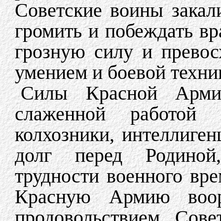
Советские воины закал
громить и побеждать вр
грозную силу и превос
умением и боевой техни
Силы Красной Арми
слаженной работой с
колхозники, интеллиге
долг перед Родиной,
трудности военного вр
Красную Армию воор
продовольствием. Сове