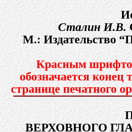
И
Сталин И.В.
C
М.: Издательство “П
Красным шрифтом
обозначается конец 
странице печатного о
ВЕРХОВНОГО Г