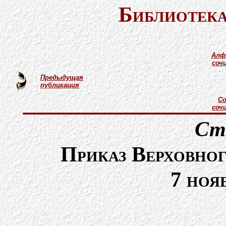
Библиотека
Алф
соч
Предыдущая
публикация
Со
соч
Ст
Приказ Верховно
7 ноя