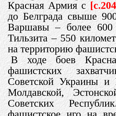
Красная Армия с
[c.204
до Белграда свыше 90
Варшавы – более 600 
Тильзита – 550 километ
на территорию фашистс
В ходе боев Красна
фашистских захватч
Советской Украины и 
Молдавской, Эстонско
Советских Республик
фашистское иго на вр