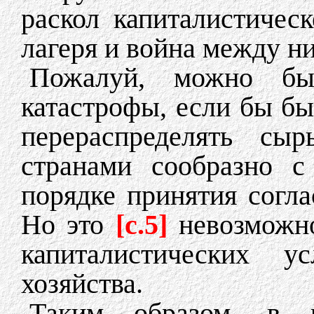
раскол капиталистичес
лагеря и война между н
Пожалуй, можно бы
катастрофы, если бы б
перераспределять с
странами сообразно с
порядке принятия согл
Но это
[c.5]
невозможн
капиталистических у
хозяйства.
Таким образом, в р