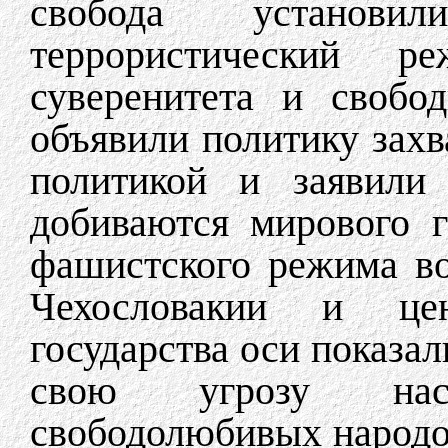
свобода установ
террористический р
суверенитета и свобо
объявили политику захв
политикой и заявили
добиваются мирового г
фашистского режима во
Чехословакии и це
государства оси показал
свою угрозу нас
свободолюбивых народов