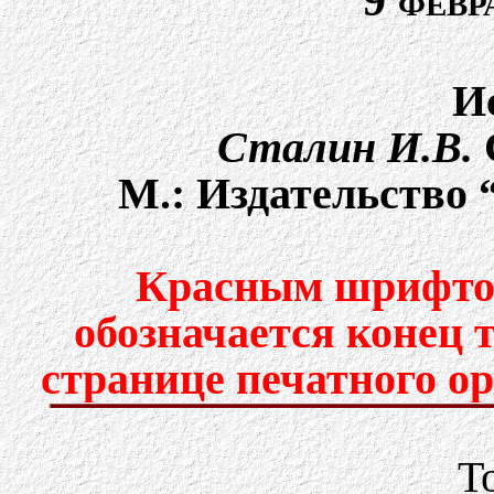
9 февр
И
Сталин И.В.
C
М.: Издательство “
Красным шрифтом
обозначается конец 
странице печатного о
Т