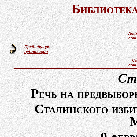
Библиотека
Алф
соч
Предыдущая
публикация
Со
соч
Ст
Речь на предвыбор
Сталинского изби