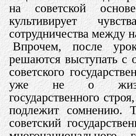
на советской основ
культивирует чувс
сотрудничества между н
Впрочем, после уро
решаются выступать с 
советского государстве
уже не о жизнесп
государственного строя
подлежит сомнению. Т
советский государстве
многонационального г