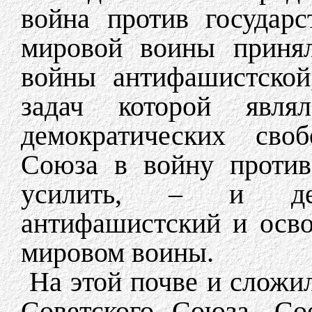
война против государ
мировой воины принял
войны антифашистской
задач которой являл
демократических своб
Союза в войну против
усилить, – и дей
антифашистский и осво
мировом воины.
На этой почве и сложи
Советского Союза, Со