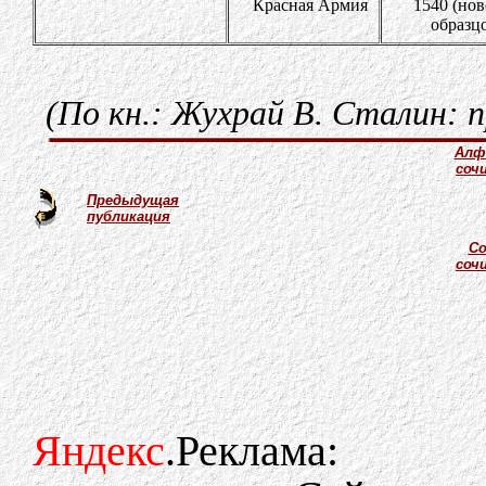
Красная Армия
1540 (но
образц
(По кн.: Жухрай В. Сталин: п
Алф
соч
Предыдущая
публикация
Со
соч
Яндекс
.Реклама: