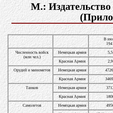
М.: Издательство 
(Прило
В ию
194
Численность войск
Немецкая армия
5,5
(млн чел.)
Красная Армия
2,9
Орудий и минометов
Немецкая армия
472
Красная Армия
346
Танков
Немецкая армия
371
Красная Армия
180
Самолетов
Немецкая армия
495