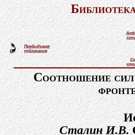
Библиотека
Алф
соч
Предыдущая
публикация
Со
соч
Соотношение сил 
фронте
И
Сталин И.В.
C