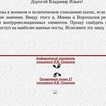
Дорогой Владимир Ильич!
ежа в военном и политическом отношении шатко, есл
е значение. Ввиду этого я, Минин и Ворошилов ре
от контрреволюционных элементов. Прошу снабдить
туп на наиболее важные посты. Исполните эту нашу 
Алфавитный указатель
сочинений И.В. Сталина
Оглавление тома 17
сочинений И.В. Сталина