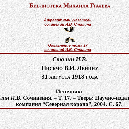
Библиотека Михаила Грачева
Алфавитный указатель
сочинений И.В. Сталина
Оглавление тома 17
сочинений И.В. Сталина
Сталин И.В.
Письмо В.И. Ленину
31 августа 1918 года
Источник:
лин И.В.
Cочинения. – Т. 17. – Тверь: Научно-изда
компания “Северная корона”, 2004. С. 67.