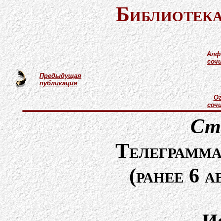
Библиотека
Алф
соч
Предыдущая
публикация
Ог
соч
Ст
Телеграмма
(ранее 6 а
И