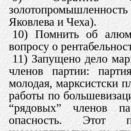
золотопромышленност
Яковлева и Чеха).
10) Помнить об алюм
вопросу о рентабельност
11) Запущено дело мар
членов партии: парт
молодая, марксистски п
работы по большевизаци
“рядовых” членов п
опасность. Этот 