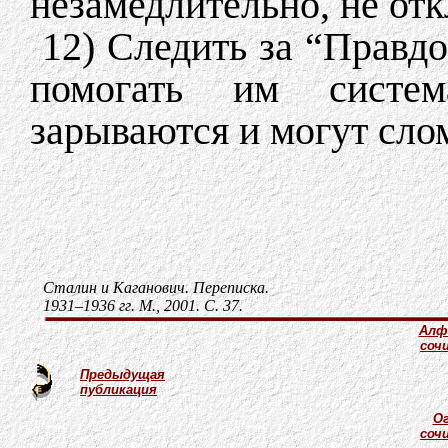
незамедлительно, не отк
12) Следить за “Правд
помогать им систем
зарываются и могут сло
Сталин и Каганович. Переписка.
1931–1936 гг. М., 2001. С. 37.
Алф
соч
Предыдущая
публикация
Ог
соч