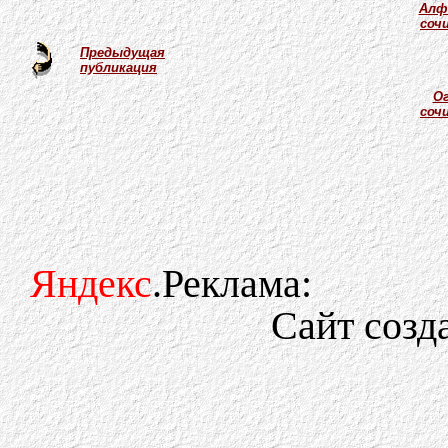
Алф
соч
Предыдущая
публикация
Ог
соч
Яндекс
.Реклама:
Сайт созд