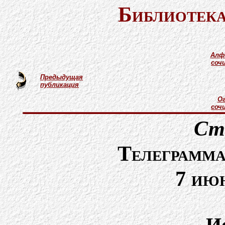
Библиотека
Алф
соч
Предыдущая
публикация
Ог
соч
Ст
Телеграмма
7 ию
И