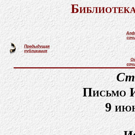
Библиотека
Алф
соч
Предыдущая
публикация
Ог
соч
Ст
Письмо И
9 ию
И