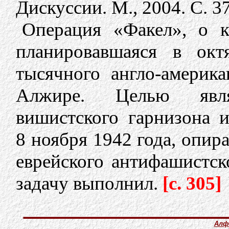
Дискуссии. М., 2004. С. 3
Операция «Факел», о 
планировавшаяся в окт
тысячного англо-америка
Алжире. Целью явля
вишистского гарнизона и
8 ноября 1942 года, опир
еврейского антифашистск
задачу выполнил.
[c. 305]
Алф