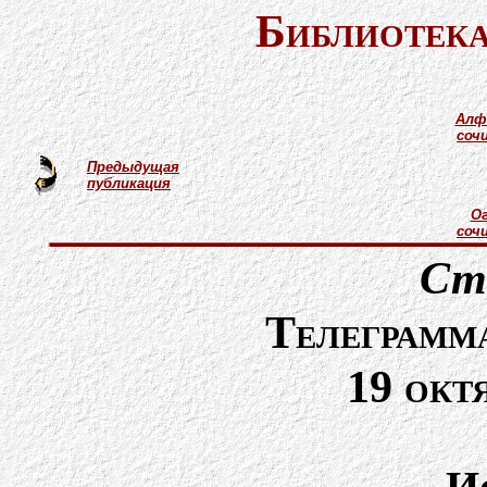
Библиотека
Алф
соч
Предыдущая
публикация
Ог
соч
Ст
Телеграмм
19 окт
И