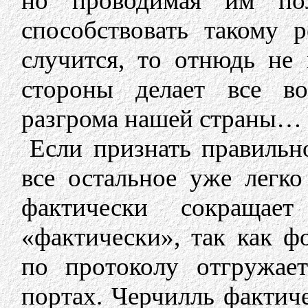
но проводимая им пол
способствовать такому р
случится, то отнюдь не 
стороны делает все в
разгрома нашей страны…
Если признать правильн
все остальное уже легко
фактически сокращае
«фактически», так как ф
по протоколу отгружае
портах. Черчилль фактич