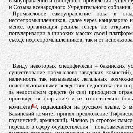
самоуправлений и свободного проявления существ
и Созыва всенародного Учредительного собрания, 
Промысловое самоуправление пока в ста
нефтепромышленников, далее через канцелярию н
менее, организация решила теперь же открыть
популяризации в широких массах своей платформы,
съезде нефтепромышленников, так и от использов
Ввиду некоторых специфически – бакинских ус
существование промыслово-заводских комиссий),
наличность так называемых легальных возможно
неиспользованными вследствие недостатка сил и ср
за недостатком средств (и сил) приходится огр
производстве (тартание) и их относительно бо
85
комитета)
, издающийся на русском языке, 3 м
Бакинский комитет принял предложение Тифлисско
грузинский, армянский). Членов (в строгом смысл
перешло в сферу осуществления – пока замечаются