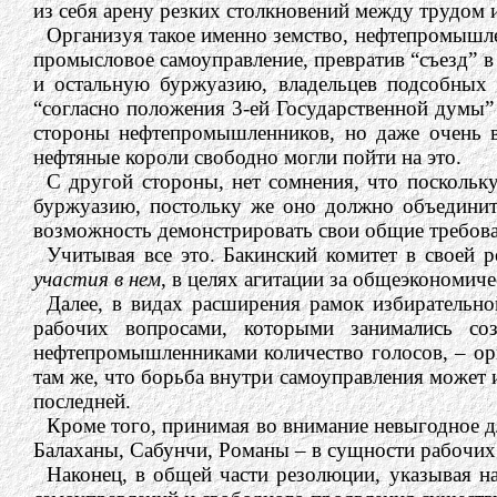
из себя арену резких столкновений между трудом 
Организуя такое именно земство, нефтепромышле
промысловое самоуправление, превратив “съезд” в
и остальную буржуазию, владельцев подсобных 
“согласно положения 3-ей Государственной думы
стороны нефтепромышленников, но даже очень вы
нефтяные короли свободно могли пойти на это.
С другой стороны, нет сомнения, что поскольк
буржуазию, постольку же оно должно объедини
возможность демонстрировать свои общие требова
Учитывая все это. Бакинский комитет в своей
участия в нем
, в целях агитации за общеэкономич
Далее, в видах расширения рамок избирательн
рабочих вопросами, которыми занимались со
нефтепромышленниками количество голосов, – орг
там же, что борьба внутри самоуправления может 
последней.
Кроме того, принимая во внимание невыгодное д
Балаханы, Сабунчи, Романы – в сущности рабочих 
Наконец, в общей части резолюции, указывая на