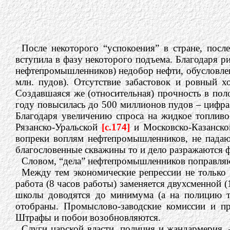
После некоторого “успокоения” в стране, пос
вступила в фазу некоторого подъема. Благодаря р
нефтепромышленников) недобор нефти, обусловленны
млн. пудов). Отсутствие забастовок и ровный 
Создавшаяся же (относительная) прочность в по
году повысилась до 500 миллионов пудов – цифра,
Благодаря увеличению спроса на жидкое топлив
Рязанско-Уральской
[c.174]
и Московско-Казанско
вопреки воплям нефтепромышленников, не падают,
благословенные скважины то и дело разражаются
Словом, “дела” нефтепромышленников поправля
Между тем экономические репрессии не только 
работа (8 часов работы) заменяется двухсменной 
школы доводятся до минимума (а на полицию т
отобраны. Промыслово-заводские комиссии и п
Штрафы и побои возобновляются.
Слуги царской власти, полиция и жандармерия,