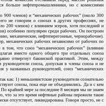
тся больше нефтепромышленники, но с комиссиями
 900 членов) и “механических рабочих” (около 300
его не говорим о союзах в других профессиях, не
о 200 членов) с влиянием эсеров, хотя последний и
ов) особенно популярен среди рабочих. Он построен
нию, механические, нефтеперегонные, чернорабочие).
ер, механических рабочих независимо от рабочих по
 в том, что союз “механических рабочих” (влияние
едлагая вместо одного общего три отдельных союза
авно отвергнут бакинской практикой. Этим, между
и руководители союза, допуская в члены союза и не
я у названных руководителей, союз “механических
так как: 1) меньшевистские руководители сознательно
ствуют союзы, пока еще не объединились. Да и с кем
 По крайней мере за последние 8 месяцев мы не знаем
то, что за это время нефтяные районы пережили такие
ски отсутствует, ликвидирована. Говоря просто, не с