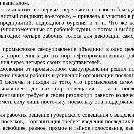
и капиталом.
нники хотят: во-первых, переложить со своего “съез
 чистый синдикат; во-вторых, – привлечь к участию в
предприятий, подрядного бурения и т. п. Что же к
” (уполномоченные от рабочей курии, а потом
и
выбор
годно: четыре рабочих голоса для декорации самоуп
у промысловое самоуправление объединит в одно цел
ть разрозненных до сих пор нефтепромышленных ра
ния через четырех своих представителей.
 резолюции от промысловом самоуправлении решил и
еские нужды рабочих и усиленной организации послед
ой системы и исходя из того, что промысловое сам
зывавшиеся до сих пор совещания, – а в после
анизация требует в своей резолюции равного количес
иметь силу лишь постольку, поскольку она поддержива
ля рабочих решение губернского совещания о выделен
поселков, – организация требует введения последних
 всеобщее, равное, прямое и тайное голосование, ка