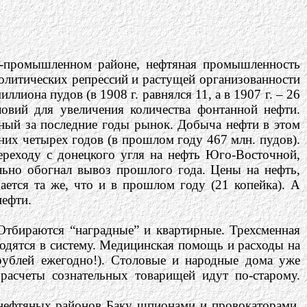
но-промышленном районе, нефтяная промышленность
политических репрессий и растущей организованности
иона пудов (в 1908 г. равнялся 11, а в 1907 г. – 26
ловий для увеличения количества фонтанной нефти.
ный за последние годы рынок. Добыча нефти в этом
них четырех годов (в прошлом году 467 млн. пудов).
ереходу с донецкого угля на нефть Юго-Восточной,
льно обогнал вывоз прошлого года. Цены на нефть,
ается та же, что и в прошлом году (21 копейка). А
нефти.
 Отбираются “наградные” и квартирные. Трехсменная
водятся в систему. Медицинская помощь и расходы на
ублей ежегодно!). Столовые и народные дома уже
расчеты сознательных товарищей идут по-старому.
 нефтяных районов Баку шпионами и провокаторами,