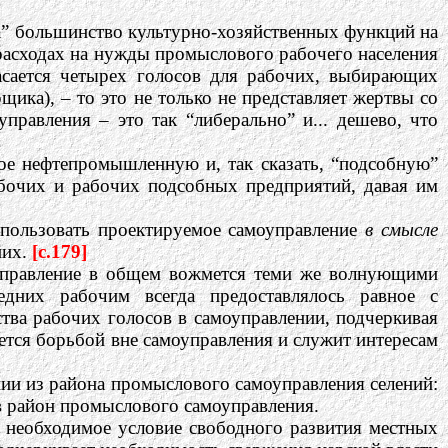
да” большинство культурно-хозяйственных функций на
 расходах на нужды промыслового рабочего населения
асается четырех голосов для рабочих, выбирающих
щика), – то это не только не представляет жертвы со
равления – это так “либерально” и... дешево, что
ое нефтепромышленную и, так сказать, “подсобную”
бочих и рабочих подсобных предприятий, давая им
спользовать проектируемое самоуправление
в смысле
них.
[c.179]
оуправление в общем вожмется теми же волнующими
дних рабочим всегда предоставлялось равное с
тва рабочих голосов в самоуправлении, подчеркивая
ется борьбой вне самоуправления и служит интересам
ии из района промыслового самоуправления селений:
 в район промыслового самоуправления.
к необходимое условие свободного развития местных