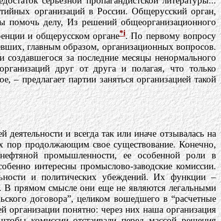
достаток серьезной пропагандистской литературы...
ртийных организаций в России. Общерусский орган,
бы помочь делу, Из решений общеорганизационного
*i
ренции и общерусском органе
. По первому вопросу
евших, главным образом, организационных вопросов.
и создавшегося за последние месяцы ненормального
организаций друг от друга и полагая, что только
е, – предлагает партии заняться организацией такой
й деятельности и всегда так или иначе отзывалась на
их пор продолжающим свое существование. Конечно,
 нефтяной промышленности, ее особенной роли в
особенно интересны промыслово-заводские комиссии.
ьности и политических убеждений. Их функции –
. В прямом смысле они еще не являются легальными
рьского договора”, целиком вошедшего в “расчетные
ей организации понятно: через них наша организация
 чтобы комиссии отстаивали перед массой решения