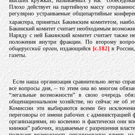
высших кружках, называемых у нас “собеседован
Плохо действует на партийную массу оторваннос
регулярно устраиваемые общепартийные конфере
характера, принятых Бакинским комитетом, наиб
Бакинский комитет считает необходимым возможн
Наряду с ней Бакинский комитет считает также 
положения внутри фракции. По второму вопрос
общерусский орган
, издающийся
[c.182]
в России
газеты.
Если наша организация сравнительно легко справ
все вопросы дня, – то этим она во многом обяз
“легальные возможности” в свою очередь об
общенациональном хозяйстве, но сейчас не об э
Комиссии эти выбираются всеми без исключен
переговоры от имени рабочих с администрацией 
организациями, но косвенно и фактически они вп
книжки” рабочих, издаваемые с разрешения власт
получает возможность организованно влиять на