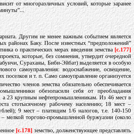
висит от многоразличных условий, которые заранее
минуты”...
ариата. Другим не менее важным событием является
ых районах Баку. После известных “предположений”
стника о практических мерах введения земства
[c.177]
роекта, которые, без сомнения, утвердит очередной
абунчи, Сураханы, Биби-Эйбат) выделяется в особую
ового самоуправления: водоснабжение, освещение,
х поселков и т. п. Само самоуправление организуется
ичество членов земства обязательно обеспечивается
ромышленники обезопасили себя от преобладания
ем, а 23 крупным нефтепромышленникам. Из 46 мест в
еста стотысячному рабочему населению; 18 мест –
лей); 9 мест – платящим 1/6 налогов, т.е. 140-150
т – мелкой торгово-промышленной буржуазии (около
ленное
[c.178]
земство, долженствующее представлять