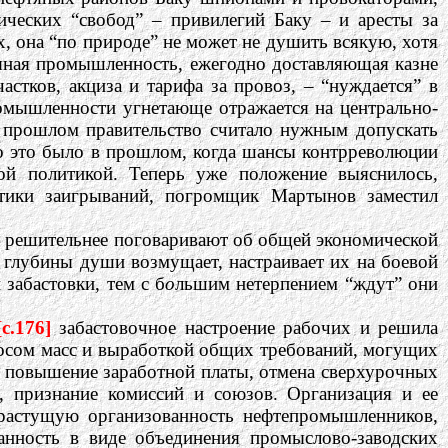
ческих “свобод” – привилегий Баку – и аресты за
х, она “по природе” не может не душить всякую, хотя
тяная промышленность, ежегодно доставляющая казне
стков, акциза и тарифа за провоз, – “нуждается” в
ромышленности угнетающе отражается на центрально-
ем прошлом правительство считало нужным допускать
о это было в прошлом, когда шансы контрреволюции
ой политикой. Теперь уже положение выяснилось,
литики заигрываний, погромщик Мартынов заместил
е решительнее поговаривают об общей экономической
о глубины души возмущает, настраивает их на боевой
забастовки, тем с б
о
льшим нетерпением “ждут” они
[c.176]
забастовочное настроение рабочих и решила
росом масс и выработкой общих требований, могущих
ь, повышение заработной платы, отмена сверхурочных
, признание комиссий и союзов. Организация и ее
и растущую организованность нефтепромышленников,
ванность в виде объединения промыслово-заводских