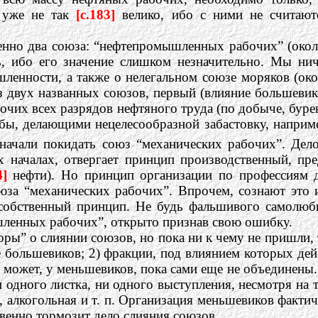
ь уже не так
[c.183]
велико, ибо с ними не считаю
нно два союза: “нефтепромышленных рабочих” (около
, ибо его значение слишком незначительно. Мы нич
нности, а также о нелегальном союзе моряков (окол
 двух названных союзов, первый (влияние большевик
чих всех разрядов нефтяного труда (по добыче, буре
бы, делающими нецелесообразной забастовку, наприм
начали покидать союз “механических рабочих”. Дело
 началах, отвергает принцип производственный, пр
4]
нефти). Но принцип организации по профессиям д
юза “механических рабочих”. Впрочем, сознают это 
собственный принцип. Не будь фальшивого самолюби
шленных рабочих”, открыто признав свою ошибку.
оры” о слиянии союзов, но пока ни к чему не пришли, 
е большевиков; 2) фракции, под влиянием которых дей
 может, у меньшевиков, пока сами еще не объединены.
 одного листка, ни одного выступления, несмотря на 
 алкогольная и т. п. Организация меньшевиков фактиче
венно тормозит дело слияния союзов...