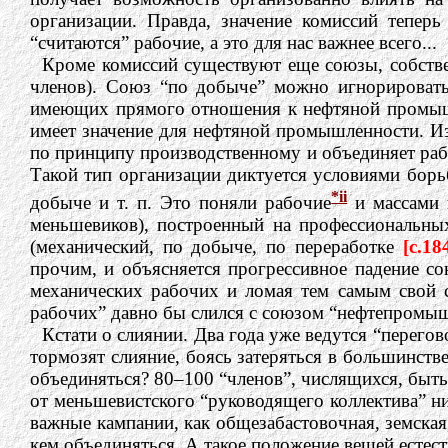
организации. Правда, значение комиссий тепер
“считаются” рабочие, а это для нас важнее всего...
Кроме комиссий существуют еще союзы, собстве
членов). Союз “по добыче” можно игнорировать
имеющих прямого отношения к нефтяной промышле
имеет значение для нефтяной промышленности. Из
по принципу производственному и объединяет рабо
Такой тип организации диктуется условиями борь
*ii
добыче и т. п. Это поняли рабочие
и массами 
меньшевиков), построенный на профессиональных
(механический, по добыче, по переработке
[c.18
прочим, и объясняется прогрессивное падение со
механических рабочих и ломая тем самым свой 
рабочих” давно бы слился с союзом “нефтепромы
Кстати о слиянии. Два года уже ведутся “перегов
тормозят слияние, боясь затеряться в большинств
объединяться? 80–100 “членов”, числящихся, быть
от меньшевистского “руководящего коллектива” ни
важные кампании, как общезабастовочная, земская,
кем объединяться. А такое положение вещей естест