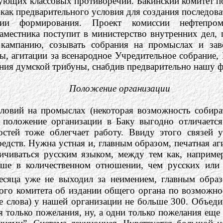
ующих классовых противоречий. Бакинский комитет по
как предварительного условия для создания последова
дии формирования. Проект комиссии нефтепро
аместника поступит в министерство внутренних дел,
 кампанию, созывать собрания на промыслах и зав
 агитации за всенародное Учредительное собрание, В
ания думской трибуны, снабдив предварительно нашу
Положение организации
ловий на промыслах (некоторая возможность собира
 положение организации в Баку выгодно отличается
стей тоже облегчает работу. Ввиду этого связей 
едств. Нужна устная и, главным образом, печатная аг
аничиваться русским языком, между тем как, наприм
льше в количественном отношении, чем русских или
есяца уже не выходил за неимением, главным образ
го комитета об издании общего органа по возможност
е слова) у нашей организации не больше 300. Объеди
 только пожелания, ну, а одни только пожелания еще 