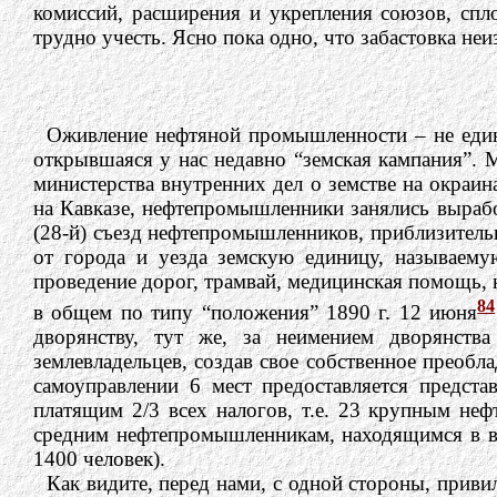
комиссий, расширения и укрепления союзов, спл
трудно учесть. Ясно пока одно, что забастовка неи
Оживление нефтяной промышленности – не един
открывшаяся у нас недавно “земская кампания”.
министерства внутренних дел о земстве на окраин
на Кавказе, нефтепромышленники занялись вырабо
(28-й) съезд нефтепромышленников, приблизитель
от города и уезда земскую единицу, называем
проведение дорог, трамвай, медицинская помощь, н
84
в общем по типу “положения” 1890 г. 12 июня
дворянству, тут же, за неимением дворянств
землевладельцев, создав свое собственное преобл
самоуправлении 6 мест предоставляется предст
платящим 2/3 всех налогов, т.е. 23 крупным неф
средним нефтепромышленникам, находящимся в ва
1400 человек).
Как видите, перед нами, с одной стороны, прив