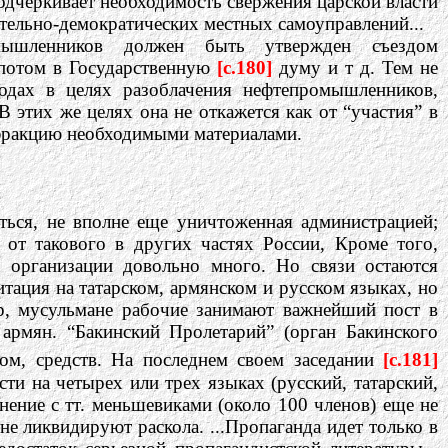
дчеркивает необходимость свержения царской власти
тельно-демократических местных самоуправлений...
мышленников должен быть утвержден съездом
 потом в Государственную
[c.180]
думу и т д. Тем не
одах в целях разоблачения нефтепромышленников,
 этих же целях она не откажется как от “участия” в
 фракцию необходимыми материалами.
ться, не вполне еще уничтоженная администрацией;
 от такового в других частях России, Кроме того,
у организации довольно много. Но связи остаются
итация на татарском, армянском и русском языках, но
ер, мусульмане рабочие занимают важнейший пост в
 армян. “Бакинский Пролетарий” (орган Бакинского
ом, средств. На последнем своем заседании
[c.181]
и на четырех или трех языках (русский, татарский,
нение с тт. меньшевиками (около 100 членов) еще не
не ликвидируют раскола. ...Пропаганда идет только в