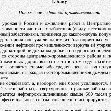
I. Баку
Положение нефтяной промышленности
ле урожая в России и оживления работ в Централь
искованности частичных забастовок (ввиду жестоких 
й забастовками, понизился до какого-нибудь полумилл
ход тартания послужили одним из благоприятных ус
ложении нефтяной промышленности вернула ей утерян
 до которой не доходила добыча ни одного из послед
о со стороны центрально-промышленного района и п
й железных дорог, вывоз нефти в этом году значите
 а остаются старые, ибо средняя цена за год получ
 фонтанами, награждая нефтепромышленников дождем 
ются.
не ослабевают, а, наоборот, еще более усиливаются.
(12 часов работы), а сверхурочные отрядные работы в
ратится нефтепромышленниками свыше 600 тысяч р
рофессиональные союзы совершенно игнорируются, 
 – целиком к услугам нефтяных королей. Наводнение