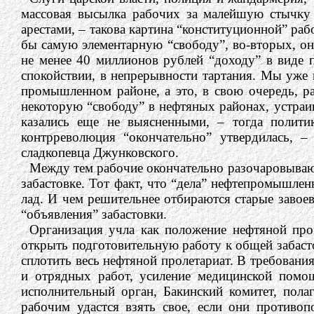
массовая высылка рабочих за малейшую стычку 
арестами, – такова картина “конституционной” ра
бы самую элементарную “свободу”, во-вторых, он
не менее 40 миллионов рублей “доходу” в виде п
спокойствии, в непрерывности тартания. Мы уже 
промышленном районе, а это, в свою очередь, ра
некоторую “свободу” в нефтяных районах, устра
казались еще не выясненными, – тогда полити
контрреволюция “окончательно” утвердилась, 
сладкопевца Джунковского.
Между тем рабочие окончательно разочаровывают
забастовке. Тот факт, что “дела” нефтепромышлен
лад. И чем решительнее отбираются старые завоев
“объявления” забастовки.
Организация учла как положение нефтяной про
открыть подготовительную работу к общей забаст
сплотить весь нефтяной пролетариат. В требовани
и отрядных работ, усиление медицинской помо
исполнительный орган, Бакинский комитет, пол
рабочим удастся взять свое, если они противо