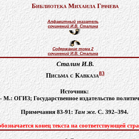
Библиотека Михаила Грачева
Алфавитный указатель
сочинений И.В. Сталина
Содержание тома 2
сочинений И.В. Сталина
Сталин И.В.
83
Письма с Кавказа
Источник:
 – М.: ОГИЗ; Государственное издательство политич
Примечания 83-91:
Там же.
С. 392–394.
означается конец текста на соответствующей стра