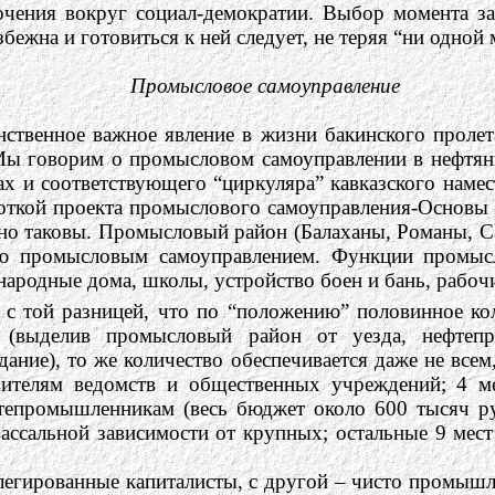
очения вокруг социал-демократии. Выбор момента за
збежна и готовиться к ней следует, не теряя “ни одной 
Промысловое самоуправление
ственное важное явление в жизни бакинского пролет
 Мы говорим о промысловом самоуправлении в нефтян
ах и соответствующего “циркуляра” кавказского наме
ткой проекта промыслового самоуправления-Основы п
но таковы. Промысловый район (Балаханы, Романы, С
ую промысловым самоуправлением. Функции промысл
ародные дома, школы, устройство боен и бань, рабочи
с той разницей, что по “положению” половинное кол
а (выделив промысловый район от уезда, нефтеп
адание), то же количество обеспечивается даже не вс
авителям ведомств и общественных учреждений; 4
м
тепромышленникам (весь бюджет около 600 тысяч руб
ссальной зависимости от крупных; остальные 9 мес
илегированные капиталисты, с другой – чисто промыш