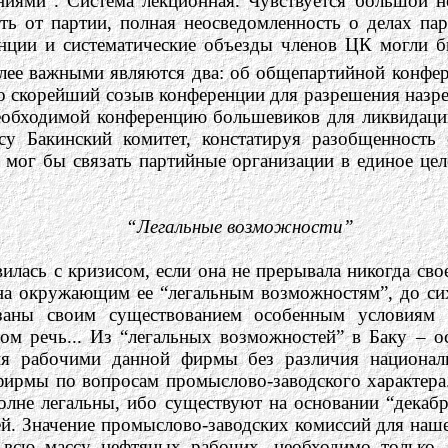
иями”. Система лекционная. Чувствуется большой не
ть от партии, полная неосведомленность о делах па
нции и систематические объезды членов ЦК могли 
олее важными являются два: об общепартийной конфе
о скорейший созыв конференции для разрешения назр
необходимой конференцию большевиков для ликвидаци
у Бакинский комитет, констатируя разобщенность 
, мог бы связать партийные организации в единое цело
“Легальные возможности”
илась с кризисом, если она не прерывала никогда свое
ана окружающим ее “легальным возможностям”, до с
язаны своим существованием особенным условиям
том речь... Из “легальных возможностей” в Баку – 
ия рабочими данной фирмы без различия национал
фирмы по вопросам промыслово-заводского характера
олне легальны, ибо существуют на основании “декаб
ей. Значение промыслово-заводских комиссий для наш
 всю массу нефтяных рабочих, необходимо только,