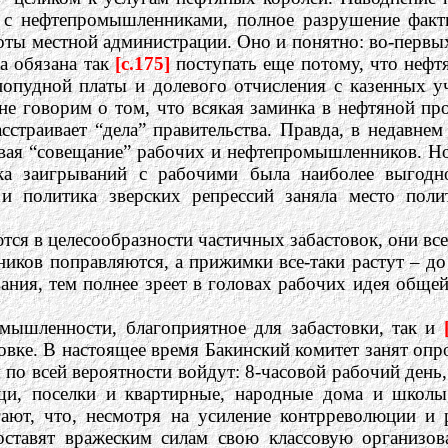
с нефтепромышленниками, полное разрушение факти
боты местной администрации. Оно и понятно: во-первы
а обязана так
[c.175]
поступать еще потому, что неф
опудной платы и долевого отчисления с казенных уча
не говорим о том, что всякая заминка в нефтяной п
сстраивает “дела” правительства. Правда, в недавн
ивая “совещание” рабочих и нефтепромышленников. Н
ка заигрываний с рабочими была наиболее выгодн
– и политика зверских репрессий заняла место по
ся в целесообразности частичных забастовок, они вс
ников поправляются, а прижимки все-таки растут – д
ания, тем полнее зреет в головах рабочих идея общей 
мышленности, благоприятное для забастовки, так и
овке. В настоящее время Бакинский комитет занят оп
я по всей вероятности войдут: 8-часовой рабочий ден
щи, поселки и квартирные, народные дома и школы
агают, что, несмотря на усиление контрреволюции 
поставят вражеским силам свою классовую организо