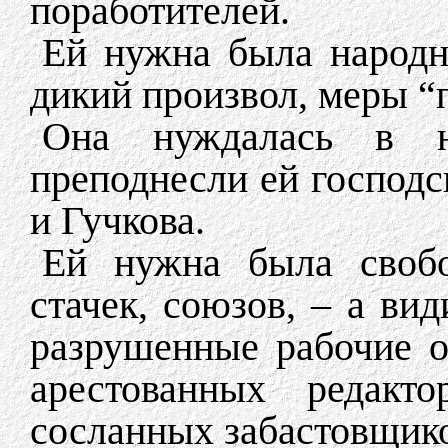
поработителей.
Ей нужна была народна
дикий произвол, меры “
Она нуждалась в н
преподнесли ей господ
и Гучкова.
Ей нужна была свобод
стачек, союзов, – а ви
разрушенные рабочие о
арестованных редакто
сосланных забастовщик