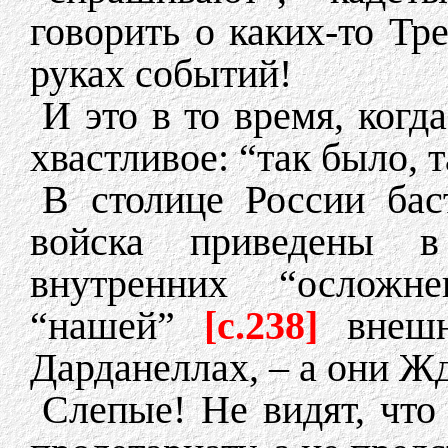
говорить о каких-то Тр
руках событий!
И это в то время, ког
хвастливое: “так было, т
В столице России бас
войска приведены в
внутренних “осложне
“нашей”
[c.238]
внеш
Дарданеллах, – а они Жд
Слепые! Не видят, что