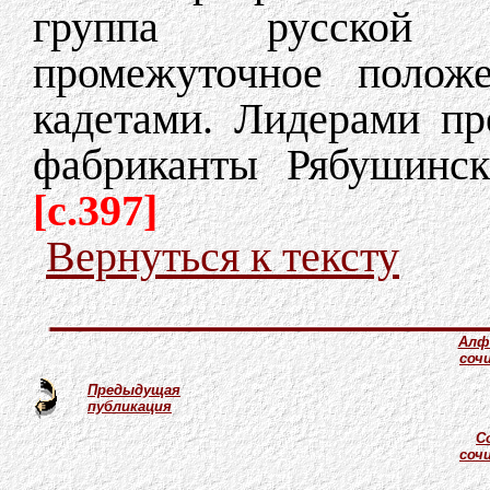
группа русской б
промежуточное полож
кадетами. Лидерами пр
фабриканты Рябушинс
[c.397]
Вернуться к тексту
Алф
соч
Предыдущая
публикация
С
соч