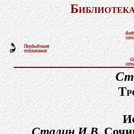
Библиотека
Алф
соч
Предыдущая
публикация
С
соч
Ст
Тр
И
Сталин И.В.
Cочин