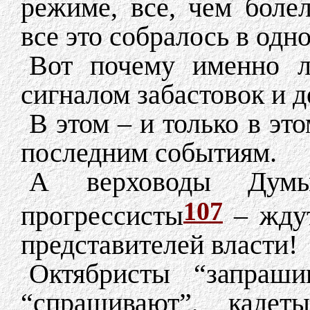
режиме, все, чем боле
все это собралось в одн
Вот почему именно л
сигналом забастовок и 
В этом – и только в эт
последним событиям.
А верховоды Думы
107
прогрессисты
– ждут
представителей власти!
Октябристы “запраши
“спрашивают”, кадет