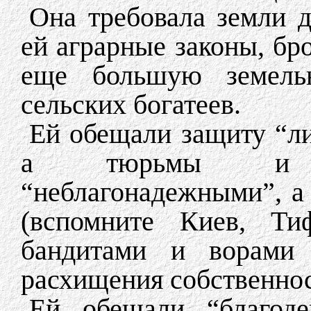
Она требовала земли д
ей аграрные законы, бр
еще большую земель
сельских богатеев.
Ей обещали защиту “ли
а тюрьмы и с
“неблагонадежными”, а
(вспомните Киев, Ти
бандитами и ворами 
расхищения собственнос
Ей обещали “благоде