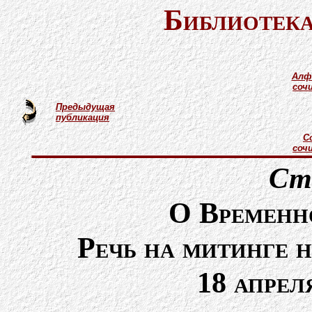
Библиотека
Алф
соч
Предыдущая
публикация
С
соч
Ст
О Временно
Речь на митинге 
18 апреля