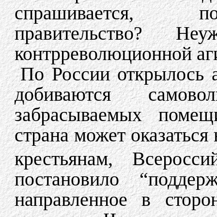
спрашивается, по
правительство? Неу
контрреволюционной аг
По России открылось а
добиваются самово
забрасываемых помещ
страна может оказаться 
крестьянам, Всеросс
постановило “поддерж
направленное в сторо