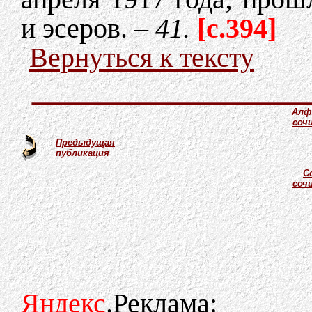
и эсеров. –
41.
[c.394]
Вернуться к тексту
Алф
соч
Предыдущая
публикация
С
соч
Яндекс
.Реклама: