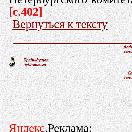
[c.402]
Вернуться к тексту
Алф
соч
Предыдущая
публикация
С
соч
Яндекс
.Реклама: