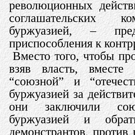
революционных действ
соглашательских к
буржуазией, – пре
приспособления к конт
Вместо того, чтобы пр
взяв власть, вместе
“союзной” и “отечест
буржуазией за действит
они заключили сою
буржуазией и обра
демонстрантов, против 