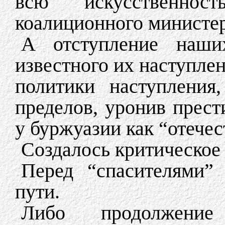
всю искусственнос
коалиционного министер
А отступление наши
известного их наступле
политики наступления
пределов, уронив прест
у буржуазии как “отечес
Создалось критическое
Перед “спасителями”
пути.
Либо продолжени