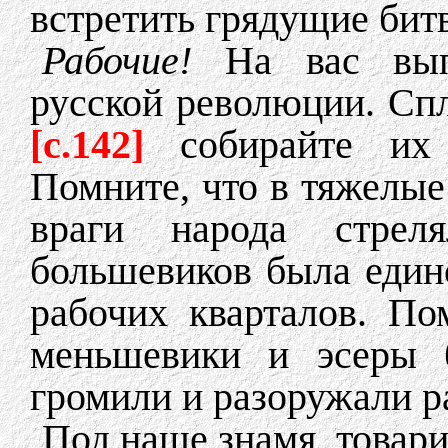
встретить грядущие бит
Рабочие!
На вас выпа
русской революции. Спл
[c.142]
собирайте их
Помните, что в тяжелые
враги народа стрел
большевиков была единс
рабочих кварталов. По
меньшевики и эсеры б
громили и разоружали р
Под наше знамя, товар