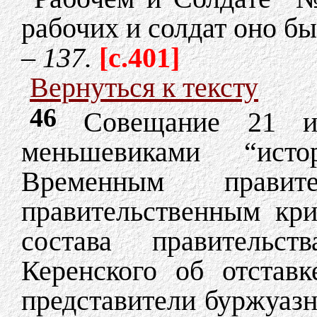
рабочих и солдат оно бы
–
137.
[c.401]
Вернуться к тексту
46
Совещание 21 ию
меньшевиками “исто
Временным прави
правительственным кр
состава правительс
Керенского об отстав
представители буржуазн