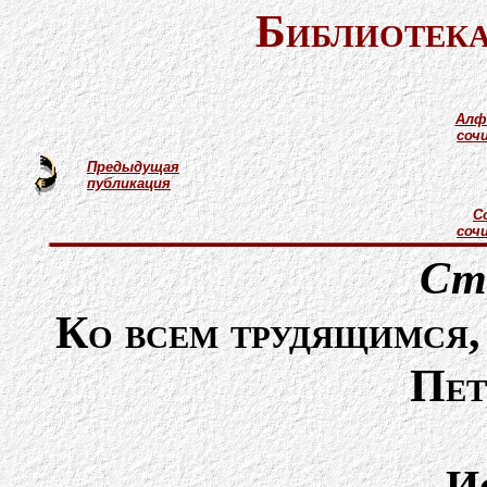
Библиотека
Алф
соч
Предыдущая
публикация
С
соч
Ст
Ко всем трудящимся,
Пет
И