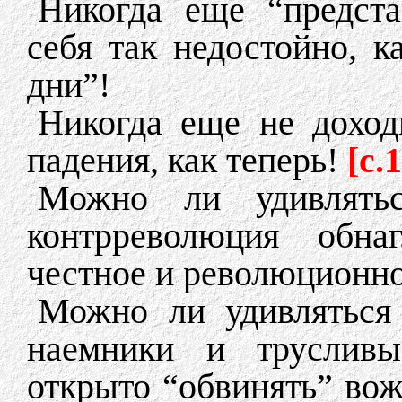
Никогда еще “предста
себя так недостойно, к
дни”!
Никогда еще не доход
падения, как теперь!
[c.1
Можно ли удивлятьс
контрреволюция обна
честное и революционн
Можно ли удивляться 
наемники и трусливы
открыто “обвинять” вож