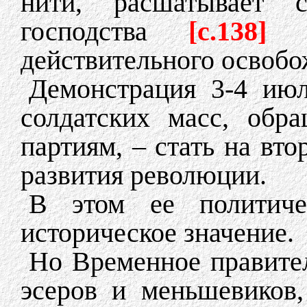
нити, расшатывает 
господства
[c.138]
действительного освобо
Демонстрация 3-4 ию
солдатских масс, обр
партиям, – стать на вто
развития революции.
В этом ее политич
историческое значение.
Но Временное правител
эсеров и меньшевиков