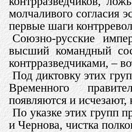
контрразведчиков, ложь
молчаливого согласия э
первые шаги контррево
Союзно-русские импер
высший командный сос
контрразведчиками, – в
Под диктовку этих гру
Временного правите
появляются и исчезают, 
По указке этих групп 
и Чернова, чистка полко