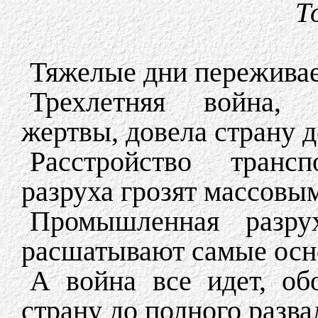
Т
Тяжелые дни переживае
Трехлетняя война, 
жертвы, довела страну 
Расстройство транс
разруха грозят массовы
Промышленная разру
расшатывают самые осно
А война все идет, об
страну до полного разва