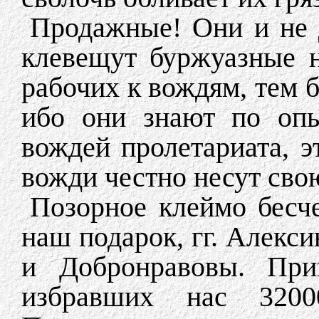
Продажные! Они и не д
клевещут буржуазные 
рабочих к вождям, тем б
ибо они знают по опы
вождей пролетариата, э
вожди честно несут сво
Позорное клеймо бесче
наш подарок, гг. Алекс
и Добронравовы. При
избравших нас 3200