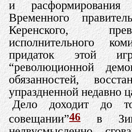
и расформирования
Временного правите
Керенского, прев
исполнительного ко
придаток этой иг
“революционной дем
обязанностей, восст
упраздненной недавно ц
Дело доходит до то
46
совещании”
в Зимн
недвусмысленно сгова