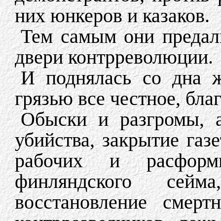
них юнкеров и казаков.
Тем самым они предал
двери контрреволюции.
И поднялась со дна ж
грязью все честное, бла
Обыски и разгромы, а
убийства, закрытие газ
рабочих и расформи
финляндского сей
восстановление смерт