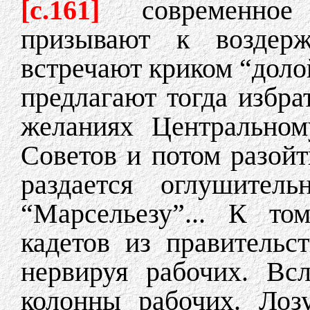
[c.161]
современное
призывают к воздер
встречают криком “доло
предлагают тогда избра
желаниях Центральном
Советов и потом разойт
раздается оглушитель
“Марсельезу”... К то
кадетов из правительс
нервируя рабочих. Вс
колонны рабочих. Лоз