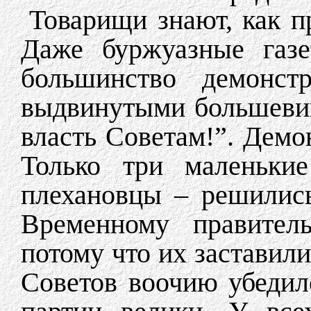
Товарищи знают, как п
Даже буржуазные газе
большинство демонст
выдвинутыми большевик
власть Советам!”. Демо
Только три маленьки
плехановцы – решились
Временному правитель
потому что их заставили
Советов воочию убедил