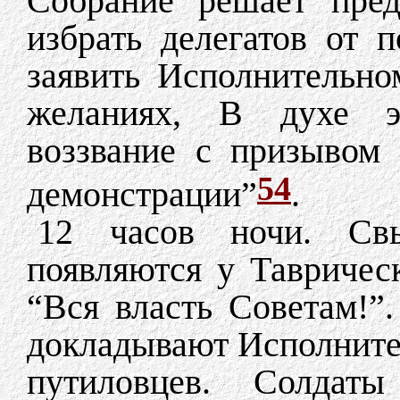
Собрание решает пред
избрать делегатов от 
заявить Исполнительно
желаниях, В духе эт
воззвание с призывом
54
демонстрации”
.
12 часов ночи. Св
появляются у Таврическ
“Вся власть Советам!”
докладывают Исполните
путиловцев. Солдат