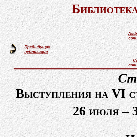
Библиотека
Алф
соч
Предыдущая
публикация
С
соч
Ст
Выступления на VI с
26 июля – 3