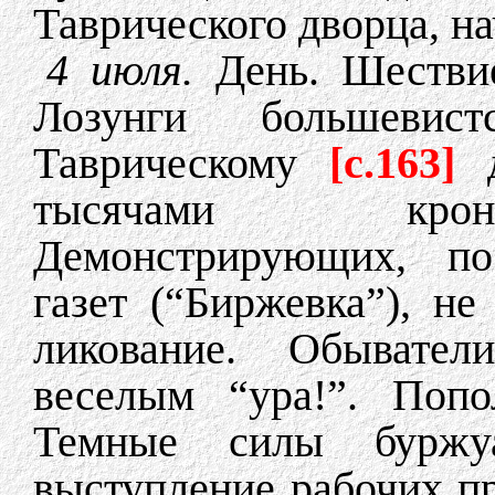
Таврического дворца, н
4 июля.
День. Шествие
Лозунги большеви
Таврическому
[c.163]
тысячами кронш
Демонстрирующих, по
газет (“Биржевка”), н
ликование. Обывател
веселым “ура!”. Попо
Темные силы буржуа
выступление рабочих 