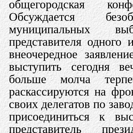
общегородская кон
Обсуждается без
муниципальных вы
представителя одного 
внеочередное заявлен
выступить сегодня ве
больше молча терп
раскассируются на фро
своих делегатов по зав
присоединиться к вы
представитель през