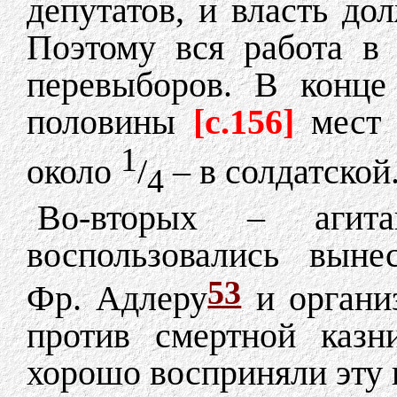
депутатов, и власть до
Поэтому вся работа в
перевыборов. В конце
половины
[c.156]
мест
1
около
/
– в солдатской
4
Во-вторых – агит
воспользовались выне
53
Фр. Адлеру
и организ
против смертной казн
хорошо восприняли эту