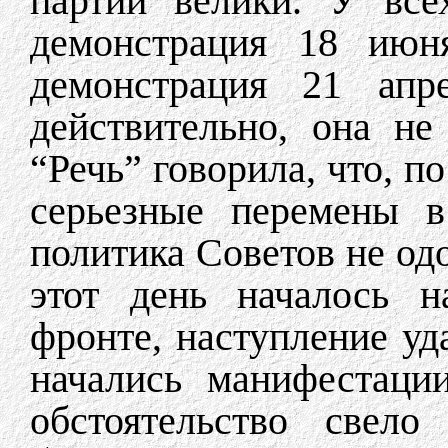
партии велики. У все
демонстрация 18 июня
демонстрация 21 апр
действительно, она н
“Речь” говорила, что, п
серьезные перемены в
политика Советов не одо
этот день началось н
фронте, наступление уд
начались манифестаци
обстоятельство свел