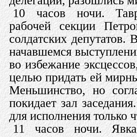
делегаций, разошлись м
10 часов ночи. Тавр
рабочей секции Петро
солдатских депутатов. 
начавшемся выступлени
во избежание эксцессов
целью придать ей мирны
Меньшинство, но согл
покидает зал заседани
для исполнения только 
11 часов ночи. Яв