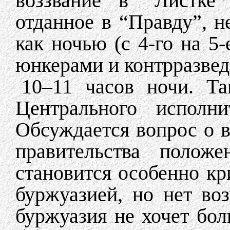
воззвание в “Листке
отданное в “Правду”, н
как ночью (с 4-го на 5
юнкерами и контрразвед
10–11 часов ночи. Та
Центрального исполни
Обсуждается вопрос о в
правительства полож
становится особенно кр
буржуазией, но нет во
буржуазия не хочет бо