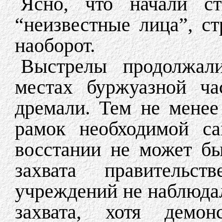
Ясно, что начали ст
“неизвестные лица”, ст
наоборот.
Выстрелы продолжал
местах буржуазной ча
дремали. Тем не менее
рамок необходимой са
восстании не может бы
захвата правительс
учреждений не наблюдал
захвата, хотя демон