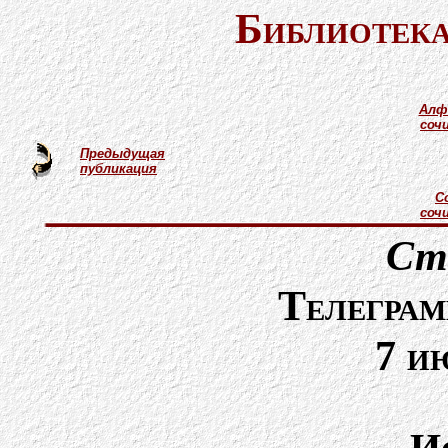
Библиотека
Алф
соч
Предыдущая
публикация
С
соч
Ст
Телеграм
7 и
И