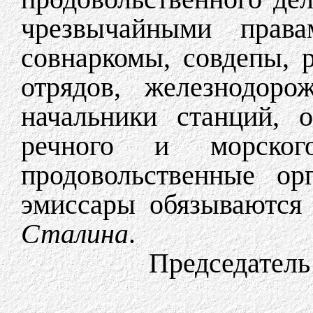
чрезвычайными прав
совнаркомы, совдепы, 
отрядов, железнодор
начальники станций, о
речного и морского
продовольственные ор
эмиссары обязываются 
Сталина
.
Председатель