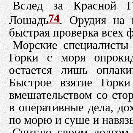
Вслед за Красной Г
74
Лошадь
.
Орудия на н
быстрая проверка всех ф
Морские специалисты 
Горки с моря опроки
остается лишь оплаки
Быстрое взятие Горки
вмешательством со сто
в оперативные дела, д
по морю и суше и навяз
Считаю своим долгом з