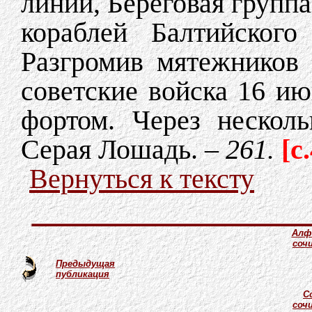
линии, Береговая группа
кораблей Балтийского
Разгромив мятежников 
советские войска 16 ию
фортом. Через нескол
Серая Лошадь. –
261.
[c.
Вернуться к тексту
Алф
соч
Предыдущая
публикация
С
соч