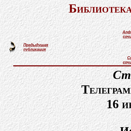
Библиотека
Алф
соч
Предыдущая
публикация
С
соч
Ст
Телеграм
16 и
И