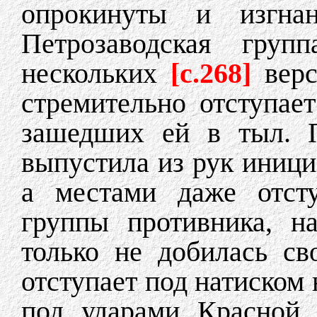
опрокинуты и изгна
Петрозаводская груп
нескольких
[c.268]
вер
стремительно отступае
зашедших ей в тыл. П
выпустила из рук инициа
а местами даже отсту
группы противника, н
только не добилась св
отступает под натиском 
под ударами Красной 