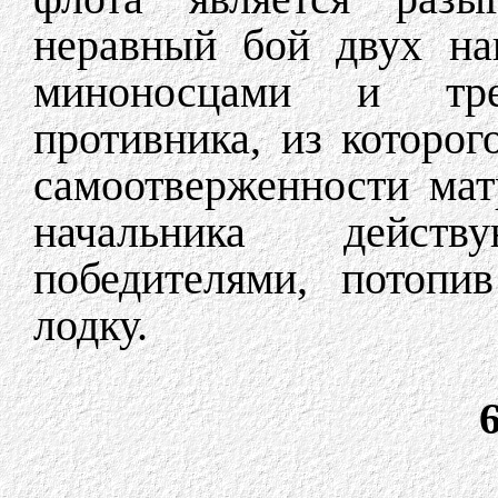
неравный бой двух на
миноносцами и тр
противника, из которо
самоотверженности мат
начальника дейст
победителями, потопи
лодку.