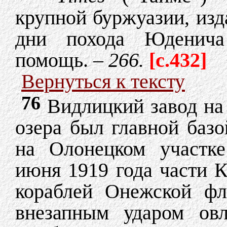
крупной буржуазии, изда
дни похода Юденича
помощь. –
266.
[c.432]
Вернуться к тексту
76
Видлицкий завод на 
озера был главной баз
на Олонецком участке
июня 1919 года части 
кораблей Онежской фл
внезапным ударом овл