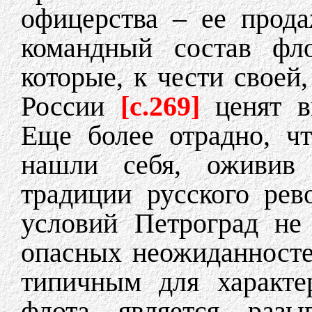
офицерства – ее прода
командный состав фл
которые, к чести своей
России
[c.269]
ценят в
Еще более отрадно, ч
нашли себя, оживив
традиции русского рев
условий Петроград не
опасных неожиданносте
типичным для характе
флота является раз