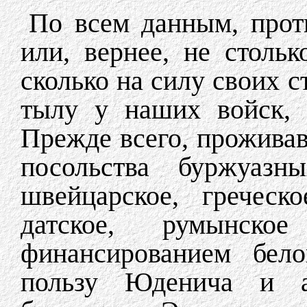
По всем данным, проти
или, вернее, не столь
сколько на силу своих с
тылу у наших войск, 
Прежде всего, прожива
посольства буржуазны
швейцарское, греческо
датское, румынско
финансированием бел
пользу Юденича и анг