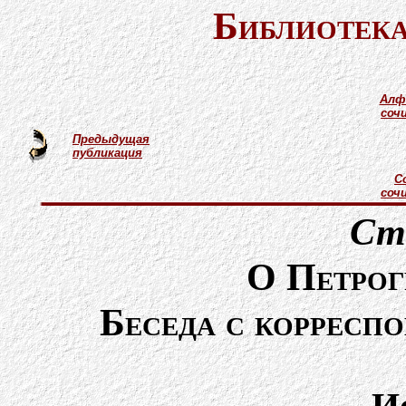
Библиотека
Алф
соч
Предыдущая
публикация
С
соч
Ст
О Петрог
Беседа с корресп
И