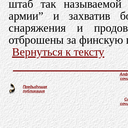
штаб так называемой 
армии” и захватив бо
снаряжения и продов
отброшены за финскую 
Вернуться к тексту
Алф
соч
Предыдущая
публикация
С
соч