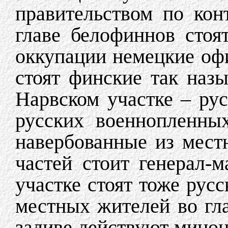
правительством по кон
главе белофиннов стоя
оккупации немецкие оф
стоят финские так наз
Нарвском участке – рус
русских военнопленных
навербованные из местн
частей стоит генерал-
участке стоят тоже рус
местных жителей во гл
заливе действуют минон