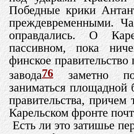
Победные крики Антант
преждевременными. Ча
оправдались. О Кар
пассивном, пока ниче
финское правительство 
76
завода
заметно по
заниматься площадной 
правительства, причем
Карельском фронте почт
Есть ли это затишье пер