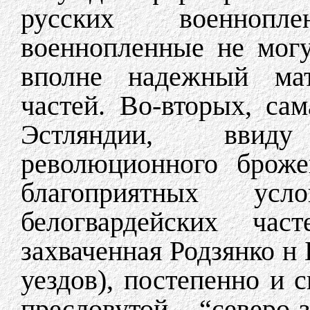
русских военнопл
военнопленные не могу
вполне надежный мат
частей. Во-вторых, са
Эстляндии, ввид
революционного броже
благоприятных ус
белогвардейских част
захваченная Родзянко н 
уездов), постепенно и 
пресловутой “северо