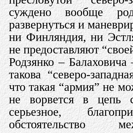
суждено вообще род
развернуться и маневрир
ни Финляндия, ни Эстля
не предоставляют “свое
Родзянко – Балаховича
такова “северо-западна
что такая “армия” не мо
не ворвется в цепь с
серьезное, благоп
обстоятельство ме