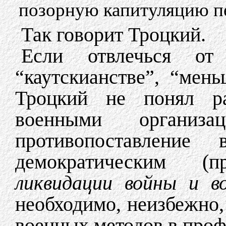
позорную капитуляцию пе
Так говорит Троцкий.
Если отвлечься от
“каутскианстве”, “мень
Троцкий не понял р
военными организ
противопоставление
демократическим 
ликвидации войны и в
необходимо, неизбежно, 
военных методов в про