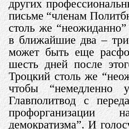
других профессиональны
письме “членам Политб
столь же “неожиданно” з
в ближайшие два – тр
может быть еще расфо
шесть дней после этог
Троцкий столь же “неож
чтобы “немедленно у
Главполитвод с перед
профорганизации 
демократизма”. И голосу