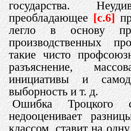
государства. Неуд
преобладающее
[c.6]
п
легло в основу пр
производственных пр
такие чисто профсоюз
разъяснение, массо
инициативы и самоде
выборность и т. д.
Ошибка Троцкого 
недооценивает разни
классом, ставит на одн