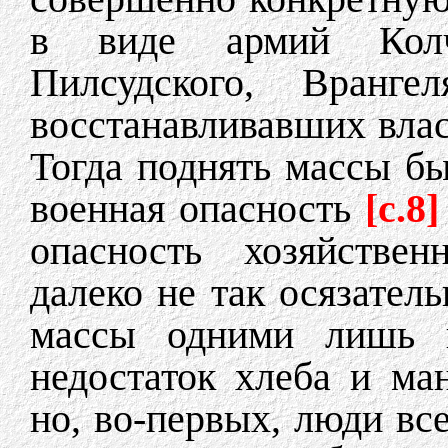
в виде армий Колч
Пилсудского, Вранге
восстанавливавших влас
Тогда поднять массы бы
военная опасность
[c.8]
опасность хозяйствен
далеко не так осязател
массы одними лишь п
недостаток хлеба и ма
но, во-первых, люди вс