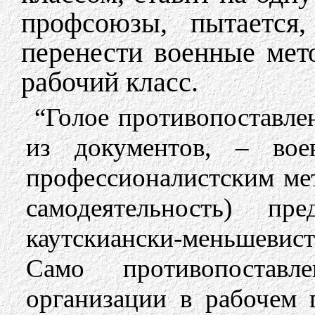
профсоюзы, пытается
перенести военные мет
рабочий класс.
“Голое противопоставле
из документов, – вое
профессионалистским мет
самодеятельность) пр
каутскиански-меньшевист
Само противопостав
организации в рабочем г