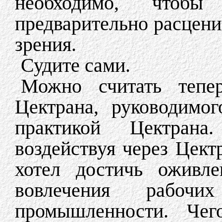
необходимо, чтоб
предварительно расцени
зрения.
Судите сами.
Можно считать тепе
Цектрана, руководимо
практикой Цектран
воздействуя через Цект
хотел достичь оживле
вовлечения рабоч
промышленности. Че