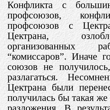
Конфликта с большин
профсоюзов, конф
профсоюзов с Цектра
Цектрана, озлобл
организованных р
“комиссаров”. Иначе г
союзов не получилось
разлагаться. Несомн
Цектрана были перене
получилась бы такая же 
разложения. В резуль