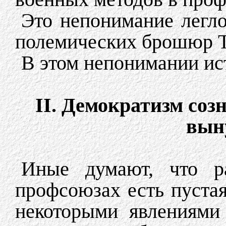
Это непонимание легл
полемических брошюр Т
В этом непонимании ис
II. Демократизм соз
вын
Иные думают, что р
профсоюзах есть пустая
некоторыми явлениями