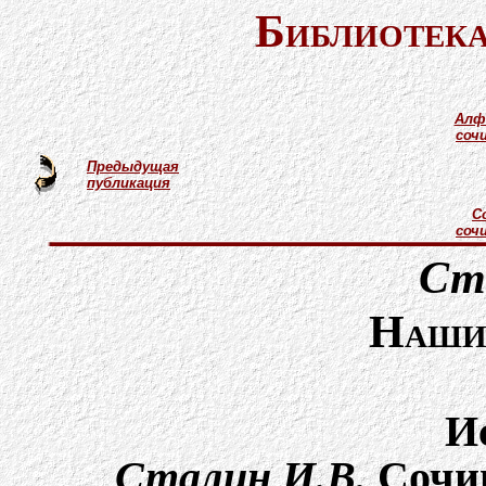
Библиотека
Алф
соч
Предыдущая
публикация
С
соч
Ст
Наши 
И
Сталин И.В.
Cочин