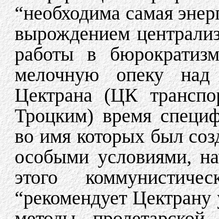
“необходима самая энер
вырождением централи
работы в бюрократизм
мелочную опеку над 
Цектрана (ЦК транспо
Троцким) время специф
во имя которых был соз
особыми условиями, на
этого коммунистиче
“рекомендует Цектрану 
методы пролетарской 