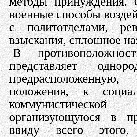
методы принуждения. 
военные способы воздей
с политотделами, рев
взыскания, сплошное наз
В противоположнос
представляет однор
предрасположенную
положения, к социа
коммунистической
организующуюся в п
ввиду всего этого,