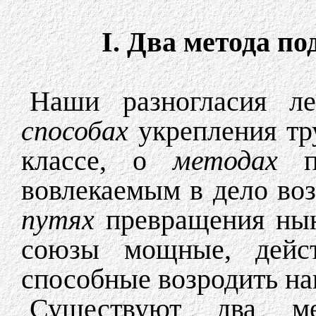
I. Два метода п
Наши разногласия л
способах
укрепления тр
классе, о
методах
по
вовлекаемым в дело во
путях
превращения нын
союзы мощные, действ
способные возродить н
Существуют два м