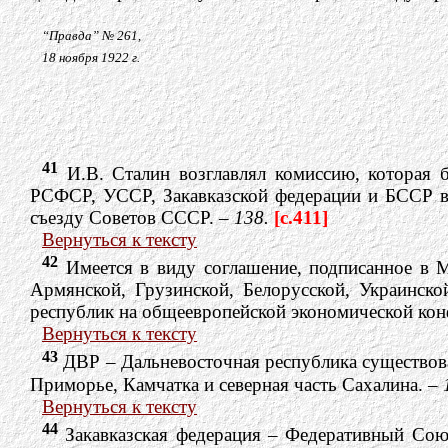
“Правда” № 261,
18 ноября 1922 г.
41
И.В. Сталин возглавлял комиссию, которая 
РСФСР, УССР, Закавказской федерации и БССР в 
съезду Советов СССР. –
138.
[c.411]
Вернуться к тексту
42
Имеется в виду соглашение, подписанное в 
Армянской, Грузинской, Белорусской, Украинск
республик на общеевропейской экономической кон
Вернуться к тексту
43
ДВР – Дальневосточная республика существовал
Приморье, Камчатка и северная часть Сахалина. –
Вернуться к тексту
44
Закавказская федерация – Федеративный Сою