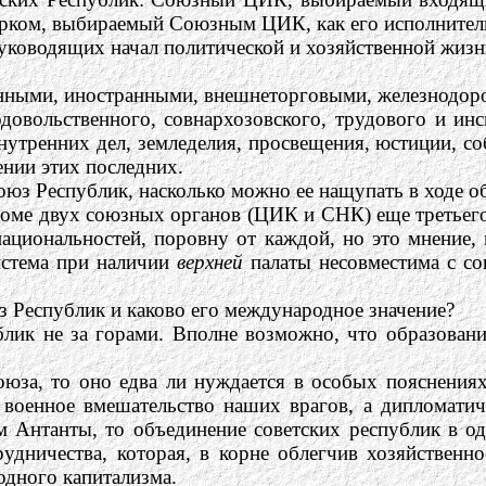
арком, выбираемый Союзным ЦИК, как его исполнител
оводящих начал политической и хозяйственной жизни
военными, иностранными, внешнеторговыми, железнодо
одовольственного, совнархозовского, трудового и ин
утренних дел, земледелия, просвещения, юстиции, со
ении этих последних.
оюз Республик, насколько можно ее нащупать в ходе 
роме двух союзных органов (ЦИК и СНК) еще третьег
ациональностей, поровну от каждой, но это мнение, 
истема при наличии
верхней
палаты несовместима с сов
з Республик и каково его международное значение?
блик не за горами. Вполне возможно, что образован
оюза, то оно едва ли нуждается в особых пояснения
военное вмешательство наших врагов, а дипломатич
 Антанты, то объединение советских республик в од
удничества, которая, в корне облегчив хозяйственно
дного капитализма.