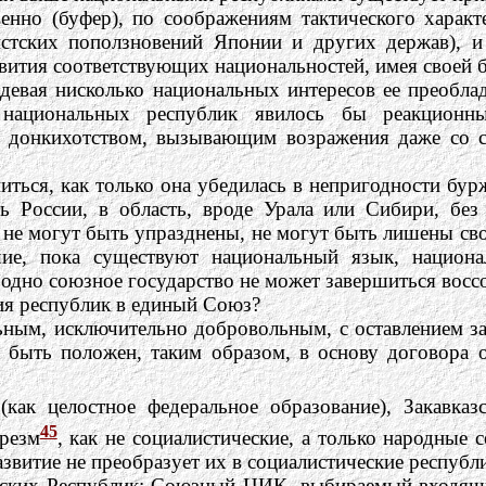
твенно (буфер), по соображениям тактического харак
стских поползновений Японии и других держав), и
азвития соответствующих национальностей, имея своей 
девая нисколько национальных интересов ее преоблад
е национальных республик явилось бы реакцион
ым донкихотством, вызывающим возражения даже со 
иться, как только она убедилась в непригодности бу
ть России, в область, вроде Урала или Сибири, б
, не могут быть упразднены, не могут быть лишены с
ие, пока существуют национальный язык, национа
одно союзное государство не может завершиться воссо
ия республик в единый Союз?
ным, исключительно добровольным, с оставлением за
 быть положен, таким образом, в основу договора 
ак целостное федеральное образование), Закавказ
45
орезм
, как не социалистические, а только народные 
азвитие не преобразует их в социалистические республ
ских Республик: Союзный ЦИК, выбираемый входящи