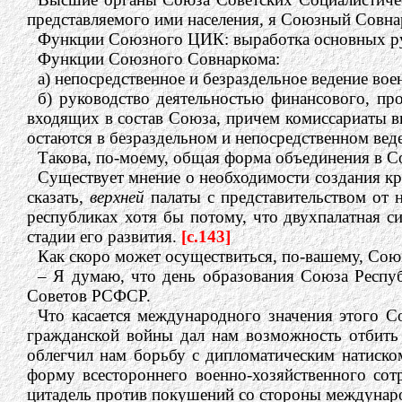
представляемого ими населения, я Союзный Совн
Функции Союзного ЦИК: выработка основных рук
Функции Союзного Совнаркома:
а) непосредственное и безраздельное ведение 
б) руководство деятельностью финансового, пр
входящих в состав Союза, причем комиссариаты вн
остаются в безраздельном и непосредственном вед
Такова, по-моему, общая форма объединения в С
Существует мнение о необходимости создания к
сказать,
верхней
палаты с представительством от н
республиках хотя бы потому, что двухпалатная с
стадии его развития.
[c.143]
Как скоро может осуществиться, по-вашему, Сою
– Я думаю, что день образования Союза Респу
Советов РСФСР.
Что касается международного значения этого С
гражданской войны дал нам возможность отбить 
облегчил нам борьбу с дипломатическим натиском
форму всестороннего военно-хозяйственного сотр
цитадель против покушений со стороны междунаро