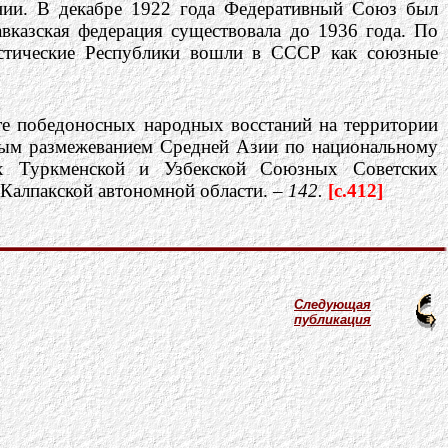
ении. В декабре 1922 года Федеративный Союз был
вказская федерация существовала до 1936 года. По
истические Республики вошли в СССР как союзные
те победоносных народных восстаний на территории
енным размежеванием Средней Азии по национальному
ых Туркменской и Узбекской Союзных Советских
Калпакской автономной области. –
142.
[c.412]
Следующая
публикация