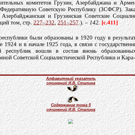
лнительных комитетов Грузии, Азербайджана и Арм
 Федеративную Советскую Республику (ЗСФСР). Зака
 Азербайджанская и Грузинская Советские Социал
щий том, стр.
227–232
,
251–257
.). –
142.
[c.411]
республики были образованы в 1920 году в результа
е 1924 и в начале 1925 года, в связи с государств
ой республик вошли в состав вновь образованн
ной Советской Социалистической Республики и Кара-
Алфавитный указатель
сочинений И.В. Сталина
Содержание тома 5
сочинений И.В. Сталина