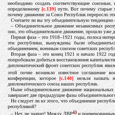
необходимо создать соответствующие союзные,
определенному
[c.139]
пути. Вот почему старые 
почему движение за Союз Республик переросло эт
Считаете ли вы эту объединительную тенденцию 
– Объединительное движение независимых респ
оно, это объединительное движение, прошло уже д
Первая фаза – это 1918–1921 годы, полоса интер
эти республики, вынуждены были объединитьс
объединением, военным союзом советских республ
Вторая фаза – это конец 1921 и начало 1922 год
попробовали добиться восстановления капиталисти
дипломатический фронт советских республик явил
этой почве возникло известное соглашение в
конференции, которое
[c.140]
нельзя назвать 
дипломатического союза наших республик.
Ныне объединительное движение национальных р
завершает две предыдущие фазы объединительног
Не следует ли из этого, что объединение республ
республикой?
43
– Нет, не значит! Между ДВР
и поименованным