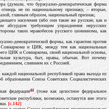
тера (думали, что буржуазно-демократическая форма
 отнюдь не по национальному признаку, – вторые,
базой, главным образом, национальный признак;
ающего населения (ибо они такие же русские, как и
ным абсурдом требующим упразднения нерусских
стороны таких мракобесов русского шовинизма, как
ржуазно-демократической формы, как гарантии против
ез Совнаркома и ЦИК, между тем как национальные
воего ЦИК и Совнаркома, своей национальной основы,
льная культура, быт, нравы, обычаи. Вот почему
единением, слиянием их с Россией.
 каждой национальной республикой права выхода из
об образовании Союза Советских Социалистических
44
ская федерация
(тоже как целостное федеральное
советские республики, возможно, останутся вне этого
ики.
[c.142]
ми в состав Союза республиками пропорционально