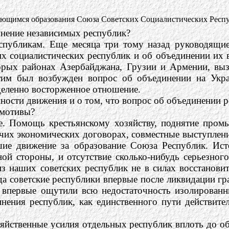
ающимся образования Союза Советских Социалистических Респ
инение независимых республик?
публикам. Еще месяца три тому назад руководящие 
их социалистических республик и об объединении их 
орых районах Азербайджана, Грузии и Армении, выз
тим был возбужден вопрос об объединении на Укр
еделенно восторженное отношение.
ности движения и о том, что вопрос об объединении р
 мотивы?
е. Помощь крестьянскому хозяйству, поднятие пром
чих экономических договорах, совместные выступлени
шие движение за образование Союза Республик. Ис
ной стороны, и отсутствие сколько-нибудь серьезног
из наших советских республик не в силах восстанови
гда советские республики впервые после ликвидации 
, впервые ощутили всю недостаточность изолирован
инения республик, как единственного пути действит
зяйственные усилия отдельных республик вплоть до о