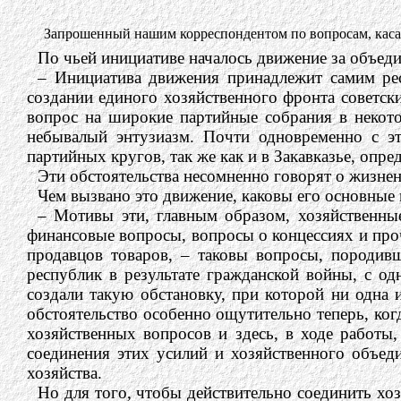
Запрошенный нашим корреспондентом по вопросам, кас
По чьей инициативе началось движение за объед
– Инициатива движения принадлежит самим рес
создании единого хозяйственного фронта советск
вопрос на широкие партийные собрания в некот
небывалый энтузиазм. Почти одновременно с э
партийных кругов, так же как и в Закавказье, опр
Эти обстоятельства несомненно говорят о жизнен
Чем вызвано это движение, каковы его основные
– Мотивы эти, главным образом, хозяйственны
финансовые вопросы, вопросы о концессиях и про
продавцов товаров, – таковы вопросы, породив
республик в результате гражданской войны, с од
создали такую обстановку, при которой ни одна 
обстоятельство особенно ощутительно теперь, ко
хозяйственных вопросов и здесь, в ходе работы
соединения этих усилий и хозяйственного объед
хозяйства.
Но для того, чтобы действительно соединить хо