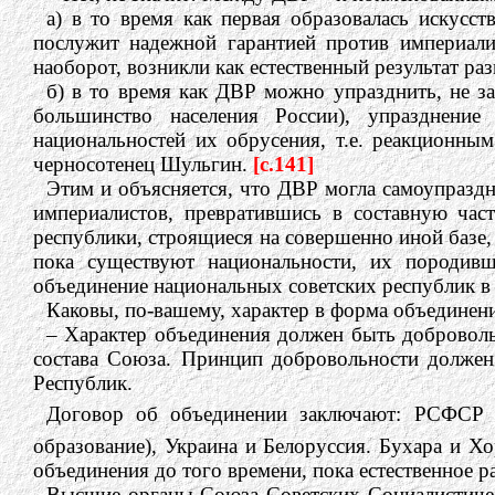
а) в то время как первая образовалась искусс
послужит надежной гарантией против империали
наоборот, возникли как естественный результат р
б) в то время как ДВР можно упразднить, не за
большинство населения России), упразднени
национальностей их обрусения, т.е. реакционн
черносотенец Шульгин.
[c.141]
Этим и объясняется, что ДВР могла самоупраздн
империалистов, превратившись в составную час
республики, строящиеся на совершенно иной базе
пока существуют национальности, их породивш
объединение национальных советских республик в 
Каковы, по-вашему, характер в форма объединен
– Характер объединения должен быть доброволь
состава Союза. Принцип добровольности должен
Республик.
Договор об объединении заключают: РСФСР (к
образование), Украина и Белоруссия. Бухара и Х
объединения до того времени, пока естественное р
Высшие органы Союза Советских Социалистиче