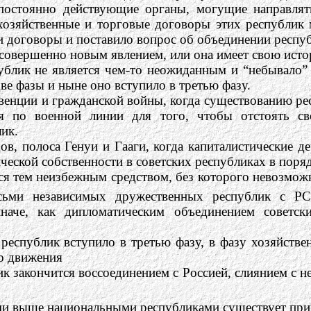
 постоянно действующие органы, могущие направля
хозяйственные и торговые договоры этих республик 
и договоры и поставило вопрос об объединении респу
совершенно новым явлением, или она имеет свою ист
ублик не является чем-то неожиданным и “небывало”
ве фазы и ныне оно вступило в третью фазу.
венции и гражданской войны, когда существованию рес
я по военной линии для того, чтобы отстоять св
ик.
ов, полоса Генуи и Гааги, когда капиталистические д
ческой собственности в советских республиках в поря
ся тем неизбежным средством, без которого невозмож
осьми независимых дружественных республик с Р
иначе, как дипломатическим объединением советск
еспублик вступило в третью фазу, в фазу хозяйствен
о движения
ик закончится воссоединением с Россией, слиянием с не
и выше национальными республиками существует прин