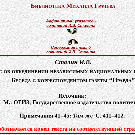
Библиотека Михаила Грачева
Алфавитный указатель
сочинений И.В. Сталина
Содержание тома 5
сочинений И.В. Сталина
Сталин И.В.
с об объединении независимых национальных 
Беседа с корреспондентом газеты “Правда”
Источник:
 – М.: ОГИЗ; Государственное издательство политич
Примечания 41–45:
Там же.
С. 411–412.
означается конец текста на соответствующей стра