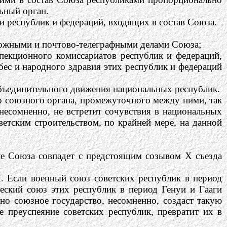
ьный орган.
 республик и федераций, входящих в состав Союза.
рожными и почтово-телеграфными делами Союза;
спекционного комиссариатов республик и федераций,
бес и народного здравия этих республик и федераций
объединительного движения национальных республик.
о союзного органа, промежуточного между ними, так
несомненно, не встретит сочувствия в национальных
етским строительством, по крайней мере, на данной
ие Союза совпадет с предстоящим созывом Х съезда
х. Если военный союз советских республик в период
еский союз этих республик в период Генуи и Гааги
но союзное государство, несомненно, создаст такую
е преуспеяние советских республик, превратит их в