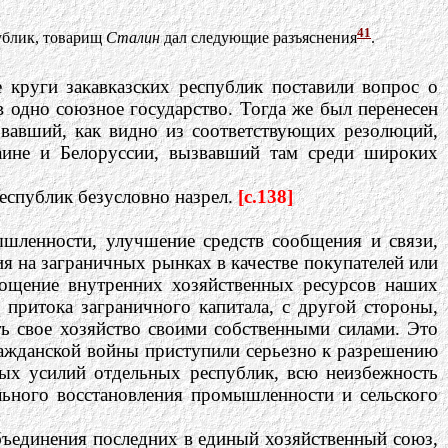
41
ублик, товарищ
Сталин
дал следующие разъяснения
.
круги закавказских республик поставили вопрос о
в одно союзное государство. Тогда же был перенесен
вавший, как видно из соответствующих резолюций,
аине и Белоруссии, вызвавший там среди широких
еспублик безусловно назрел.
[c.138]
ышленности, улучшение средств сообщения и связи,
я на заграничных рынках в качестве покупателей или
тощение внутренних хозяйственных ресурсов наших
о притока заграничного капитала, с другой стороны,
ть свое хозяйство своими собственными силами. Это
гражданской войны приступили серьезно к разрешению
ных усилий отдельных республик, всю неизбежность
ельного восстановления промышленности и сельского
бъединения последних в единый хозяйственный союз,