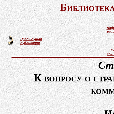
Библиотека
Алф
соч
Предыдущая
публикация
С
соч
Ст
К вопросу о стра
комм
И