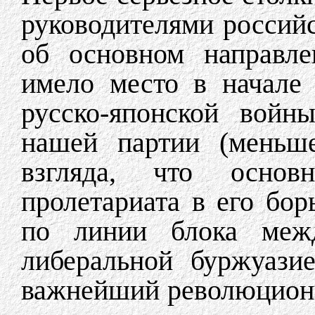
руководителями российс
об основном направле
имело место в начале 
русско-японской войн
нашей партии (меньше
взгляда, что основ
пролетариата в его бо
по линии блока ме
либеральной буржуазие
важнейший революционн