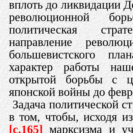
вплоть до ликвидации Де
революционной бо
политическая стра
направление револю
большевистского пла
характер работы наш
открытой борьбы с ц
японской войны до февр
Задача политической ст
в том, чтобы, исходя 
[c.165]
марксизма и у