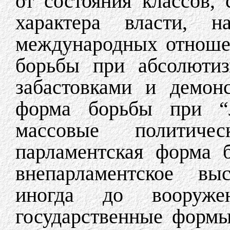
от состояния классов,
характера власти, н
международных отноше
борьбы при абсолютиз
забастовками и демон
форма борьбы при “л
массовые политичес
парламентская форма 
внепарламентское вы
иногда до вооружен
государственные формы