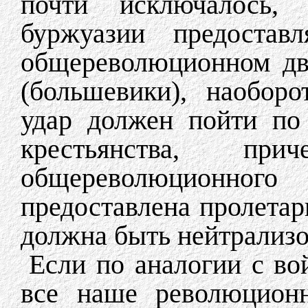
почти исключалось,
буржуазии предостав
общереволюционном дв
(большевики), наоборо
удар должен пойти по
крестьянства, пр
общереволюционног
предоставлена пролетар
должна быть нейтрализо
Если по аналогии с во
все наше революционн