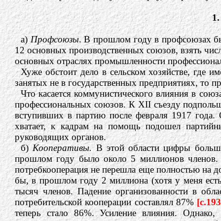
1
а)
Профсоюзы
. В прошлом году в профсоюзах бы
12 основных производственных союзов, взять числ
основных отраслях промышленности профессиональ
Хуже обстоит дело в сельском хозяйстве, где и
занятых не в государственных предприятиях, то п
Что касается коммунистического влияния в сою
профессиональных союзов. К XII съезду подполь
вступивших в партию после февраля 1917 года. 
хватает, к кадрам на помощь подошел партийн
руководящих органов.
б)
Кооперативы.
В этой области цифры больше,
прошлом году было около 5 миллионов членов. 
потребкооперация не перешла еще полностью на до
бы, в прошлом году 2 миллиона (хотя у меня ест
тысяч членов. Падение организованности в обла
потребительской кооперации составлял 87%
[c.193
теперь стало 86%. Усиление влияния. Однако, 