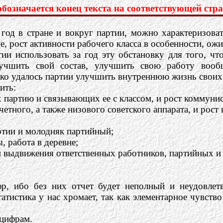
означается конец текста на соответствующей стра
од в стране и вокруг партии, можно характеризоват
е, рост активности рабочего класса в особенности, ож
тии использовать за год эту обстановку для того, ч
учшить свой состав, улучшить свою работу вообщ
лько удалось партии улучшить внутреннюю жизнь своих
ить:
 партию и связывающих ее с классом, и рост коммунис
четного, а также низового советского аппарата, и рост
ртии и молодняк партийный;
, работа в деревне;
я и выдвижения ответственных работников, партийных и
р, ибо без них отчет будет неполный и неудовлет
атистика у нас хромает, так как элементарное чувств
 цифрам.