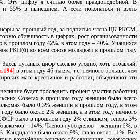
6%. Эту цифру я считаю более правдоподобной. В
у и 55% в нынешнем. А если покопаться и взять
 цифры за прошлый год, за подписью члена ЦК РКСМ,
которую сбивчивость в цифрах, рост организованности
о в прошлом году 42%, в этом году – 40%. Учащихся
ленов РКП(б) во всем союзе молодежи в прошлом году
. Здесь путаных цифр сколько угодно, хоть отбавляй,
c.194]
в этом году 46 тысяч, т.е. немного больше, чем
широких масс крестьянок и работниц объединяют эти
 нелишне будет проследить процент участия работниц
сельских Советах в прошлом году женщин было всего
сполкомах было 0,3% женщин в прошлом году, в этом
м году было около 2% женщин, а в этом году немного
РСФСР было в прошлом году 2% с лишком, теперь 3%
бзавкомов – 14%. Членов губотделов – женщин 6%, в
%. Кандидатов было около 9%, стало около 11%. Все
ток в важнейших женских объединениях, делегатских