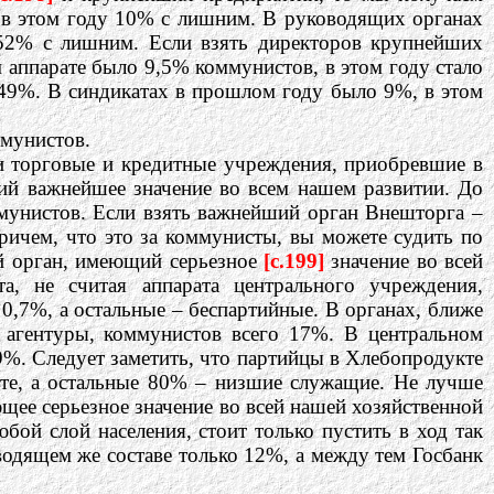
 в этом году 10% с лишним. В руководящих органах
 52% с лишним. Если взять директоров крупнейших
аппарате было 9,5% коммунистов, в этом году стало
49%. В синдикатах в прошлом году было 9%, в этом
ммунистов.
 торговые и кредитные учреждения, приобревшие в
ий важнейшее значение во всем нашем развитии. До
мунистов. Если взять важнейший орган Внешторга –
причем, что это за коммунисты, вы можете судить по
 орган, имеющий серьезное
[c.199]
значение во всей
а, не считая аппарата центрального учреждения,
0,7%, а остальные – беспартийные. В органах, ближе
и агентуры, коммунистов всего 17%. В центральном
9%. Следует заметить, что партийцы в Хлебопродукте
оте, а остальные 80% – низшие служащие. Не лучше
щее серьезное значение во всей нашей хозяйственной
бой слой населения, стоит только пустить в ход так
водящем же составе только 12%, а между тем Госбанк