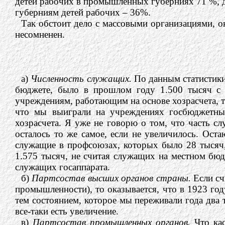
детей рабочих в промышленных губерниях 71 %, д
губерниям детей рабочих – 36%.
Так обстоит дело с массовыми организациями, 
несомненен.
а)
Численность служащих.
По данным статистики
бюджете, было в прошлом году 1.500 тысяч с 
учреждениям, работающим на основе хозрасчета, то 
что мы выиграли на учреждениях госбюджетны
хозрасчета. Я уже не говорю о том, что часть с
осталось то же самое, если не увеличилось. Ост
служащие в профсоюзах, которых было 28 тысяч, 
1.575 тысяч, не считая служащих на местном бю
служащих госаппарата.
б)
Партсостав высших органов страны.
Если сч
промышленности), то оказывается, что в 1923 год
тем состоянием, которое мы переживали года два
все-таки есть увеличение.
в)
Партсостав промышленных органов.
Что кас