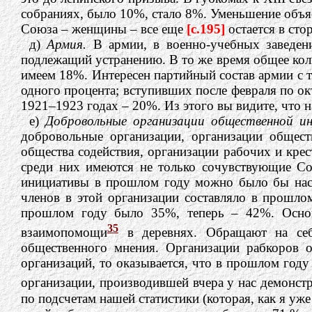
собраниях, было 10%, стало 8%. Уменьшение объяс
Союза – женщины – все еще
[c.195]
остается в сто
д)
Армия.
В армии, в военно-учебных заведен
подлежащий устранению. В то же время общее коли
имеем 18%. Интересен партийный состав армии с т
одного процента; вступивших после февраля по ок
1921–1923 годах – 20%. Из этого вы видите, что 
е)
Добровольные организации общественной и
добровольные организации, организации общест
общества содействия, организации рабочих и крес
среди них имеются не только сочувствующие Со
инициативы в прошлом году можно было бы насч
членов в этой организации составляло в прошл
прошлом году было 35%, теперь – 42%. Основ
35
взаимопомощи
в деревнях. Обращают на себ
общественного мнения. Организации рабкоров о
организаций, то оказывается, что в прошлом год
организации, производившей вчера у нас демонст
по подсчетам нашей статистики (которая, как я уж