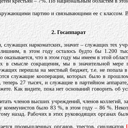
етей крестьян – 7%. По национальным областям в это
окружающими партию и связывающими ее с классом. В
2. Госаппарат
, служащих наркоматских, значит – служащих тех учр
лишним, в этом году осталось будто бы 1.200 тыс
оказывается, что в этом году мы имеем в этой области
х в смысле сокращения, мы в значительной мере 
лужащих перешла на местный бюджет, т.е. не попала 
аются служащие кооперации, которых было в прошлом
теперь 27 тысяч, и служащие в партийном аппарате,
джете. Как видите, пока нет оснований говорить об
итать членов высших учреждений, членов коллегий, 
у коммунистов было 83 %, в этом году – 86 %. Некото
 тому назад. Рабочих в этих руководящих органах бы
ается промышленных органов, трестов, синдикатов