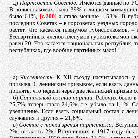
д)
Партсостав Советов.
Имеются данные по РСФ
В волисполкомах было 39% с лишком коммунисто
было 61%,
[c.200]
а стало меньше – 58%. В губ
последних Советах – в горсоветах уездных городо
растет. Что касается пленумов губисполкомов, 
Беспартийных членов пленумов губисполкомов око
равен 20. Что касается национальных республик,
республиках, где вообще партийных мало!
а)
Численность.
К XII съезду насчитывалось у 
призыва. С ленинским призывом, если взять данные
принять, что недели через две ленинский призыв с
б)
Социальный состав партии.
Рабочих было в 
25,7%, теперь стало 24,6%, т.е. убыло на 1,1%.
увеличение. Если взять социальный состав с лен
служащих и других – 21,6%.
в)
Состав с точки зрения партстажа.
Вступивш
2%, осталось 2%. Вступивших в 1917 году был