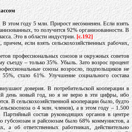
лассом
 В этом году 5 млн. Прирост несомненен. Если взять
ганизованных, то получится 92% организованности. В
сса. Это в области индустрии.
[c.192]
, причем, если взять сельскохозяйственных рабочих,
оветов профессиональных союзов и окружных советов
у съезду – только 35%. Убыль. Зато возрос процент
профессиональные союзы возросло, подпольщиков не
 55%, стало 61%. Улучшение социального состава
внушают доверия. В потребительской кооперации в
й день новый год, но я не верю в эти цифры, ибо
тся. В сельскохозяйственной кооперации было, будто
льскосоюза о 4 млн. членов), а в этом году – 1.500
е. Партийный состав руководящих органов в центре
 По губсоюзам и райсоюзам было 68% коммунистов, а
х, а об ответственных работниках, действительно