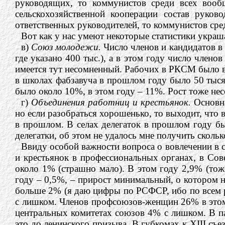
руководящих, то коммунистов среди всех вооб
сельскохозяйственной кооперации состав рук
ответственных руководителей, то коммунистов сре
Вот как у нас умеют некоторые статистики украша
в)
Союз молодежи.
Число членов и кандидатов в
где указано 400 тыс.), а в этом году число члено
имеется тут несомненный. Рабочих в РКСМ было в
в школах фабзавуча в прошлом году было 50 тыся
было около 10%, в этом году – 11%. Рост тоже не
г)
Объединения работниц и крестьянок.
Основна
но если разобраться хорошенько, то выходит, что 
в прошлом. В селах делегаток в прошлом году бы
делегатки, об этом не удалось мне получить сколь
Ввиду особой важности вопроса о вовлечении в 
и крестьянок в профессиональных органах, в Сов
около 1% (страшно мало). В этом году 2,9% (тож
году – 0,5%, – прирост минимальный, о котором 
больше 2% (я даю цифры по РСФСР, ибо по всем 
с лишком. Членов профсоюзов-женщин 26% в этом 
центральных комитетах союзов 4% с лишком. В п
это до ленинского призыва. В губкомах к XIII с