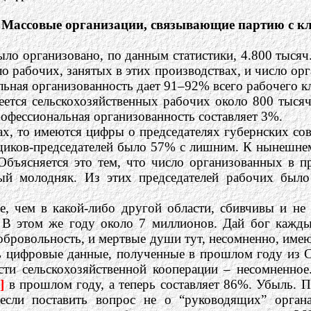
. Массовые организации, связывающие партию с к
ло организовано, по данным статистики, 4.800 тысяч.
о рабочих, занятых в этих производствах, и число ор
ная организованность дает 91–92% всего рабочего кла
меется сельскохозяйственных рабочих около 800 тысяч
рофессиональная организованность составляет 3%.
зах, то имеются цифры о председателях губернских с
щиков-председателей было 57% с лишним. К нынешнем
Объясняется это тем, что число организованных в 
ый молодняк. Из этих председателей рабочих было
 чем в какой-либо другой области, сбивчивы и не 
В этом же году около 7 миллионов. Дай бог кажды
бровольность, и мертвые души тут, несомненно, имею
ь цифровые данные, полученные в прошлом году из Се
сти сельскохозяйственной кооперации – несомненно
]
в прошлом году, а теперь составляет 86%. Убыль.
если поставить вопрос не о “руководящих” органа