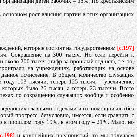
й организации детей рабочих – 38%. По крестьянским
 основном рост влияния партии в этих организациях
еждений, которые состоят на государственном
[c.197]
яч. Сокращение на 300 тысяч. Но если перейти к
 около 200 тысяч (цифр за прошлый год нет), т.е. то,
проиграли на учреждениях, работающих на основе
в данное исчисление. В общем, количество служащих
 году 103 тысячи, теперь 125 тысяч, – увеличение;
 которых было 26 тысяч, а теперь 23 тысячи. Всего
 успехах по сокращению служащих вообще и особенно
заведующих главными отделами и их помощников (без
рый прогресс, безусловно, имеется, если сравнить с
ло в прошлом году 19%, в этом году – 21%. Мало, но
[c.198]
и крупнейших предприятий, то мы получаем