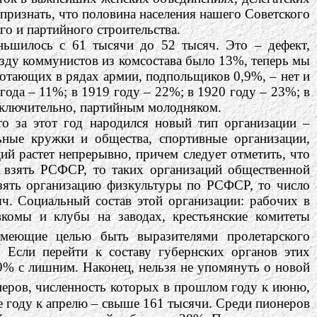
признать, что половина населения нашего Советского
ого и партийного строительства.
ьшилось с 61 тысячи до 52 тысяч. Это – дефект,
езду коммунистов из комсостава было 13%, теперь мы
ботающих в рядах армии, подпольщиков 0,9%, – нет и
ода – 11%; в 1919 году – 22%; в 1920 году – 23%; в
исключительно, партийным молодняком.
о за этот год народился новый тип организации –
ьные кружки и общества, спортивные организации,
ий растет непрерывно, причем следует отметить, что
и взять РСФСР, то таких организаций общественной
зять организацию физкультуры по РСФСР, то число
яч. Социальный состав этой организации: рабочих в
комы и клубы на заводах, крестьянские комитеты
имеющие целью быть выразителями пролетарского
 Если перейти к составу губернских органов этих
9% с лишним. Наконец, нельзя не упомянуть о новой
неров, численность которых в прошлом году к июню,
 же году к апрелю – свыше 161 тысячи. Среди пионеров