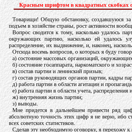
Красным шрифтом в квадратных скобках об
Товарищи! Общую обстановку, создавшуюся за г
подъем в хозяйстве страны, рост активности вообщ
Вопрос сводится к тому, насколько удалось пар
окружающих партию, насколько ей удалось ул
распределение, их выдвижение, и, наконец, наско
Отсюда восемь вопросов, о которых я буду говор
а) состояние массовых организаций, окружающих
б) состояние госаппарата, наркоматского и хозрас
в) состав партии и ленинский призыв;
г) состав руководящих органов партии, кадры па
д) работа партии в области агитации и пропаганды
е) работа партии в области учета, распределени
ж) внутренняя жизнь партии;
з) выводы.
Мне придется в дальнейшем привести ряд циф
абсолютную точность этих цифр я не верю, ибо ст
всех советских статистиков.
Сделав эту необходимую оговорку, я перехожу к