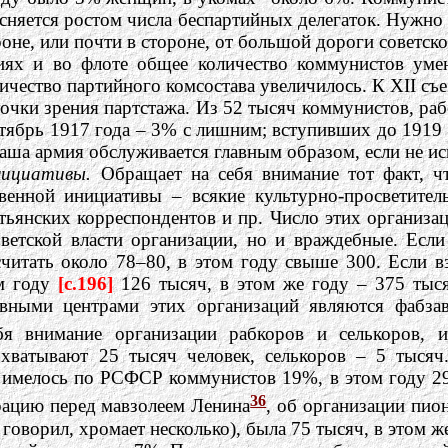
няется ростом числа беспартийных делегаток. Нужно 
роне, или почти в стороне, от большой дороги советск
иях и во флоте общее количество коммунистов умен
чество партийного комсостава увеличилось. К XII съ
очки зрения партстажа. Из 52 тысяч коммунистов, ра
тябрь 1917 года – 3% с лишним; вступивших до 1919 г
наша армия обслуживается главным образом, если не 
нициативы.
Обращает на себя внимание тот факт, чт
венной инициативы – всякие культурно-просветител
тьянских корреспондентов и пр. Число этих организац
ветской власти организации, но и враждебные. Есл
итать около 78–80, в этом году свыше 300. Если в
ом году
[c.196]
126 тысяч, в этом же году – 375 тыс
ными центрами этих организаций являются фабзав
я внимание организации рабкоров и селькоров, 
хватывают 25 тысяч человек, селькоров – 5 тысяч.
у имелось по РСФСР коммунистов 19%, в этом году 2
36
рацию перед мавзолеем Ленина
, об организации пио
е говорил, хромает несколько), была 75 тысяч, в этом