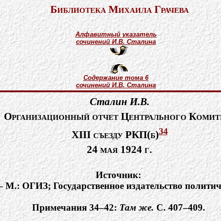
Библиотека Михаила Грачева
Алфавитный указатель
сочинений И.В. Сталина
Содержание тома 6
сочинений И.В. Сталина
Сталин И.В.
Организационный отчет Центрального Комит
34
XIII съезду РКП(б)
24 мая 1924 г.
Источник:
 – М.: ОГИЗ; Государственное издательство политич
Примечания 34–42:
Там же.
С. 407–409.