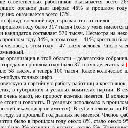
ще ответственных работников оказывается всего 2
оводящих органов дает цифры: 46% в прошлом год
ди них оказывается всего 13%.
ть фасад, внешний вид, скрывая от глаз гнилое.
 прошлом году было 317 тысяч (хотя у меня имеются
в и кандидатов составляет 570 тысяч. Несмотря на не
 прошлом году 34%, в этом году – 41%; крестьян был
ч человек, в этом году – 47 тысяч человек. Число ч
сомненный.
я организация в этой области – делегатские собрания
в городах в прошлом году было 37 тысяч делегаток, а
[
ло 58 тысяч, а теперь 100 тысяч. Какое количество 
ко-нибудь точных цифр.
советскую и партийную работу работниц и крестьянок,
етах, в губернских и уездных комитетах партии. В 
е очень мало), но прирост все-таки имеется. В воли
не стоит и говорить. В уездных исполкомах в прошло
республикам цифр не имеется). В губисполкомах по 
году, за прошлый год данных не имеется. Членов фа
артии было в прошлом году около 8%, стало около 9
ъезду было 3% женщин, в укомах– около 6%. Коммунис