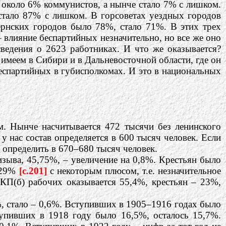
около 6% коммунистов, а нынче стало 7% с лишком.
тало 87% с лишком. В горсоветах уездных городов
ернских городов было 78%, стало 71%. В этих трех
– влияние беспартийных незначительно, но все же оно
сведения о 2623 работниках. И что же оказывается?
меем в Сибири и в Дальневосточной области, где он
беспартийных в губисполкомах. И это в национальных
м. Нынче насчитывается 472 тысячи без ленинского
у нас состав определяется в 600 тысяч человек. Если
о определить в 670–680 тысяч человек.
зыва, 45,75%, – увеличение на 0,8%. Крестьян было
о 29%
[c.201]
с некоторым плюсом, т.е. незначительное
РКП(б) рабочих оказывается 55,4%, крестьян – 23%,
, стало – 0,6%. Вступивших в 1905–1916 годах было
упивших в 1918 году было 16,5%, осталось 15,7%.