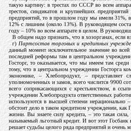
такую картину: в трестах по СССР во всем аппа
трестов, синдикатов и крупнейших предприяти
предприятий, то в прошлом году мы имели 31%, в
12% с лишним (около 13%). В руководящем соста
году – 10% во всем аппарате в целом. В руководя
В общем надо признать, что в хозорганах, если
г)
Партсостав торговых и кредитных учрежде
данный момент исключительное значение во всей
последней реформы там в центральном учреждени
Госторг, то оказывается, что мы имеем там сред
тому, что в центральном учреждении Госторга 
экономике, – Хлебопродукт, – представляет 
уполномоченных и замов, всего числится 9900 со
всего соприкасающихся с крестьянством, в ссы
учреждении Хлебопродукта ответственных работник
используются в высшей степени нерационально –
обстоит дело в таком кредитном учреждении, как 
жизни. Вы знаете силу кредита, – это такая сила
называемый льготный кредит. И вот этот Госбанк 
решает судьбы целого ряда предприятий и очень 