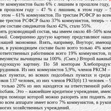
рате коммунистов было 6% с лишним в прошлом году,
й в прошлом году – 47 % с лишним, в этом году –
 этом – 61% коммунистов. По трестам РСФСР во всем 
ве трестов РСФСР было 37% коммунистов, теперь – 
щем составе синдикатов было 42%, стало 55%.
 взять руководящий состав, мы имеем около 48–50% ко
ний.
Совершенно другую картину представляют наши
 нашей экономике. Взять, например, Внуторг, имеющ
и, в руководящем составе было всего только 4% ком
и ответственных работников всего 19% коммунистов, 
коммунисты вычищены на 100%.
(Смех.)
Второй важный
следующую картину. По 58 конторам Хлебопродукт
трудников. Из них коммунистов 5,9%, членов РКСМ – 
пных пунктах, во всяких подсобных пунктах и сред
ов 137 человек, из них членов РКП(б) 13 человек – 
 только 20% из них находятся на ответственной раб
Госбанк. Это – важнейшее кредитное учреждение, имею
, при помощи которой можно разорить или поднять лю
во всем аппарате имеет всего 7% коммунистов, в руко
многих хозяйственных учреждений.