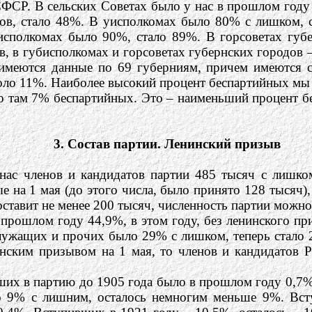
СР. В сельских Советах было у нас в прошлом году 
в, стало 48%. В уисполкомах было 80% с лишком, с
исполкомах было 90%, стало 89%. В горсоветах губ
в, в губисполкомах и горсоветах губернских городов 
– имеются данные по 69 губерниям, причем имеются 
ло 11%. Наиболее высокий процент беспартийных мы и
 то там 7% беспартийных. Это – наименьший процент 
3. Состав партии. Ленинский призыв
нас членов и кандидатов партии 485 тысяч с лишко
 на 1 мая (до этого числа, было принято 128 тысяч), 
оставит не менее 200 тысяч, численность партии можн
прошлом году 44,9%, в этом году, без ленинского при
 Служащих и прочих было 29% с лишком, теперь стал
инским призывом на 1 мая, то членов и кандидатов 
их в партию до 1905 года было в прошлом году 0,7%
о 9% с лишним, осталось немногим меньше 9%. Вст