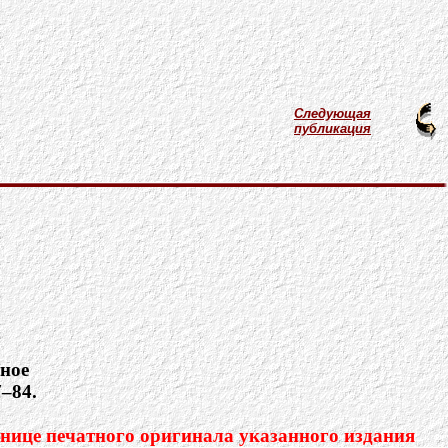
Следующая
публикация
нное
7–84.
нице печатного оригинала указанного издания