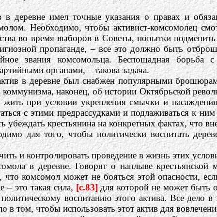
в деревне имел точные указания о правах и обяза
олом. Необходимо, чтобы активист-комсомолец смот
нства во время выборов в Советы, попытки подменить
лигиозной пропаганде, – все это должно быть отбро
ойное звания комсомольца. Беспощадная борьба с
ртийными органами, – такова задача.
ктив в деревне был снабжен популярными брошюрами
х коммунизма, наконец, об истории Октябрьской револ
т жить при условии укрепления смычки и насаждения
аться с этими предрассудками и подлаживаться к ним
 убеждать крестьянина на конкретных фактах, что вне 
одимо для того, чтобы политически воспитать дерев
чить и контролировать проведение в жизнь этих услов
сомола в деревне. Говорят о наплыве крестьянской 
о, что комсомол может не бояться этой опасности, е
е – это такая сила,
[c.83]
для которой не может быть 
политическому воспитанию этого актива. Все дело в 
о в том, чтобы использовать этот актив для вовлечения