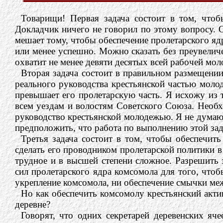
Товарищи! Первая задача состоит в том, чтоб
Докладчик ничего не говорил по этому вопросу. Он
мешает тому, чтобы обеспечение пролетарского ядр
или менее успешно. Можно сказать без преувеличе
охватит не менее девяти десятых всей рабочей мол
Вторая задача состоит в правильном размещени
реального руководства крестьянской частью моло
превышает его пролетарскую часть. Я исхожу из 
всем уездам и волостям Советского Союза. Необх
руководство крестьянской молодежью. Я не думаю,
предположить, что работа по выполнению этой зада
Третья задача состоит в том, чтобы обеспечит
сделать его проводником пролетарской политики в
трудное и в высшей степени сложное. Разрешить
сил пролетарского ядра комсомола для того, чтоб
укрепление комсомола, ни обеспечение смычки ме
Но как обеспечить комсомолу крестьянский актив
деревне?
Говорят, что одних секретарей деревенских яче