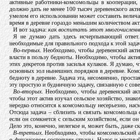
активные работники-комсомольцы в кооперации,
должно дать не менее 100 тысяч деревенского актив
умелом его использовании может составить велича
время в деревне гораздо меньшим количеством акт
И вот задача:
как воспитать этот многочисленный
Я не думаю дать здесь исчерпывающий ответ.
необходимые для правильного подхода к этой задач
Во-первых.
Необходимо, чтобы деревенский акт
власти в пользу бедноты. Необходимо, чтобы актив
этих декретов против засилья кулаков. Я думаю, ч
основных зол нынешних порядков в деревне. Комсо
бедноту в деревне. Задача эта, несомненно, проста
эту простую и будничную задачу, связанную с сове
Во-вторых.
Необходимо, чтобы деревенский ак
чтобы этот актив изучал сельское хозяйство, знак
нередко относится к комсомольцу несерьезно, нас
Отсюда задача – сблизить и связать комсомольца 
если он сомкнется с сельским хозяйством, если о
Дело это, конечно, нелегкое и, может быть, даже 
В-третьих.
Необходимо, чтобы комсомольский а
о финансовом состоянии страны. Налог и местный