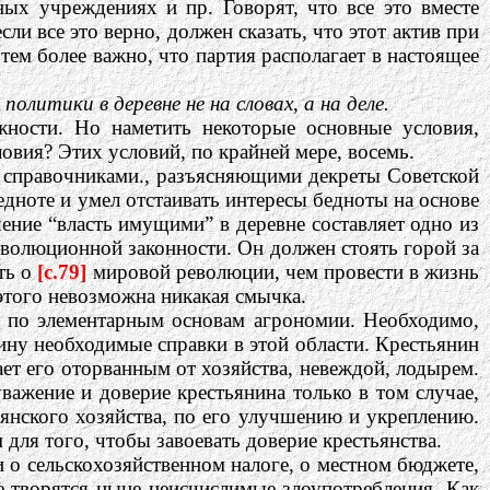
ных учреждениях и пр. Говорят, что все это вместе
сли все это верно, должен сказать, что этот актив при
тем более важно, что партия располагает в настоящее
литики в деревне не на словах, а на деле.
жности. Но наметить некоторые основные условия,
ловия? Этих условий, по крайней мере, восемь.
справочниками., разъясняющими декреты Советской
бедноте и умел отстаивать интересы бедноты на основе
шение “власть имущими” в деревне составляет одно из
еволюционной законности. Он должен стоять горой за
ать о
[c.79]
мировой революции, чем провести в жизнь
 этого невозможна никакая смычка.
по элементарным основам агрономии. Необходимо,
нину необходимые справки в этой области. Крестьянин
ает его оторванным от хозяйства, невеждой, лодырем.
важение и доверие крестьянина только в том случае,
ьянского хозяйства, по его улучшению и укреплению.
 для того, чтобы завоевать доверие крестьянства.
 сельскохозяйственном налоге, о местном бюджете,
е творятся ныне неисчислимые злоупотребления. Как