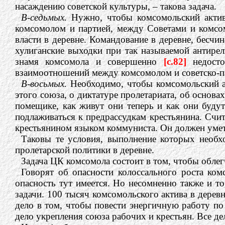
насаждению советской культуры, – такова задача.
В-седьмых.
Нужно, чтобы комсомольский актив 
комсомолом и партией, между Советами и комсом
власти в деревне. Командование в деревне, бесчи
хулиганские выходки при так называемой антире
знамя комсомола и совершенно
[c.82]
недост
взаимоотношений между комсомолом и советско-па
В-восьмых.
Необходимо, чтобы комсомольский а
этого союза, о диктатуре пролетариата, об основа
помещике, как живут они теперь и как они буду
подлаживаться к предрассудкам крестьянина. Счит
крестьянином языком коммуниста. Он должен уметь
Таковы те условия, выполнение которых необх
пролетарской политики в деревне.
Задача ЦК комсомола состоит в том, чтобы облег
Говорят об опасности колоссального роста ком
опасность тут имеется. Но несомненно также и т
задачи. 100 тысяч комсомольского актива в деревн
дело в том, чтобы повести энергичную работу по 
дело укрепления союза рабочих и крестьян. Все дел