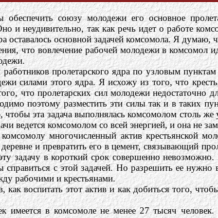
ы обеспечить союзу молодежи его основное пролет
о и неудивительно, так как речь идет о работе комсо
а оставалось основной задачей комсомола. Я думаю, ч
ния, что вовлечение рабочей молодежи в комсомол ид
одежи.
и работников пролетарского ядра по узловым пункта
дежи силами этого ядра. Я исхожу из того, что крес
того, что пролетарских сил молодежи недостаточно д
одимо поэтому разместить эти силы так и в таких пу
 чтобы эта задача выполнялась комсомолом столь же у
чи ведется комсомолом со всей энергией, и она не зам
ь комсомолу многочисленный актив крестьянской моло
 деревне и превратить его в цемент, связывающий про
 эту задачу в короткий срок совершенно невозможно
ы справиться с этой задачей. Но разрешить ее нужно 
жду рабочими и крестьянами.
, как воспитать этот актив и как добиться того, что
ек имеется в комсомоле не менее 27 тысяч человек. 