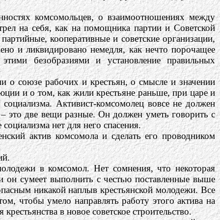
нностях комсомольцев, о взаимоотношениях между
рел на себя, как на помощника партии и Советской
 партийные, кооперативные и советские организации,
шено и ликвидировано немедля, как нечто порочащее
 этими безобразиями и установление правильных
 о союзе рабочих и крестьян, о смысле и значении
юции и о том, как жили крестьяне раньше, при царе и
 социализма. Активист-комсомолец вовсе не должен
 – это две вещи разные. Он должен уметь говорить с
социализма нет для него спасения.
енский актив комсомола и сделать его проводником
ий.
молодежи в комсомол. Нет сомнения, что некоторая
сли он сумеет выполнить с честью поставленные выше
опасным никакой наплыв крестьянской молодежи. Все
том, чтобы умело направлять работу этого актива на
 крестьянства в новое советское строительство.