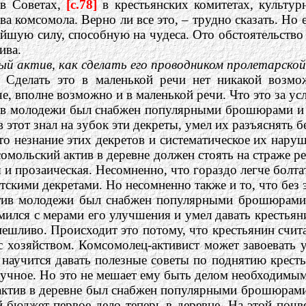
 в Советах,
[c.78]
в крестьянских комитетах, культур
а комсомола. Верно ли все это, – трудно сказать. Но е
йшую силу, способную на чудеса. Ото обстоятельство 
ива.
 актив, как сделать его проводником пролетарской по
 Сделать это в маленькой речи нет никакой возмо
е, вполне возможно и в маленькой речи. Что это за ус
ив молодежи был снабжен популярными брошюрами и 
 этот знал на зубок эти декреты, умел их разъяснять 
то незнание этих декретов и систематическое их нару
мольский актив в деревне должен стоять на страже р
я и прозаическая. Несомненно, что гораздо легче болт
тскими декретами. Но несомненно также и то, что без
тив молодежи был снабжен популярными брошюрами 
омился с мерами его улучшения и умел давать крестья
мешливо. Происходит это потому, что крестьянин счит
с хозяйством. Комсомолец-активист может завоевать у
н научится давать полезные советы по поднятию крест
скучное. Но это не мешает ему быть делом необходимым
ктив в деревне был снабжен популярными брошюрами о
 бюджет-первое дело теперь в деревне. На этой почв