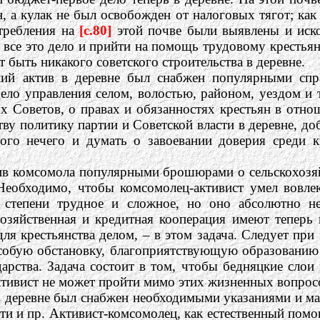
, а кулак не был освобожден от налоговых тягот; как
требления на
[c.80]
этой почве были выявлены и иско
се это дело и прийти на помощь трудовому крестьянин
ет быть никакого советского строительства в деревне.
й актив в деревне был снабжен популярными справ
ело управления селом, волостью, районом, уездом и 
х Советов, о правах и обязанностях крестьян в отно
ву политику партии и Советской власти в деревне, до
того нечего и думать о завоевании доверия среди к
в комсомола популярными брошюрами о сельскохозяйс
Необходимо, чтобы комсомолец-активист умел вовлек
й степени трудное и сложное, но оно абсолютно 
озяйственная и кредитная кооперация имеют теперь 
ля крестьянства делом, – в этом задача. Следует при
 особую обстановку, благоприятствующую образованию
рства. Задача состоит в том, чтобы бедняцкие слои
тивист не может пройти мимо этих жизненных вопрос
деревне был снабжен необходимыми указаниями и мат
ти и пр. Активист-комсомолец, как естественный пом