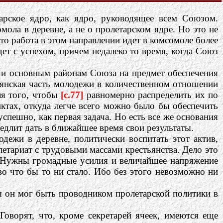
арское ядро, как ядро, руководящее всем Союзом.
мола в деревне, а не о пролетарском ядре. Но это не
то работа в этом направлении идет в комсомоле более
ет с успехом, причем недалеко то время, когда Союз
м и основным районам Союза на предмет обеспечения
тьянская часть молодежи в количественном отношении
ля того, чтобы
[c.77]
равномерно распределить их по
нктах, откуда легче всего можно было бы обеспечить
спешно, как первая задача. Но есть все же основания
едлит дать в ближайшее время свои результаты.
дежи в деревне, политически воспитать этот актив,
летариат с трудовыми массами крестьянства. Дело это
. Нужны громадные усилия и величайшее напряжение
во что бы то ни стало. Ибо без этого невозможно ни
бы он мог быть проводником пролетарской политики в
Говорят, что, кроме секретарей ячеек, имеются еще