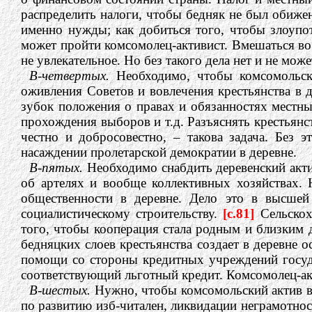
распределить налоги, чтобы бедняк не был обижен
именно нужды; как добиться того, чтобы злоупо
может пройти комсомолец-активист. Вмешаться во в
не увлекательное. Но без такого дела нет и не мож
В-четвертых.
Необходимо, чтобы комсомольски
оживления Советов и вовлечения крестьянства в д
зубок положения о правах и обязанностях местны
прохождения выборов и т.д. Разъяснять крестьянст
честно и добросовестно, – такова задача. Без э
насаждении пролетарской демократии в деревне.
В-пятых.
Необходимо снабдить деревенский акти
об артелях и вообще коллективных хозяйствах. 
общественности в деревне. Дело это в высше
социалистическому строительству.
[c.81]
Сельскох
того, чтобы кооперация стала родным и близким д
бедняцких слоев крестьянства создает в деревне
помощи со стороны кредитных учреждений госуда
соответствующий льготный кредит. Комсомолец-ак
В-шестых.
Нужно, чтобы комсомольский актив в 
по развитию изб-читален, ликвидации неграмотнос