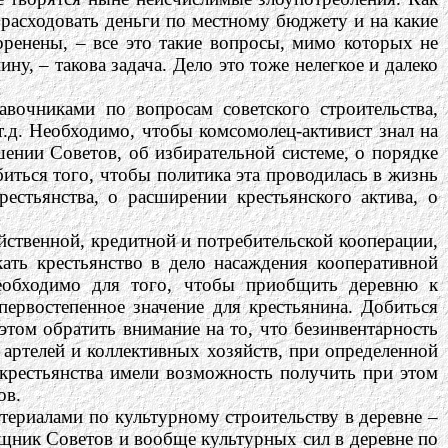
 расходовать деньги по местному бюджету и на какие
ренены, – все это такие вопросы, мимо которых не
у, – такова задача. Дело это тоже нелегкое и далеко
очниками по вопросам советского строительства,
т.д. Необходимо, чтобы комсомолец-активист знал на
шении Советов, об избирательной системе, о порядке
биться того, чтобы политика эта проводилась в жизнь
рестьянства, о расширении крестьянского актива, о
твенной, кредитной и потребительской кооперации,
ать крестьянство в дело насаждения кооперативной
необходимо для того, чтобы приобщить деревню к
первостепенное значение для крестьянина. Добиться
 этом обратить внимание на то, что безинвентарность
 артелей и коллективных хозяйств, при определенной
 крестьянства имели возможность получить при этом
ов.
ериалами по культурному строительству в деревне –
ощник Советов и вообще культурных сил в деревне по