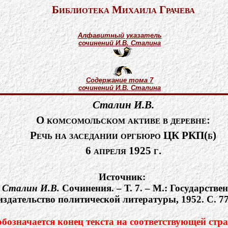
Библиотека Михаила Грачева
Алфавитный указатель
сочинений И.В. Сталина
Содержание тома 7
сочинений И.В. Сталина
Сталин И.В.
О комсомольском активе в деревне:
Речь на заседании оргбюро ЦК РКП(б)
6 апреля 1925 г.
Источник:
Сталин И.В.
Cочинения. – Т. 7. – М.: Государстве
издательство политической литературы, 1952. С. 7
означается конец текста на соответствующей стра