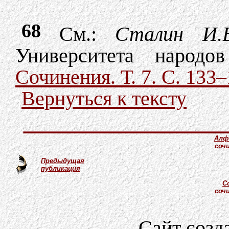
68
См.:
Сталин И.В
Университета народ
Сочинения. Т. 7. С. 133
Вернуться к тексту
Алф
соч
Предыдущая
публикация
С
соч
Сайт созд