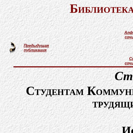
Библиотека
Алф
соч
Предыдущая
публикация
С
соч
Ст
Студентам Коммуни
трудящ
И