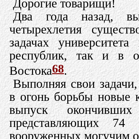
Дорогие товарищи!
Два года назад, в
четырехлетия сущест
задачах университета
республик, так и в о
68
Востока
.
Выполняя свои задачи,
в огонь борьбы новые 
выпуск окончивших 
представляющих 74 н
вооруженных могучим о