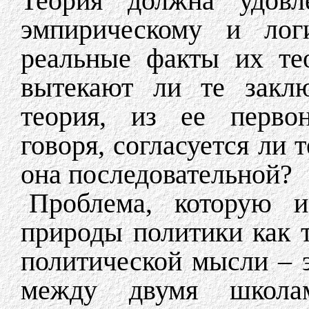
Теория должна удовле
эмпирическому и логи
реальные факты их те
вытекают ли те заклю
теория, из ее перво
говоря, согласуется ли 
она последовательной?
Проблема, которую из
природы политики как 
политической мысли – 
между двумя школам