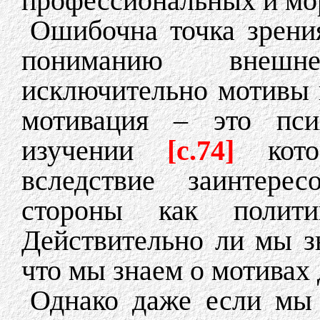
профессиональных и мо
Ошибочна точка зрения
пониманию внешн
исключительно мотивы г
мотивация – это пси
изучении
[c.74]
котор
вследствие заинтере
стороны как полити
Действительно ли мы 
что мы знаем о мотивах
Однако даже если мы