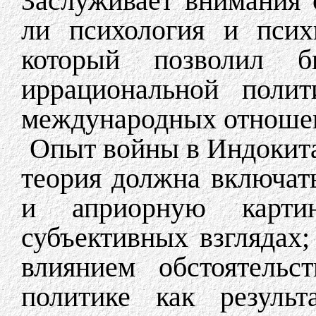
Заслуживает внимания
ли психология и псих
который позволил 
иррациональной полит
международных отноше
Опыт войны в Индокита
теория должна включат
и априорную карти
субъективных взглядах;
влиянием обстоятельс
политике как результ