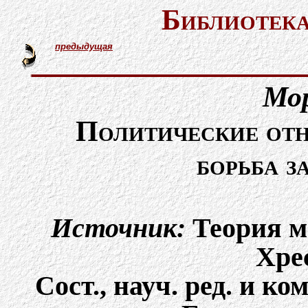
Библиотека
предыдущая
Мор
Политические от
борьба з
Источник:
Теория м
Хре
Сост., науч. ред. и к