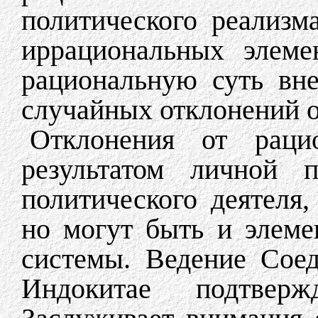
политического реализм
иррациональных элеме
рациональную суть вн
случайных отклонений о
Отклонения от раци
результатом личной п
политического деятеля,
но могут быть и элем
системы. Ведение Сое
Индокитае подтверж