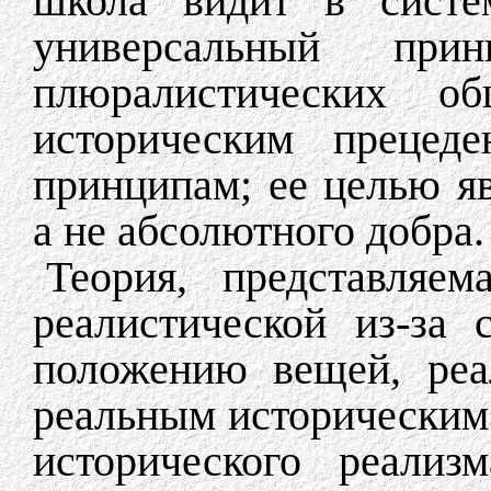
школа видит в систе
универсальный при
плюралистических о
историческим прецед
принципам; ее целью яв
а не абсолютного добра.
Теория, представляем
реалистической из-за 
положению вещей, реа
реальным историческим
исторического реали