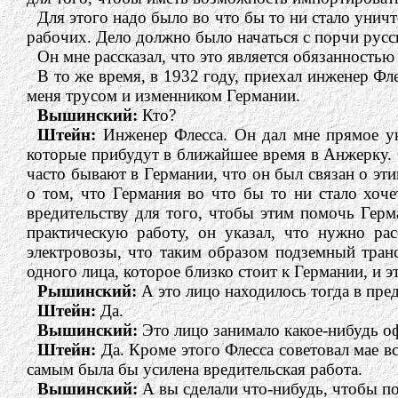
Для этого надо было во что бы то ни стало унич
рабочих. Дело должно было начаться с порчи рус
Он мне рассказал, что это является обязанностью 
В то же время, в 1932 году, приехал инженер Флес
меня трусом и изменником Германии.
Вышинский:
Кто?
Штейн:
Инженер Флесса. Он дал мне прямое ук
которые прибудут в ближайшее время в Анжерку. 
часто бывают в Германии, что он был связан о э
о том, что Германия во что бы то ни стало хо
вредительству для того, чтобы этим помочь Гер
практическую работу, он указал, что нужно рас
электровозы, что таким образом подземный транс
одного лица, которое близко стоит к Германии, и э
Рышинский:
А это лицо находилось тогда в пр
Штейн:
Да.
Вышинский:
Это лицо занимало какое-нибудь 
Штейн:
Да. Кроме этого Флесса советовал мае 
самым была бы усилена вредительская работа.
Вышинский:
А вы сделали что-нибудь, чтобы п