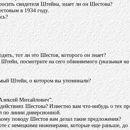
росить свидетеля Штейна, знает ли он Шестова?
естовым в 1934 году.
ись?
.
ить, тот ли это Шестов, которого он знает?
 Штейн, посмотрите на сего обвиняемого
(указывая н
самый Штейн, о котором вы упоминали?
“Алексей Михайлович”.
действиях Шестова? Известно вам что-нибудь о тех п
л по линии диверсионной.
кому поводу Шестов вам делал такие предложения?
боте с немецкими инженерами, которые еще раньше, до 