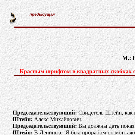
предыдущая
М.: 
Красным шрифтом в квадратных скобках об
Председательствующий:
Свидетель Штейн, как 
Штейн:
Алекс Михайлович.
Председательствующий:
Вы должны дать показа
Штейн:
В Ленинске. Я был прорабом по монтажу