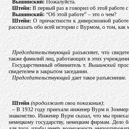
Вышинский:
Пожалуйста.
Штейн:
В первый раз я говорил об этой работе 
Вышинский:
“Об этой работе” – это о чем?
Штейн:
О причастности к диверсионной работе
рассказать обо всей истории с Вурмом, о том, как 
Председательствующий
разъясняет, что свиде
также фамилий лиц, работающих в этих учреждени
Государственный обвинитель т.
Вышинский
проси
свидетелем в закрытом заседании.
Председательствующий
дает такое разъяснение.
Штейн
(продолжает свои показания)
:
– В 1932 году приехали инженер Вурм и Зоммерэг
знакомство. Инженер Вурм сказал, что мы приеха
немецкому государству, немецким фирмам. Дело б
для того, чтобы иметь возможность импортирова