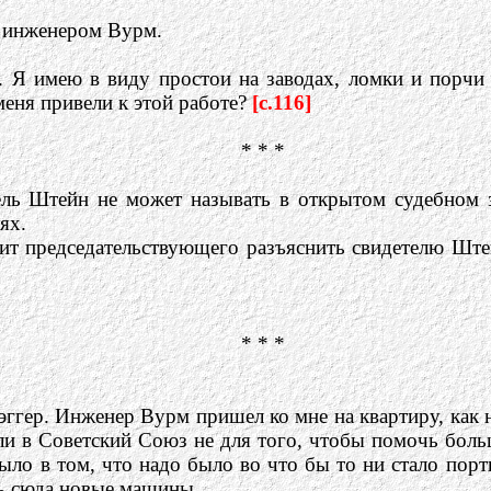
с инженером Вурм.
. Я имею в виду простои на заводах, ломки и порчи
меня привели к этой работе?
[c.116]
* * *
тель Штейн не может называть в открытом судебном
ях.
т председательствующего разъяснить свидетелю Штей
* * *
гер. Инженер Вурм пришел ко мне на квартиру, как не
ли в Советский Союз не для того, чтобы помочь бол
ыло в том, что надо было во что бы то ни стало пор
ть сюда новые машины.