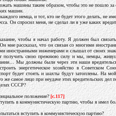
тожать машины таким образом, чтобы это не пошло за с
ских машин.
каждого немца, и тот, кто не будет этого делать, не им
са. Он спросил меня, не сделал ли я уже каких вредите
азание, чтобы я начал работу. Я должен был связа
Он мне рассказал, что он связан со многими иностра
тими иностранными инженерами и слышал от своих зн
чет получить свою прежнюю силу н мы, немцы, живу
мании… Мы должны были через эти наши вредительск
строить энергетическое хозяйство в Советском Сою
порт будет стоять и шахты будут затоплены. На мой 
то же самое лицо при неудаче этих вредительских дел 
еделах СССР?
официальное положение?
[c.117]
вступить в коммунистическую партию, чтобы я имел б
опытаться вступить в коммунистическую партию?