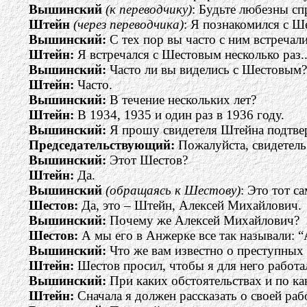
Вышинский
(к переводчику)
: Будьте любезны сп
Штейн
(через переводчика)
: Я познакомился с Ш
Вышинский:
С тех пор вы часто с ним встречал
Штейн:
Я встречался с Шестовым несколько раз.
Вышинский:
Часто ли вы виделись с Шестовым?
Штейн:
Часто.
Вышинский:
В течение нескольких лет?
Штейн:
В 1934, 1935 и один раз в 1936 году.
Вышинский:
Я прошу свидетеля Штейна подтверд
Председательствующий:
Пожалуйста, свидетель
Вышинский:
Этот Шестов?
Штейн:
Да.
Вышинский
(обращаясь к Шестову)
: Это тот 
Шестов:
Да, это – Штейн, Алексей Михайлович.
Вышинский:
Почему же Алексей Михайлович?
Шестов:
А мы его в Анжерке все так называли: 
Вышинский:
Что же вам известно о преступных 
Штейн:
Шестов просил, чтобы я для него работа
Вышинский:
При каких обстоятельствах и по ка
Штейн:
Сначала я должен рассказать о своей ра