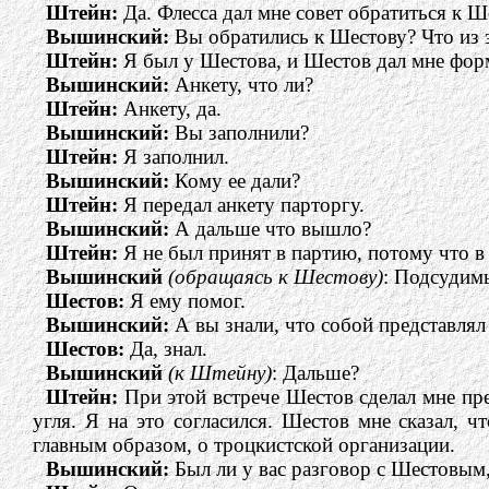
Штейн:
Да. Флесса дал мне совет обратиться к Ш
Вышинский:
Вы обратились к Шестову? Что из 
Штейн:
Я был у Шестова, и Шестов дал мне форм
Вышинский:
Анкету, что ли?
Штейн:
Анкету, да.
Вышинский:
Вы заполнили?
Штейн:
Я заполнил.
Вышинский:
Кому ее дали?
Штейн:
Я передал анкету парторгу.
Вышинский:
А дальше что вышло?
Штейн:
Я не был принят в партию, потому что в 
Вышинский
(обращаясь к Шестову)
: Подсудим
Шестов:
Я ему помог.
Вышинский:
А вы знали, что собой представля
Шестов:
Да, знал.
Вышинский
(к Штейну)
: Дальше?
Штейн:
При этой встрече Шестов сделал мне пре
угля. Я на это согласился. Шестов мне сказал, ч
главным образом, о троцкистской организации.
Вышинский:
Был ли у вас разговор с Шестовым,