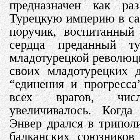
предназначен как ра
Турецкую империю в са
поручик, воспитанный
сердца преданный ту
младотурецкой революци
своих младотурецких 
“единения и прогресса
всех врагов, чис
увеличивалось. Когда
Энвер дрался в трипол
балканских союзников