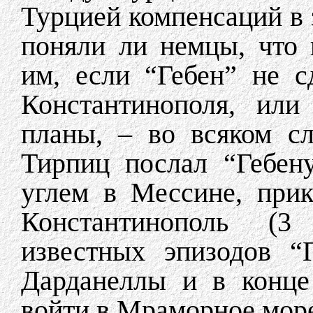
Турцией компенсаций в 
поняли ли немцы, что 
им, если “Гебен” не с
Константинополя, или
планы, – во всяком с
Тирпиц послал “Гебену
углем в Мессине, прик
Константинополь (3
известных эпизодов “
Дарданеллы и в конце
войти в Мраморное мор