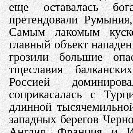
еще оставалась бог
претендовали Румыния,
Самым лакомым куск
главный объект нападен
грозили большие опа
тщеславия балканских
Россией доминиро
соприкасалась с Тур
длинной тысячемильной
западных берегов Черно
Англия, Франция и И