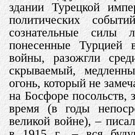
здании Турецкой импе
политических событи
сознательные силы 
понесенные Турцией в
войны, разожгли сред
скрываемый, медленны
огонь, который не заме
на Босфоре посольств, 
время (в годы непоср
великой войне), – писа
в 1915 г., – вся буд