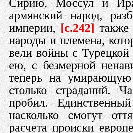
Сирию, Моссул и Ира
армянский народ, раз
империи,
[c.242]
также 
народы и племена, кото
вели войны с Турецкой
ею, с безмерной нена
теперь на умирающую
столько страданий. Ч
пробил. Единственный
насколько смогут отт
расчета происки европ