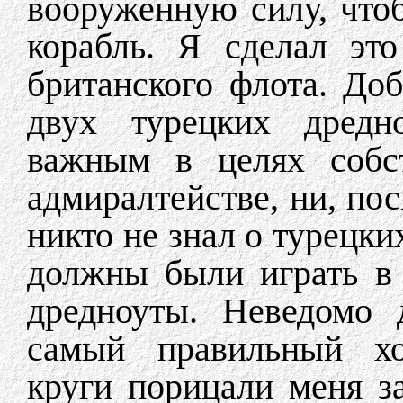
вооруженную силу, что
корабль. Я сделал эт
британского флота. До
двух турецких дредн
важным в целях собст
адмиралтействе, ни, пос
никто не знал о турецки
должны были играть в
дредноуты. Неведомо 
самый правильный хо
круги порицали меня з