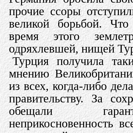
прочие ссоры отступил
великой борьбой. Что
время этого землет
одряхлевшей, нищей Ту
Турция получила таки
мнению Великобритани
из всех, когда-либо де
правительству. За сох
обещали гарант
неприкосновенность вс