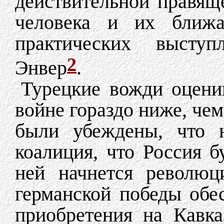
действительной правящ
человека и их ближа
практических выступ
2
Энвер
.
Турецкие вожди оцени
войне гораздо ниже, че
были убеждены, что н
коалиция, что Россия б
ней начнется революц
германской победы обе
приобретения на Кавка