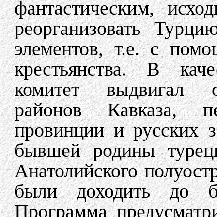
фантастическим, исхо
реорганизовать Турци
элементов, т.е. с пом
крестьянства. В каче
комитет выдвигал о
районов Кавказа, пе
провинции и русских з
бывшей родины туре
Анатолийского полуост
были доходить до ба
Программа предусматри