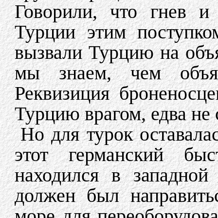
Говорили, что гнев и
Турции этим поступко
вызвали Турцию на объ
мы знаем, чем объяс
Реквизиция броненосце
Турцию врагом, едва не
Но для турок оставала
этот германский быс
находился в западной
должен был направить
море для переоборудова