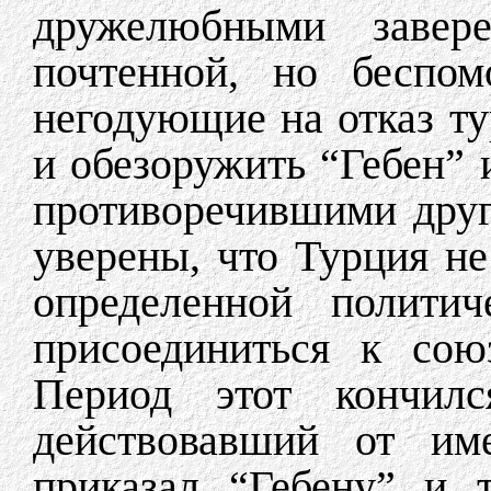
дружелюбными завер
почтенной, но беспом
негодующие на отказ ту
и обезоружить “Гебен”
противоречившими друг
уверены, что Турция не
определенной полити
присоединиться к сою
Период этот кончилс
действовавший от име
приказал “Гебену” и 