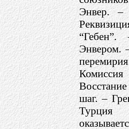
Энвер. – 
Реквизиц
“Гебен”.
Энвером. 
перемирия
Комисси
Восстани
шаг. – Гр
Турция 
оказываетс