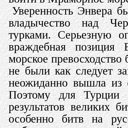
Уверенность Энвера бы
владычество над Че
турками. Серьезную оп
враждебная позиция В
морское превосходство 
не были как следует з
неожиданно вышла из с
Поэтому для Турции 
результатов великих б
особенно битв на рус