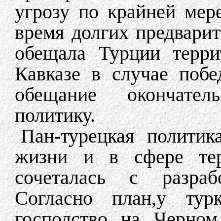
угрозу по крайней мер
время долгих предвари
обещала Турции терри
Кавказе в случае поб
обещание окончател
политику.
Пан-турецкая политик
жизни и в сфере тер
сочеталась с разра
Согласно план,у ту
господство на Черном