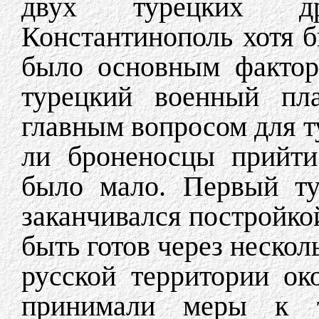
двух турецких др
Константинополь хотя б
было основным факторо
турецкий военный пл
главным вопросом для т
ли броненосцы прийти
было мало. Первый ту
заканчивался постройко
быть готов через нескол
русской территории ок
принимали меры к т