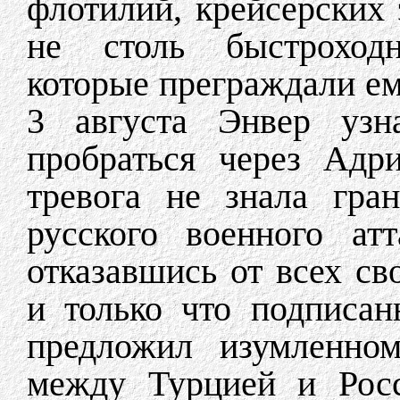
флотилий, крейсерских 
не столь быстроходн
которые преграждали ем
3 августа Энвер узна
пробраться через Адр
тревога не знала гра
русского военного ат
отказавшись от всех с
и только что подписан
предложил изумленном
между Турцией и Росс