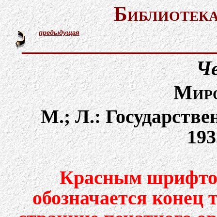
Библиотека
предыдущая
Че
Миро
М.; Л.: Государстве
193
Красным шрифтом
обозначается конец 