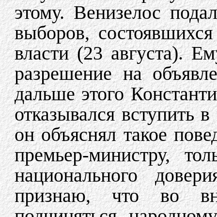
этому. Венизелос пода
выборов, состоявшихся
власти (23 августа). Е
разрешение на объявл
дальше этого Константи
отказывался вступить в
он объяснял такое пов
премьер-министру, то
национального довер
признаю, что во вн
подчиняться народном