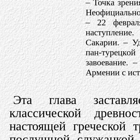
– Точка зрен
Неофициально
– 22 феврал
наступление
Сакарии. – У
пан-турецко
завоевание. 
Армении с ист
Эта глава заставл
классической древн
настоящей греческой т
послушной служанкой 