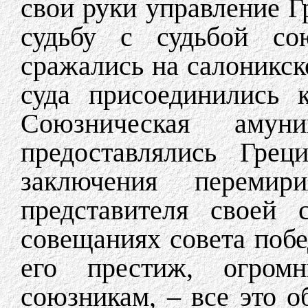
свои руки управление Г
судьбу с судьбой сою
сражались на салоникск
суда присоединились 
Союзническая аму
предоставлялись Гре
заключения перемир
представителя своей 
совещаниях совета побе
его престиж, огром
союзникам, – все это о