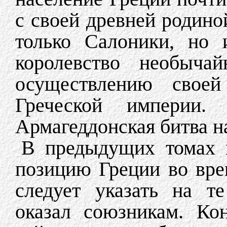
с своей древней родино
только Салоники, но 
королевство необыча
осуществлению своей
Греческой империи.
Армагеддонская битва н
В предыдущих томах м
позицию Греции во вре
следует указать на т
оказал союзникам. Ко