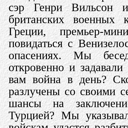
сэр Генри Вильсон и
британских военных 
Греции, премьер-ми
повидаться с Венизел
опасениях. Мы бесе
откровенно и задавали
вам война в день? Ск
разлучены со своими с
шансы на заключени
Турцией? Мы указывал
войскам удастся разбит