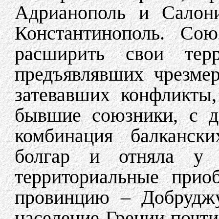
Адрианополь и Салон
Константинополь. Сою
расширить свои терр
предъявлявших чрезме
затевавших конфликты
бывшие союзники, с д
комбинация балканск
болгар и отняла у
территориальные прио
провинцию – Добруджу
население Греции почти