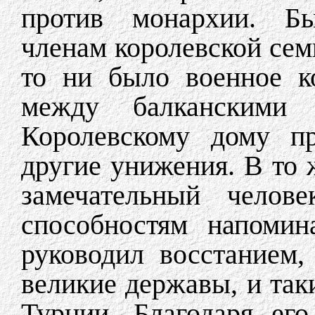
против монархии. Бы
членам королевской сем
то ни было военное к
между балканскими 
Королевскому дому п
другие унижения. В то 
замечательный челов
способностям напомин
руководил восстанием,
великие державы, и так
Турции. Благодаря ег