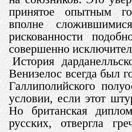
принятое опытным го
вполне сложившимися
рискованности подобн
совершенно исключител
История дарданелльск
Венизелос всегда был г
Галлиполийского полу
условии, если этот шту
Но британская диплом
русских, отвергла гр