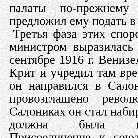
палаты по-прежнему 
предложил ему подать в 
Третья фаза этих спор
министром выразилась
сентябре 1916 г. Венизе
Крит и учредил там вре
он направился в Сало
провозглашено револ
Салониках он стал наби
должна была под
Присоединение к сою