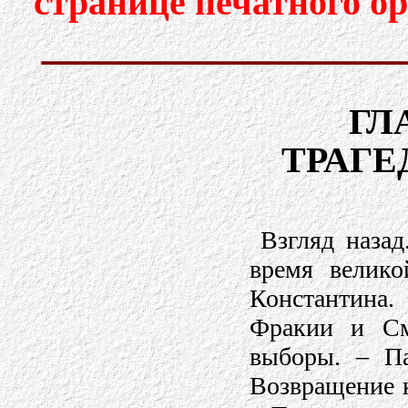
странице печатного о
ГЛ
ТРАГЕ
Взгляд назад
время велико
Константина.
Фракии и См
выборы. – Па
Возвращение к