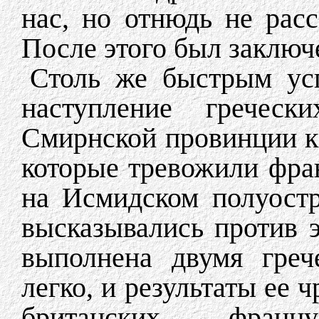
нас, но отнюдь не рас
После этого был заключ
Столь же быстрым усп
наступление греческ
Смирнской провинции к 
которые тревожили фра
на Исмидском полуост
высказывались против э
выполнена двумя греч
легко, и результаты ее
британских, фран