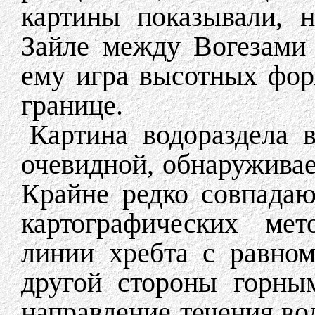
картины показывали, н
Зайле между Вогезами
ему игра высотных фо
границе.
Картина водораздела в
очевидной, обнаруживае
Крайне редко совпадаю
картографических мет
линии хребта с равно
другой стороны горны
направление течения в