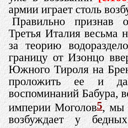
армии играет столь воз
Правильно признав о
Третья Италия весьма н
за теорию водораздел
границу от Изонцо вве
Южного Тироля на Брен
проложить ее и д
воспоминаний Бабура, в
5
империи Моголов
, мы
возбуждает у бедных