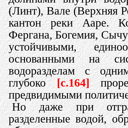
(Линт), Вале (Верхняя 
кантон реки Ааре. К
Фергана, Богемия, Сычу
устойчивыми, единоо
основанными на с
водоразделам с одним
глубоко
[с.164]
проре
предвидимыми политиче
Но даже при отгра
разделенные водой, о