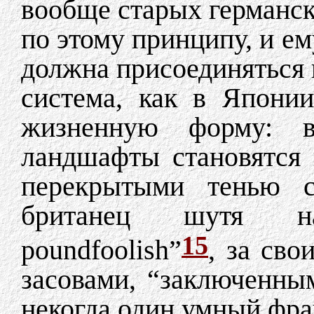
вообще старых германс
по этому принципу, и ем
должна присоединяться 
система, как в Япони
жизненную форму: в
ландшафты становятся 
перекрытыми тенью со
британец шутя на
15
poundfoolish”
, за св
засовами, “заключенным
некогда один умный фра