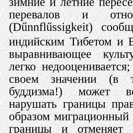
зимние и летние пересе
перевалов и относ
(Dűnnflűssigkeit) соо
индийским Тибетом и 
выравнивающее культу
легко недооценивается;
своем значении (в т
буддизма!) может во
нарушать границы пра
образом миграционный 
границы и отменяет