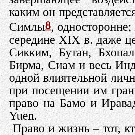
каким он представляетс
8
Симлы
, односторонне; 
середине XIX в. даже ц
Сикким, Бутан, Бхопал
Бирма, Сиам и весь Инд
одной влиятельной личн
при посещении им гран
право на Бамо и Ирава
Yuen.
Право и жизнь – тот, к