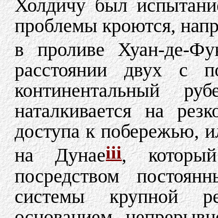
Холдичу был испытани
проблемы кроются, напр
в проливе Хуан-де-Фу
расстоянии двух с п
континентальный руб
наталкивается на рез
доступа к побережью, и
iii
на Дунае
, который
посредством постоянн
системы крупной р
основанием непрерывн