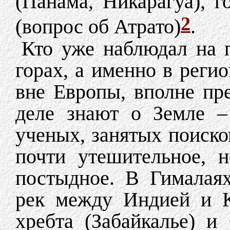
(Панама, Никарагуа), 
2
(вопрос об Атрато)
.
Кто уже наблюдал на п
горах, а именно в реги
вне Европы, вполне пре
деле знают о Земле –
ученых, занятых поиско
почти утешительное, 
постыдное. В Гималая
рек между Индией и К
хребта (Забайкалье) и