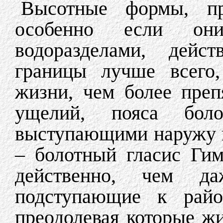
Высотные формы, пр
особенно если они
водоразделами, дейс
границы лучше всего
жизни, чем более пре
ущелий, пояса бол
выступающими наружу г
– болотный гласис Гим
действенно, чем д
подступающие к райо
преодолевая которые ж