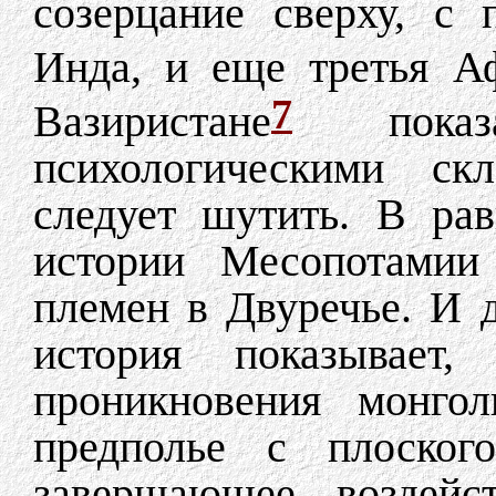
созерцание сверху, с
Инда, и еще третья А
7
Вазиристане
показ
психологическими ск
следует шутить. В ра
истории Месопотамии
племен в Двуречье. И д
история показывает,
проникновения монгол
предполье с плоского
завершающее воздейс