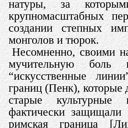
натуры, за которы
крупномасштабных пер
создании степных имп
монголов и тюрок.
Несомненно, своими н
мучительную боль 
“искусственные линии
границ (Пенк), которые
старые культурные 
фактически защищали 
римская граница [Л