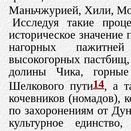
Маньчжурией, Хили, Мо
Исследуя такие проц
историческое значение 
нагорных пажитней
высокогорных пастбищ,
долины Чика, горные
14
Шелкового пути
, а 
кочевников (номадов), 
по захоронениям от Ду
культурное единство,