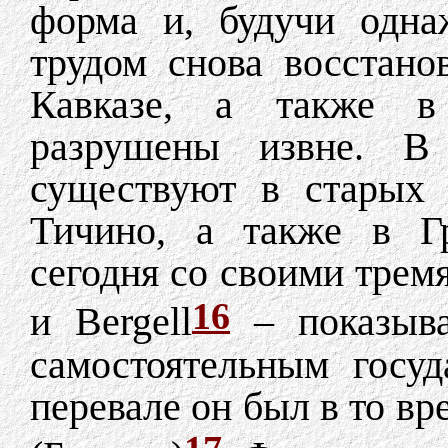
форма и, будучи одна
трудом снова восстано
Кавказе, а также в
разрушены извне. 
существуют в старых 
Тичино, а также в Г
сегодня со своими тремя
16
и Bergell
– показыва
самостоятельным госу
перевале он был в то вр