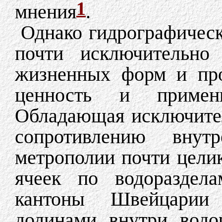
1
мнения
.
Однако гидрографическ
почти исключительно
жизненных форм и про
ценность и примени
Обладающая исключите
сопротивлению внутр
метрополии почти целик
ячеек по водораздела
кантоны Швейцарии 
долинами внутри водор