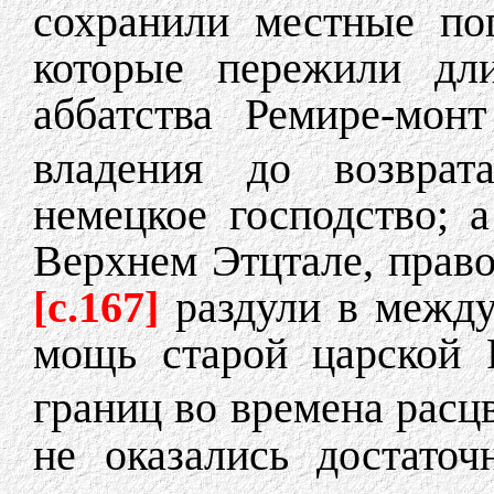
сохранили местные по
которые пережили дли
аббатства Ремире-монт
владения до возвра
немецкое господство; 
Верхнем Этцтале, прав
[с.167]
раздули в между
мощь старой царской 
границ во времена рас
не оказались достато