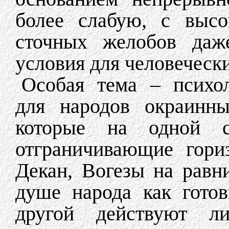
более слабую, с высо
сточных желобов даж
условия для человеческ
Особая тема – психол
для народов окраинны
которые на одной с
отграничивающие гори
Декан, Вогезы на равни
душе народа как гото
другой действуют л