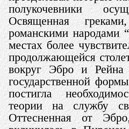
полукочевники осу
Освященная греками
романскими народами “t
местах более чувствите
продолжающейся столет
вокруг Эбро и Рейна 
государственной формы
постигла необходимо
теории на службу сво
Оттесненная от Эбро