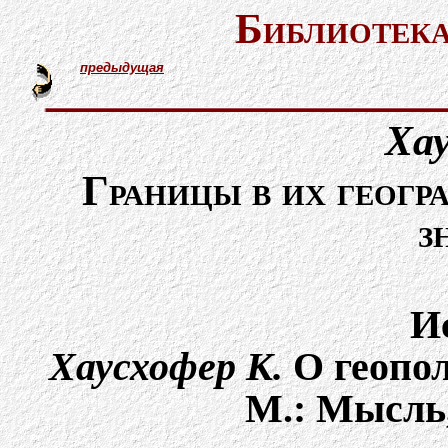
Библиотека
предыдущая
Хау
Границы в их геогр
з
И
Хаусхофер К.
О геопол
М.: Мысль, 