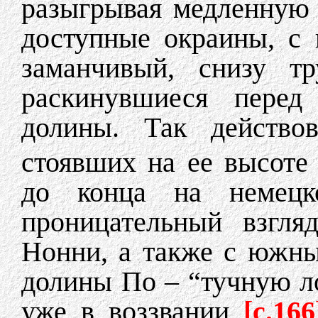
разыгрывая медленную 
доступные окраины, с 
заманчивый, снизу т
раскинувшиеся перед
долины. Так действо
стоявших на ее высоте
до конца на немецко
проницательный взгля
Нонни, а также с южн
долины По – “тучную л
уже в воззвании
[с.166