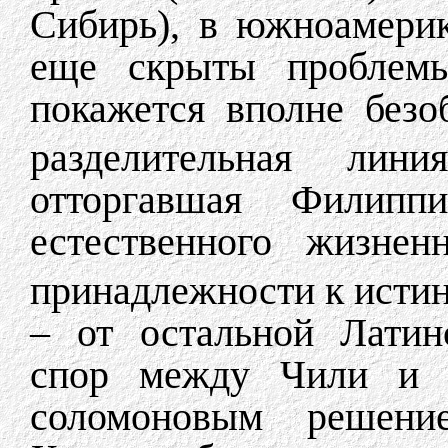
Сибирь), в южноамери
еще скрыты проблемы
покажется вполне безо
разделительная ли
отторгавшая Фили
естественного жизнен
принадлежности к исти
– от остальной Латин
спор между Чили и А
соломоновым решени