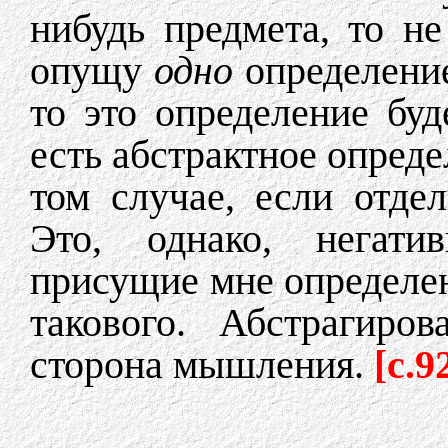
нибудь предмета, то н
опущу
одно
определение
то это определение буд
есть абстрактное опреде
том случае, если отде
Это, однако, негати
присущие мне определен
такового. Абстрагир
сторона мышления.
[c.9