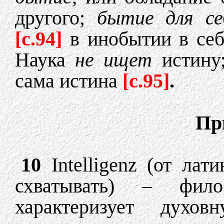
другого;
бытие для се
[c.94]
в инобытии в себ
Наука
не ищет
истину
сама истина
[c.95]
.
Пр
10
Intelligenz (от латин
схватывать) – фило
характеризует духов