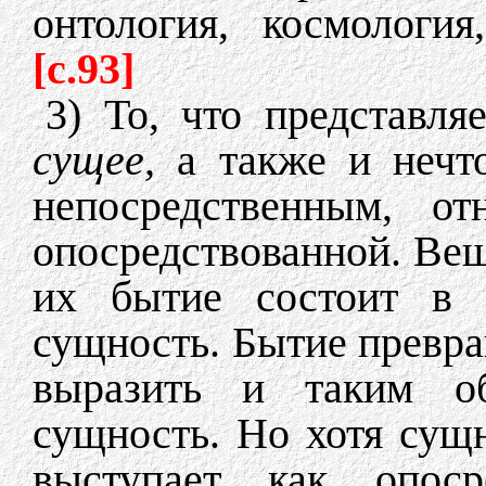
онтология, космология
[c.93]
3) То, что представл
сущее,
а также и неч
непосредственным, о
опосредствованной. Ве
их бытие состоит в 
сущность. Бытие превра
выразить и таким об
сущность. Но хотя сущ
выступает как опоср