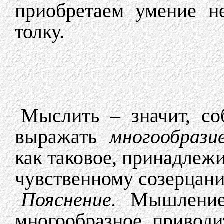
приобретаем умение н
толку.
Мыслить – значит, соб
выражать
многообрази
как таковое, принадлеж
чувственному созерцан
Пояснение.
Мышление
многообразное приводи