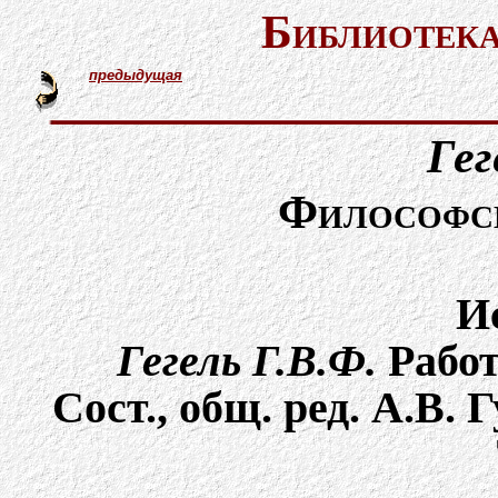
Библиотека
предыдущая
Гег
Философск
И
Гегель Г.В.Ф.
Работы
Сост., общ. ред. А.В. 