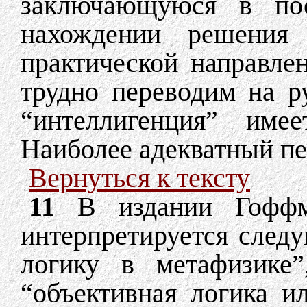
заключающуюся в пос
нахождении решения
практической направле
трудно переводим на р
“интеллигенция” име
Наиболее адекватный пе
Вернуться к тексту
11
В издании Гоффме
интерпретируется след
логику в метафизике”
“объективная логика и