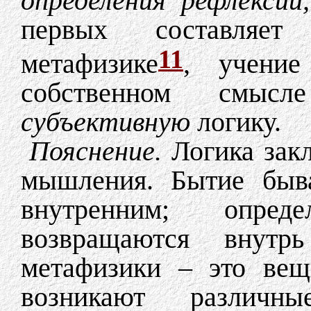
определения рефлекси
первых составляе
11
метафизике
, учени
собственном смысл
субъективную
логику.
Пояснение.
Логика закл
мышления. Бытие быва
внутренним; опре
возвращаются внутр
метафизики – это вещ
возникают различны