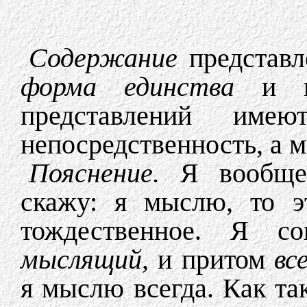
Содержание
представл
форма единства
и в
представлений име
непосредственность, а 
Пояснение.
Я вообще
скажу: я мыслю, то э
тождественное. Я с
мыслящий,
и притом
вс
я мыслю всегда. Как та