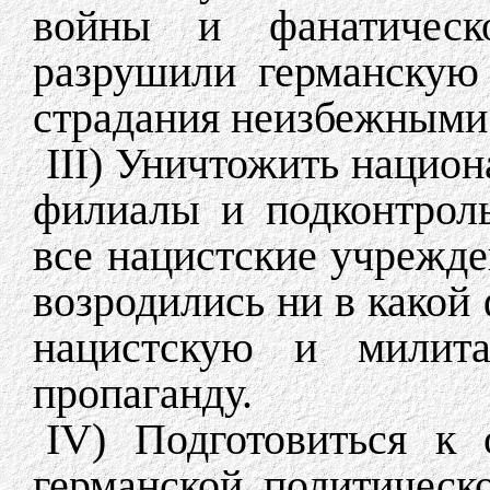
войны и фанатическо
разрушили германскую
страдания неизбежными
III) Уничтожить нацио
филиалы и подконтроль
все нацистские учрежде
возродились ни в какой
нацистскую и милита
пропаганду.
IV) Подготовиться к 
германской политическ