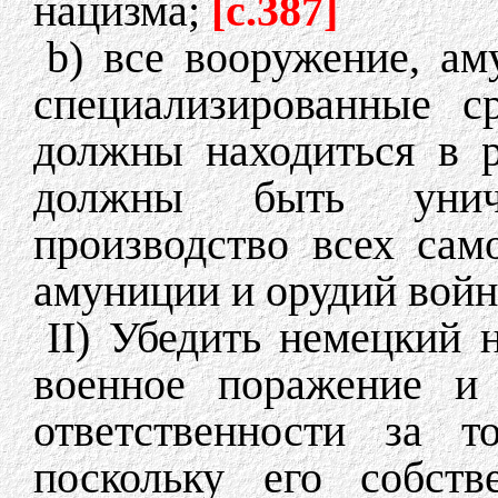
нацизма;
[c.387]
b) все вооружение, ам
специализированные с
должны находиться в 
должны быть унич
производство всех сам
амуниции и орудий войн
II) Убедить немецкий 
военное поражение и
ответственности за т
поскольку его собств